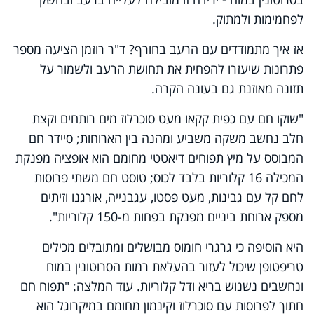
לפחמימות ולמתוק.
אז איך מתמודדים עם הרעב בחורף? ד"ר רוזמן הציעה מספר
פתרונות שיעזרו להפחית את תחושת הרעב ולשמור על
תזונה מאוזנת גם בעונה הקרה.
"שוקו חם עם כפית קקאו מעט סוכרלוז מים רותחים וקצת
חלב נחשב משקה משביע ומהנה בין הארוחות; סיידר חם
המבוסס על מיץ תפוחים דיאטטי מחומם הוא אופציה מפנקת
המכילה 16 קלוריות בלבד לכוס; טוסט חם משתי פרוסות
לחם קל עם גבינות, מעט פסטו, עגבנייה, אורגנו וזיתים
מספק ארוחת ביניים מפנקת בפחות מ-150 קלוריות".
היא הוסיפה כי גרגרי חומוס מבושלים ומתובלים מכילים
טריפטופן שיכול לעזור בהעלאת רמות הסרוטונין במוח
ונחשבים נשנוש בריא ודל קלוריות. עוד המלצה: "תפוח חם
חתוך לפרוסות עם סוכרלוז וקינמון מחומם במיקרוגל הוא