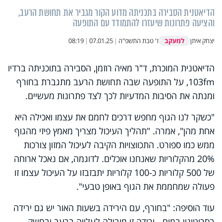
הדיאטנית הסבירה בתכניתה מדוע הקור מגביר את תחושת הרעב,
והציעה פתרונות שיעזרו להתמודד עם התופעה
למעקב
יצחק איתן
ז' טבת התשפ"ה
|
07.01.25
|
08:19
הדיאטנית המוכרת, ד"ר מאיה רוזמן, הסבירה בתוכניתה ברדיו
103fm, על התופעה שבה תחושת הרעב מתגברת בחורף
ומנתה את הסיבות המדעיות לכך לצד פתרונות מעשיים.
"כשקר לנו הגוף מחפש דרכים לחמם את עצמו ואכילה היא
אחת מהן", אמרה. "תהליך העיכול מצריך מאמץ פיזי מהגוף
ממש כמו ספורט. התכווצויות הקיבה לעיכול המזון צורכות
20% מהקלוריות שאנחנו אוכלים. לדוגמה, אם נאכל ארוחה
של 500 קלוריות כ-100 קלוריות יתבזבזו על העיכול עצמו זו
פעולה שמחממת את הגוף באופן טבעי".
עוד הוסיפה: "בחורף, עם הירידה בשעות האור יש גם ירידה
בסרוטונין במוח - ירידה זו מובילה לעלייה ברעב ובחשק