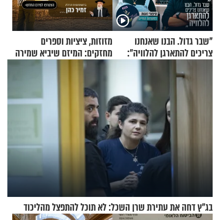
"שבר גדול. הבנו שאנחנו
מזוזות, ציציות וספרים
צריכים להתארגן להלוויה":
מחזקים: המיזם שיביא שמירה
זוגיות במבחן, הפעם עם מרים
רוחנית לאלפי חיילי צה"ל
וגד דנינו
בג"ץ דחה את עתירת שרן השכל: לא תוכל להתפצל מהליכוד