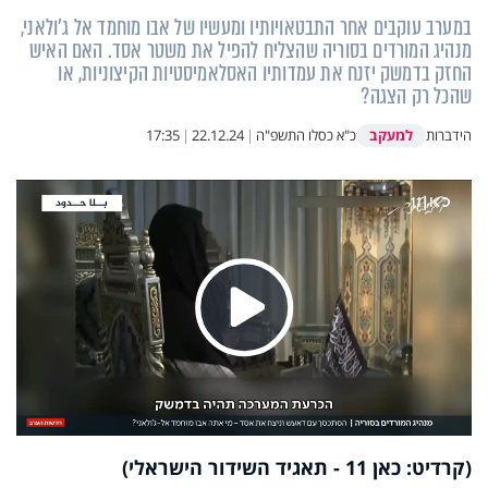
במערב עוקבים אחר התבטאויותיו ומעשיו של אבו מוחמד אל ג'ולאני,
מנהיג המורדים בסוריה שהצליח להפיל את משטר אסד. האם האיש
החזק בדמשק יזנח את עמדותיו האסלאמיסטיות הקיצוניות, או
שהכל רק הצגה?
למעקב
הידברות
כ"א כסלו התשפ"ה
|
22.12.24
|
17:35
Play
Video
(קרדיט: כאן 11 - תאגיד השידור הישראלי)