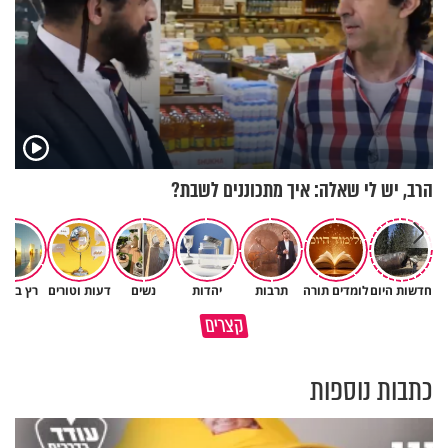
הרב, יש לי שאלה: איך מתכוננים לשבת?
חדשות היום
לומדים תורה
תרבות
יהדות
נשים
דעות וטורים
רץ ברש
לפעמים המערכת מפספסת את
מותר לנשוף על בוטנים כדי להעי
קצרים
הלב של הילדים שלנו
את הקליפות בשבת? 🥜
כתבות נוספות