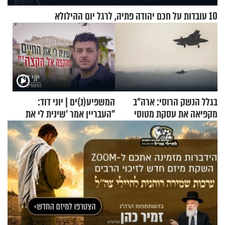
10 עובדות על חכם יהודה פתיה, לרגל יום ההילולא
בגלל הנשק הרוסי: ארה"ב
המשפיע(נ)ים | יוני דוד:
מקפיאה את עסקת מטוסי
"העבריין אמר 'שינית לי את
הקרב לטורקיה
החיים מהקצה אל הקצה'"