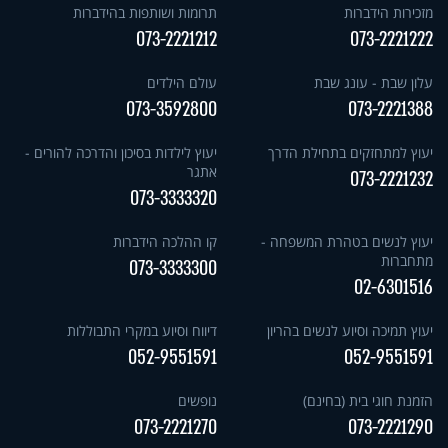
מזכירות הידברות
תרומות ושותפות בהידברות
073-2221212
073-2221222
עלון שבת - עונג שבת
עולם הילדים
073-3592800
073-2221388
יעוץ למתחזקים בתחילת הדרך
יעוץ לילדות בסיכון והדרכה להורים -
אתגר
073-2221232
073-3333320
יעוץ לנשים בטהרת המשפחה -
קו ההלכה הידברות
מתחברות
073-3333300
02-6301516
יעוץ תמיכה וסיוע לנשים בהריון
דיווח וסיוע במקרי התבוללות
052-9551591
052-9551591
הזמנת חוגי בית (בחינם)
נופשים
073-2221270
073-2221290