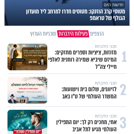
חדשות היום
מטוסי קרב הוזנקו: מטוסים חדרו למרחב ליד מועדון
הגולף של טראמפ
הנצפים
פעילות הידברות
תוכניות הערוץ
תכני הידברות
1
מזוזות, ציציות וספרים מחזקים:
המיזם שיביא שמירה רוחנית לאלפי
חיילי צה"ל
2
תכני הידברות
לזיווגים, שלום בית וישועות:
המשדר העולמי של ט"ו באב
3
תכני הידברות
אחי, מחכים רק לך: יום התפילין
העולמי מגיע לתל אביב