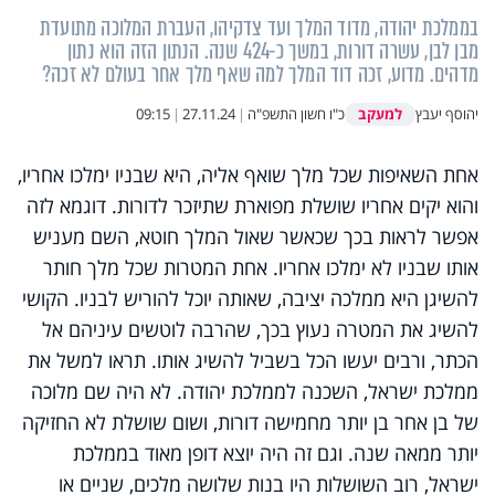
בממלכת יהודה, מדוד המלך ועד צדקיהו, העברת המלוכה מתועדת
מבן לבן, עשרה דורות, במשך כ-424 שנה. הנתון הזה הוא נתון
מדהים. מדוע, זכה דוד המלך למה שאף מלך אחר בעולם לא זכה?
למעקב
יהוסף יעבץ
כ"ו חשון התשפ"ה
|
27.11.24
|
09:15
אחת השאיפות שכל מלך שואף אליה, היא שבניו ימלכו אחריו,
והוא יקים אחריו שושלת מפוארת שתיזכר לדורות. דוגמא לזה
אפשר לראות בכך שכאשר שאול המלך חוטא, השם מעניש
אותו שבניו לא ימלכו אחריו. אחת המטרות שכל מלך חותר
להשיגן היא ממלכה יציבה, שאותה יוכל להוריש לבניו. הקושי
להשיג את המטרה נעוץ בכך, שהרבה לוטשים עיניהם אל
הכתר, ורבים יעשו הכל בשביל להשיג אותו. תראו למשל את
ממלכת ישראל, השכנה לממלכת יהודה. לא היה שם מלוכה
של בן אחר בן יותר מחמישה דורות, ושום שושלת לא החזיקה
יותר ממאה שנה. וגם זה היה יוצא דופן מאוד בממלכת
ישראל, רוב השושלות היו בנות שלושה מלכים, שניים או