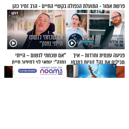
פרשת אמור - התועלת הכפולה בקשיי החיים - הרב זמיר כהן
פגיעה עצמית וחרדות – איך
"אם שכחתי לנשום – הייתי
מכילים את זה? זוגיות במבחן,
נחנק": יוחאי לוי בסיפור חיים
X
הפעם עם יהודית ואלתר כהן
מעורר השראה