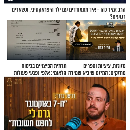
הרב זמיר כהן - איך מתמודדים עם ילד היפראקטיבי, ונשארים
רגועים?
מזוזות, ציציות וספרים
תרמית הפיצויים בביטוח
מחזקים: המיזם שיביא שמירה
הלאומי: אלפי נפגעי פעולות
רוחנית לאלפי חיילי צה"ל
איבה קיבלו כספים במירמה