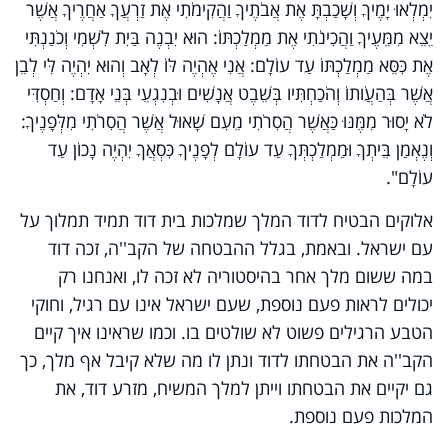
יִמְלְאוּ יָמֶיךָ וְשָׁכַבְתָּ אֶת אֲבֹתֶיךָ וַהֲקִימֹתִי אֶת זַרְעֲךָ אַחֲרֶיךָ אֲשֶׁר
יֵצֵא מִמֵּעֶיךָ וַהֲכִינֹתִי אֶת מַמְלַכְתּוֹ: הוּא יִבְנֶה בַּיִת לִשְׁמִי וְכֹנַנְתִּי
אֶת כִּסֵּא מַמְלַכְתּוֹ עַד עוֹלָם: אֲנִי אֶהְיֶה לּוֹ לְאָב וְהוּא יִהְיֶה לִּי לְבֵן
אֲשֶׁר בְּהַעֲו‍ֹתוֹ וְהֹכַחְתִּיו בְּשֵׁבֶט אֲנָשִׁים וּבְנִגְעֵי בְּנֵי אָדָם: וְחַסְדִּי
לֹא יָסוּר מִמֶּנּוּ כַּאֲשֶׁר הֲסִרֹתִי מֵעִם שָׁאוּל אֲשֶׁר הֲסִרֹתִי מִלְּפָנֶיךָ:
וְנֶאְמַן בֵּיתְךָ וּמַמְלַכְתְּךָ עַד עוֹלָם לְפָנֶיךָ כִּסְאֲךָ יִהְיֶה נָכוֹן עַד
עוֹלָם".
אלוקים הבטיח לדוד המלך שמלכות בית דוד תמיד תמלוך על
עם ישראל. ובאמת, בגלל ההבטחה של הקב''ה, זכה דוד
במה ששום מלך אחר בהיסטוריה לא זכה לו, ואנחנו רק
יכולים לראות פעם נוספת, שעם ישראל אינו עם רגיל, וחוקי
הטבע הרגילים פשוט לא שולטים בו. וכמו שראינו איך קיים
הקב''ה את הבטחתו לדוד ונתן לו מה שלא קיבל אף מלך, כך
גם יקיים את הבטחתו וייתן למלך המשיח, מזרע דוד, את
המלכות פעם נוספת.