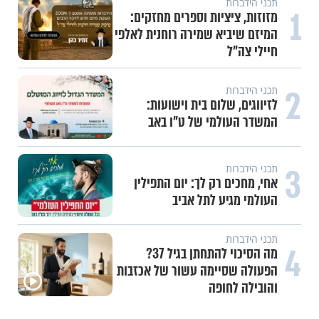
תכני הידברות
1
מזוזות, ציציות וספרים מחזקים:
המיזם שיביא שמירה רוחנית לאלפי
חיילי צה"ל
2
תכני הידברות
לזיווגים, שלום בית וישועות:
המשדר העולמי של ט"ו באב
3
תכני הידברות
אחי, מחכים רק לך: יום התפילין
העולמי מגיע לתל אביב
תכני הידברות
4
מה הסיכוי להתחתן בגיל 37?
הפעולה שסיימה עשור של אכזבות
והובילה לחופה