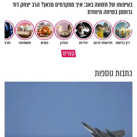
בעיצומו של תשעה באב: איך מתקדמים מכאן? הרב יצחק דוד
גרוסמן בשיחה מיוחדת
ישראל שטרן תופעת הגמגום
רץ ברשת
חדשות היום
יהדות
מגזין
נשים
משפחה
תרבות
שעמה הוא מתמודד ועל הרגע
האמונה האמיתית בבורא עולם
קצרים
המביך בחייו
היא לדעת לקבל גם לא
כתבות נוספות