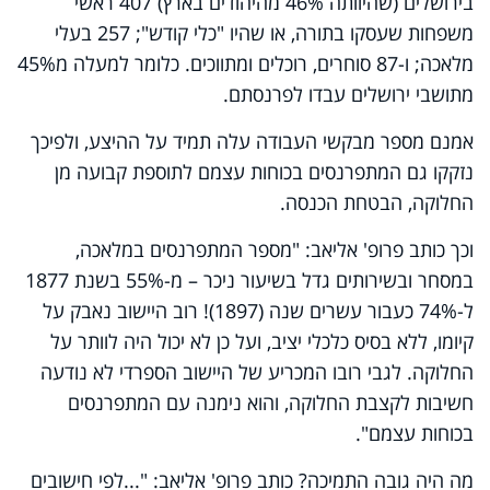
בירושלים (שהיוותה 46% מהיהודים בארץ) 407 ראשי
משפחות שעסקו בתורה, או שהיו "כלי קודש"; 257 בעלי
מלאכה; ו-87 סוחרים, רוכלים ומתווכים. כלומר למעלה מ45%
מתושבי ירושלים עבדו לפרנסתם.
אמנם מספר מבקשי העבודה עלה תמיד על ההיצע, ולפיכך
נזקקו גם המתפרנסים בכוחות עצמם לתוספת קבועה מן
החלוקה, הבטחת הכנסה.
וכך כותב פרופ' אליאב: "מספר המתפרנסים במלאכה,
במסחר ובשירותים גדל בשיעור ניכר – מ-55% בשנת 1877
ל-74% כעבור עשרים שנה (1897)! רוב היישוב נאבק על
קיומו, ללא בסיס כלכלי יציב, ועל כן לא יכול היה לוותר על
החלוקה. לגבי רובו המכריע של היישוב הספרדי לא נודעה
חשיבות לקצבת החלוקה, והוא נימנה עם המתפרנסים
בכוחות עצמם".
מה היה גובה התמיכה? כותב פרופ' אליאב: "...לפי חישובים