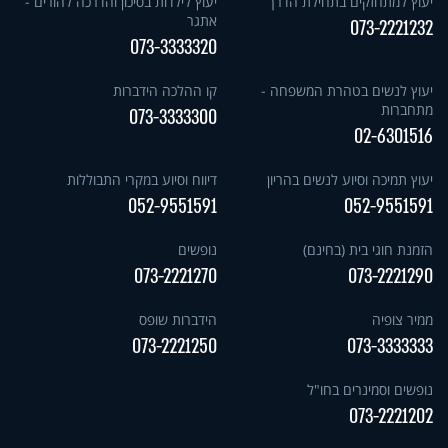
יעוץ למתחזקים בתחילת הדרך
יעוץ לילדות בסיכון והדרכה להורים -
אתגר
073-2221232
073-3333320
יעוץ לנשים בטהרת המשפחה -
קו ההלכה הידברות
מתחברות
073-3333300
02-6301516
יעוץ תמיכה וסיוע לנשים בהריון
דיווח וסיוע במקרי התבוללות
052-9551591
052-9551591
הזמנת חוגי בית (בחינם)
נופשים
073-2221270
073-2221290
ממיר צופיה
הידברות שופס
073-2221250
073-3333333
נופשים וסמינרים בחו"ל
073-2221202