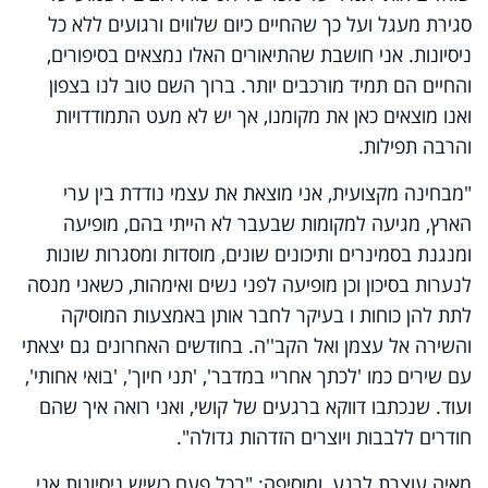
סגירת מעגל ועל כך שהחיים כיום שלווים ורגועים ללא כל
ניסיונות. אני חושבת שהתיאורים האלו נמצאים בסיפורים,
והחיים הם תמיד מורכבים יותר. ברוך השם טוב לנו בצפון
ואנו מוצאים כאן את מקומנו, אך יש לא מעט התמודדויות
והרבה תפילות.
"מבחינה מקצועית, אני מוצאת את עצמי נודדת בין ערי
הארץ, מגיעה למקומות שבעבר לא הייתי בהם, מופיעה
ומנגנת בסמינרים ותיכונים שונים, מוסדות ומסגרות שונות
לנערות בסיכון וכן מופיעה לפני נשים ואימהות, כשאני מנסה
לתת להן כוחות ו בעיקר לחבר אותן באמצעות המוסיקה
והשירה אל עצמן ואל הקב''ה. בחודשים האחרונים גם יצאתי
עם שירים כמו 'לכתך אחריי במדבר', 'תני חיוך', 'בואי אחותי',
ועוד. שנכתבו דווקא ברגעים של קושי, ואני רואה איך שהם
חודרים ללבבות ויוצרים הזדהות גדולה".
מאיה עוצרת לרגע, ומוסיפה: "בכל פעם כשיש ניסיונות אני