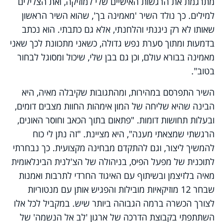
מתרגמת את הרגשות האישיים שלי למוזיקה, ואת הצלילים
למילים. כך נולד השיר 'מאמינה בך', שהוא השיר הראשון
שאותו לא רק ניגנתי והלחנתי, אלא גם כתבתי. הוא נכתב
בדמעות ומתוך סערת נפש גדולה, כשאני מתכוונת לכך שאני
מאמינה בבורא עולם, וכן גם בבן שלי, שיכול ומסוגל לבחור
בטוב".
השיר התפרסם במהירות, ומהתגובות שקיבלה מאיה, היא
הבינה שהיא שליחה של המון אימהות החוות מצבים דומים,
ובעלות תחושות דומות. "פתאום בתוך הכאב וחוסר האונים,
הרגשתי שמצאתי מענה", היא מציינת. "זה נתן לי כוח
להמשיך ליצור, וגם להתקדם מבחינה מקצועית. כך נבחרתי
לתוכנית של מפעל הפיס, בניהולה של הצ'לנית הבינלאומית
מאיה בלזיצמן ובשיתוף עם האיגוד החרדי לתרבות ואמנות
שבחר 12 מוזיקאיות מובילות והפגיש אותן עם מנטוריות
לצורך הכשרה ברמה הגבוהה ביותר שיש. במקביל לכל אלו
השתתפתי בקבוצת הדרכה של ארגון 'לב אל הנשמה' של