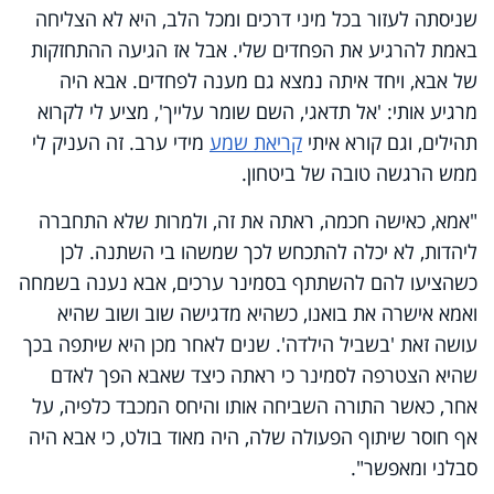
שניסתה לעזור בכל מיני דרכים ומכל הלב, היא לא הצליחה
באמת להרגיע את הפחדים שלי. אבל אז הגיעה ההתחזקות
של אבא, ויחד איתה נמצא גם מענה לפחדים. אבא היה
מרגיע אותי: 'אל תדאגי, השם שומר עלייך', מציע לי לקרוא
תהילים, וגם קורא איתי
קריאת שמע
מידי ערב. זה העניק לי
ממש הרגשה טובה של ביטחון.
"אמא, כאישה חכמה, ראתה את זה, ולמרות שלא התחברה
ליהדות, לא יכלה להתכחש לכך שמשהו בי השתנה. לכן
כשהציעו להם להשתתף בסמינר ערכים, אבא נענה בשמחה
ואמא אישרה את בואנו, כשהיא מדגישה שוב ושוב שהיא
עושה זאת 'בשביל הילדה'. שנים לאחר מכן היא שיתפה בכך
שהיא הצטרפה לסמינר כי ראתה כיצד שאבא הפך לאדם
אחר, כאשר התורה השביחה אותו והיחס המכבד כלפיה, על
אף חוסר שיתוף הפעולה שלה, היה מאוד בולט, כי אבא היה
סבלני ומאפשר".