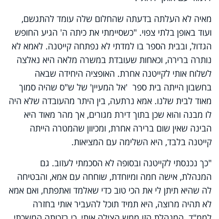
מאיה לא העלתה בדעתה שהחלום שלה עומד להתגשם,
ועוד באופן בלתי צפוי. "כשסיימתי את כיתה ה' הגיע החופש
הגדול, ובבית הספר בו למדתי לא נפתחה קייטנה. לאמא לא
נותרה ברירה, וכאחות שעובדת במשרה מלאה היא נאלצה
לשלוח אותי לקייטנה אחרת. האופציה היחידה שבאה
בחשבון הייתה בית ספר 'אל המעיין' של ש"ס שהיה סמוך
מאוד לבית שלנו. אמא נרתעה, בין היתר מהעובדה שלא היה
לו מבנה והוא שכן בתוך דירת מגורים, אך מהר מאוד היא
הבינה שאין שום ברירה אחרת, ומכיוון שהמטרה הייתה
קייטנה בלבד, היא השלימה עם המציאות.
"כך נכנסתי לקייטנה ובסופה לא הסכמתי לעזוב. גם
המנהלת, אישה חמה ומיוחדת, שוחחה עם אמא, והבטיחה
לה שהיא תיתן לי את הכי טוב כדי שאלמד ואתפתח, ואם אמא
לא תהיה מרוצה, היא תמיד תוכל להעביר אותי בחזרה
לממ"ד. המנהלת הזו ממש הצילה אותי, כי בזכותה המשכתי