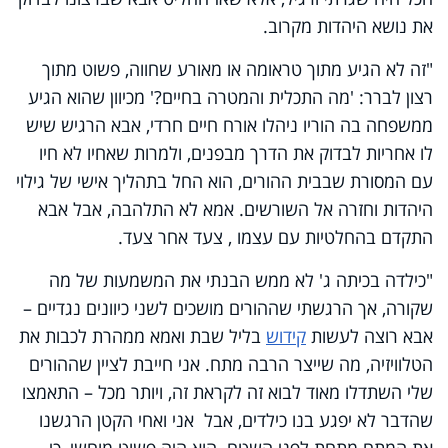
את נושא היהדות מקרוב.
"זה לא הגיע מתוך טראומה או מאורע שחווה, פשוט מתוך
רצון לברר: 'מה התכלית והמטרה בחיים?' מכיוון שהוא הגיע
ממשפחה בה הוריו ניהלו אורח חיים חרדי, אבא הרגיש שיש
לו אחריות לבדוק את הדרך מבפנים, ולמרות שאחיו לא חיו
עם המסורת שבבית ההורים, הוא החל בתהליך אישי של גילוי
היהדות וחזרה אל השורשים. אמא לא התלהבה, אבל אבא
התקדם בהחלטיות עם עצמו , צעד אחר צעד.
"כילדה בכיתה ג' לא ממש הבנתי את המשמעות של מה
שקורה, אך הרגשתי שההורים מושכים לשני כיוונים נגדיים –
אבא רוצה לעשות
קידוש
בליל שבת ואמא ממהרת לכבות את
הטלוויזיה, מה שייצר הרבה מתח. אני חייבת לציין שההורים
שלי השתדלו מאוד לבוא זה לקראת זה, ויותר מכל – התאמצו
שהדבר לא יפגע בנו כילדים, אבל אני ואחי הקטן הרגשנו
את המתח מתחת לפני השטח. הוא היה פשוט מוחשי, כי