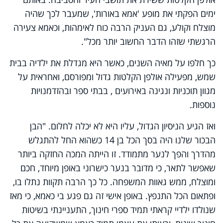
ימים הפקתי את מופע 'אמא באורות', שמעבר לכך שהיה
מוצלח וקולע, גם העניק הרבה כוח לאימהות, וכאמא צעירה
הרגשתי שזהו הדבר החשוב יותר מכל".
כך חלפו על מאיה השנים, כאשר היא מגדלת את ילדיה בבית
שמש, מפעילה אולפן הקלטות גדול ומפורסם, ואחראית על
מגוון תוכניות ונגינה באירועים , בבתי ספר ובהזדמנויות
נוספות.
ואז הגיע הניסיון הגדול, עליו היא לא יכלה לחלום. "הבן
הבכור שלנו היה בסך הכל בן 14 כשהוא החל להתגלש
מהדרך והפך לנער מתמודד. זו הייתה המכה החזקה ביותר
שאפשר לתאר, כי מדובר בנער כישרוני באופן מיוחד, חכם
ומוצלח, ממש גאוות המשפחה. כל כך הרבה תקוות נתלו בו,
ופתאום הכל התנפץ. באופן אישי זה גם פגע בי כאמא, כי מאז
שנולדו ילדיי קראתי תמיד ספרי חינוך, התעניינתי בשיטות