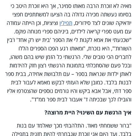
מאיה לא זוכרת הרבה מאותו סמינר, אך היא זוכרת היטב כי
בסיומו נעשתה מכירה גדולה בה הציעו למשתתפים חפצי
יודאיקה שונים לצד סידורים,
תפילין
וציציות, וכן הייתה עמודה
עם מעט ספרי קריאה לילדים, ביניהם ספרי מנוחה פוקס.
"שכנעתי את אמא לקנות לי את הספר 'בית יש רק אחד' ו'בין
השורות'", היא נזכרת, "ומאותו רגע הפכו הספרים הללו
לחברים הכי טובים שלי. הרגשתי כל הזמן שיש בהם משהו,
ובכל פעם שהסתכלתי בתמונות הרגשתי רצון חזק להידמות
לאותן ילדות שנראות בספר – עם תלבושת אחידה, בבית ספר
לבנות בלבד. כמובן שלא העזתי לבקש מאמא לעבור לבית
ספר דתי, אבל אבא ביקש והיו גורמים נוספים שהצטרפו אליו
והובילו לכך שבכיתה ד' אעבור לבית ספר ממ"ד".
איך הרגשת עם השינוי? היית מרוצה?
"ברור ששמחתי מאוד. התלהבתי מכך שאלמד עם בנות
בלבד, ועד היום אני זוכרת שנבחרתי להיות חזנית בתפילה