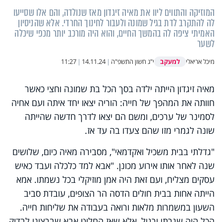
המוזיקה והתווים ליוו את מאיה זיגדון מאז שנולדה, והם אלו שסייעו
לה להתקרב לדת בגיל שמונה ולעבור לחינוך החרדי. אלא שהניסיון
האמיתי ציפה לה בהמשך החיים, והוא היה מורכב יותר מכפי שיכלה
לשער
למעקב
מיכל אריאלי
י"ג חשון התשפ"ה
|
14.11.24
|
11:27
מאיה זיגדון הייתה ילדה בסך הכל בת שמונה וחצי כאשר
חוותה את המהפך של חייה: הוריה יצאו יחד איתה ועם אחיה
לסמינר של ערכים, ומשם הם יצאו לדרך חדשה שהייתה
שונה לגמרי מזו שהם צעדו בה עד אז.
"גדלתי בבית משכיל ואקדמאי", מסבירה מאיה כיום, שלושים
שנה לאחר אותו אירוע מכונן. "אבא למד כלכלה ועבד כאיש
עסקים מצליח, ועם זאת היה אמן מוזיקלי בכל נשמתו. אמא
הייתה אחות בבית חולים הדסה הר הצופים, עובדת סביב
השעון במשמרות מלאות ורואה בעבודה את שליחות חייה.
הכל היה שגרתי ורגיל, אלא שאז החליט אבא שברצונו לבדוק