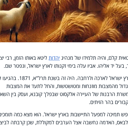
טאית קלם, והיה תלמידו של מנהיג
יהדות
ליטא באותו הזמן, רבי יצ
, בעל יד אליהו. אביו עלה בימי זקנותו לארץ ישראל, ונפטר שם.
רבי אריה לייב נסע לקבר אביו, ותר את ארץ ישראל לארכה ולרחבה. היה זה בשנ
גדול מהמצבות מוזנחות ומטושטשות, והחל לתעד את המצבות
משרת הרבנות של העיירה אלקסוט שבפלך קובנא, ועסק בין השא
ורים בהר הזיתים.
לחפש תמיכה למפעל התיישבות בארץ ישראל. הוא מצא כמה תומכים
באס, האדמה נחשבה אצל הערבים למקוללת, שכן קרבתה לביצו