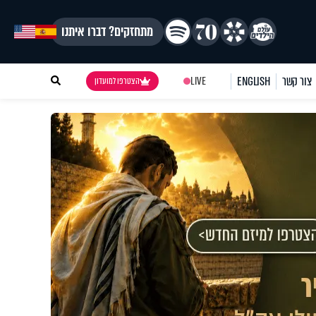
מתחזקים? דברו איתנו
צור קשר
ENGLISH
LIVE
הצטרפו למועדון