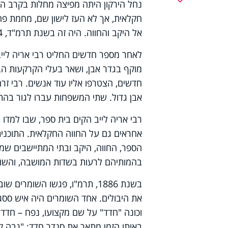
נחל הירקון היתה מפיצה מחלות בקרב התו
חקלאית, אך לא העז לישון שם, מחמת פח
אל היקב והחווה. היה זה בשנת תרמ"ד, 1884.
לאחר מספר חדשים החליט רבי אריה לייב
מוקף בגדר אבן, ושאר בעלי הקרקעות הבי
חדשים, הצטרפו אליו עוד אנשים. רבי זר
אבן גדול. שתי המשפחות עברו לגור בהת
רבי אריה לייב הקים בית ספר, שבו למדו 
אחראים גם על החווה החקלאית. התוכנית
הספר, החווה, היקב ובתי המתיישבים שמ
בהמותיהם לרעות בשדות המושבה, והשומרי
בשנת 1886, תרמ"ו, פגשו השו
את היבולים. אחד השומרים היה איש ססגו
וכונה "חדד" על שם מקצועו, נפח – חדד
באותו הזמן מתאר את סנדר חדד: "גבה קומה