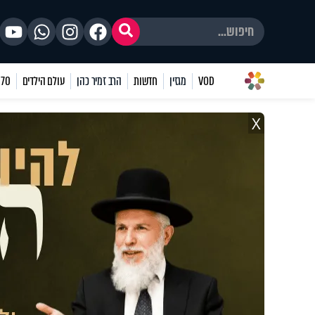
VOD
מגזין
חדשות
הרב זמיר כהן
עולם הילדים
70 שאלות
X