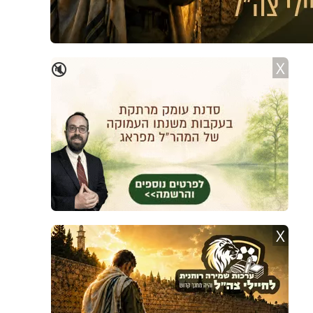
X
🔇
X