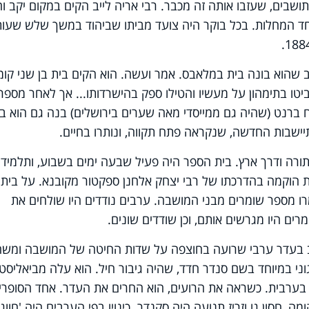
שבים, שעזבו אותה זה מכבר. רבי אריה לייב הקים במקום יקב וח
ד המחלות. בכל בוקר היה צועד מביתו שביהוד במשך שלש שעות
 שהוא בונה בית במלאבס. אמר ועשה. הוא הקים בית בן שני קומו
טו בתימהון על מעשיו והטילו ספק בהישרדותו... אך לאחר מספר
ח ברנט (שהיה גם ממייסדי מאה שערים בירושלים) בנה גם הוא בי
יישבות החדשה, שנקראה פתח תקווה, ונותרו בחיים.
תורה ודרך ארץ. בית הספר היה פעיל שבעה ימים בשבוע, ותלמידיו 
 הוקמה בהדרכתו של רבי יצחק אלחנן ספקטור מקובנא. על בית
רו מספר שומרים מבני המושבה. ערבים נודדים היו שולחים את
ם היו מגרשים אותם, וכן שודדים שונים.
מרים שוב בעדר ערבי שרועה בחוצפה על שדות החיטה של המושבה ומש
ני במיוחד בשם סנדר חדד, שהיה גיבור חיל. הוא עלה מביאליסטו
 בערבית. כשראה את הרועים, הוא החרים את העדר. אחד הסופרי
, חסון גו וזריז תנועה היה סקנדר. כינויו בפי הערבים היה 'חווג'