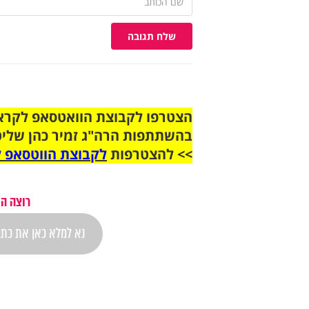
שלח תגובה
בהשתתפות הרה"ג זמיר כהן שליט
>> להצטרפות
לקבוצת הווטסאפ ל
רוצה הת