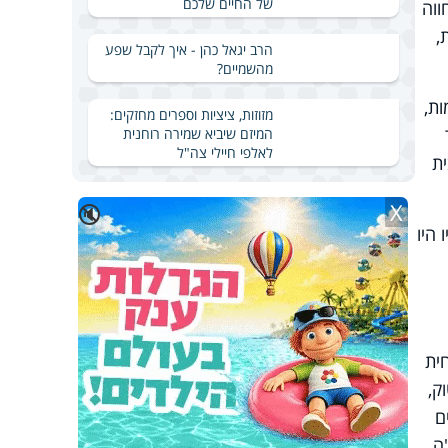
של החיים שלכם
ווה
,
הרב יגאל כהן - איך לקבל שפע
מהשמיים?
ת,
מזוזות, ציציות וספרים מחזקים:
המיזם שיביא שמירה רוחנית
לאלפי חיילי צה"ל
ת
X
🔇
היו
חית
ק,
ם
ה