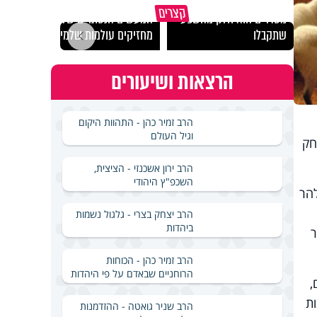
גם השולחן שבת שאתם
קצרים
מסדרים הוא חלק מהשפע
המעשים הנסתרים שלנו
האם מ
שתקבלו
מחזיקים עולמות שלמים
בשבת
הרצאות ושיעורים
הרב זמיר כהן - התהוות היקום
וגיל העולם
חק
הרב ירון אשכנזי - הציצית,
השכפ"ץ היהודי
ת תרל"א, 1871. בהגיעו להר
הרב יצחק בצרי - גלגול נשמות
ביהדות
ר
הרב זמיר כהן - הכוחות
הרוחניים שבאדם על פי היהדות
,
ת
הרב שניר גואטה - ההזדמנות