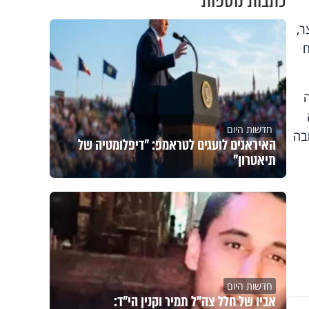
כתבות נוספות
ר,
ח
חדשות היום
בה
האיראנים לועגים לטראמפ: "דיפלומטיה של
תיאטרון"
חדשות היום
אביו של חלל צה"ל תמיר וקנין הי"ד: