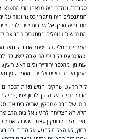
סקנדר'. ונהדר היה מראהו מדי התפרצו א
המתנפלים היה מתפרץ כסער וגוזר על ימ
חם, והיה סומך אל ארובות ידיו בלבד. ידיו 
החרמש היו נופלים המתגרים מתנופת ידו"
הערבים החליטו להיפטר אחת ולתמיד מהש
יצאו כמעט כל דיירי המושבה ליפו, כדי 
עות'מן, מהכפר יהודייה (כיום ראש העין
הזמן היו בה נשים וילדים, ומספר קטן מא
קול הרעש שהקימו חמש מאות הכפריים הח
הגברים זינק אל הדרך לכיוון צפון, כדי 
ביתו של הרב פרומקין, שהיה בית אבן סגו
הלוי, לא הצליחה להגיע אל בית הרב פר
ימים. הרב פרומקין עצמו, ששידל את כול
בחוץ, לא הצליח להגיע אל הבית. הפורעי
אחרי תום הפרעות נמצא, והצליח להתאוש