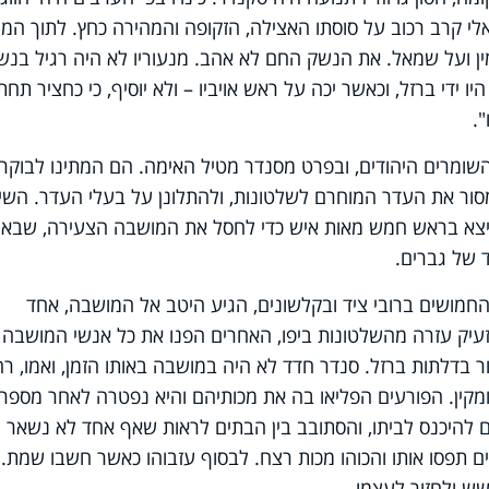
לי קרב רכוב על סוסתו האצילה, הזקופה והמהירה כחץ. לתוך המון
ין ועל שמאל. את הנשק החם לא אהב. מנעוריו לא היה רגיל בנש
היו ידי ברזל, וכאשר יכה על ראש אויביו – ולא יוסיף, כי כחציר תחת
.
ומרים היהודים, ובפרט מסנדר מטיל האימה. הם המתינו לבוקר, 
למסור את העדר המוחרם לשלטונות, ולהתלונן על בעלי העדר. השי
), יצא בראש חמש מאות איש כדי לחסל את המושבה הצעירה, שבאו
ד של גברים.
מושים ברובי ציד ובקלשונים, הגיע היטב אל המושבה, אחד
להזעיק עזרה מהשלטונות ביפו, האחרים הפנו את כל אנשי המושבה 
ר בדלתות ברזל. סנדר חדד לא היה במושבה באותו הזמן, ואמו, ר
ומקין. הפורעים הפליאו בה את מכותיהם והיא נפטרה לאחר מספר
ם להיכנס לביתו, והסתובב בין הבתים לראות שאף אחד לא נשאר
ם תפסו אותו והכוהו מכות רצח. לבסוף עזבוהו כאשר חשבו שמת. 
ש ולחזור לעצמו.