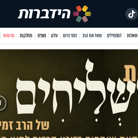
למתחילים
שאל את הרב
זמני היום
עלון
שופס
מחלקות
תרומות