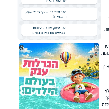
של החיים שלכם
הרב יגאל כהן - איך לקבל שפע
מת העולם השנייה, ב-30 באוגוסט 1944,
מהשמיים?
הרב יצחק פנגר - הכוחות
ת,
המניעים את האדם בחיים
X
ו פרעו
🔇
ת התענוגות
ינן
לא
ף
רשו להיכנס