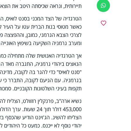
תיירותית, ונראה שכיסתה היטב את הוצאו
ווטסאפ
מועדפים
כאשר מטוסי בנות הברית עטו על העיר קיל
לצרכי הצבא הגרמני, כמובן, וההפצצה פ
ומערב גרמניה השקיעה בשיפוץ האונייה 
"סנט לואיס" כדי להגר בה לקובה, מדינה 
בגרמניה. עם הגיעם לקובה, התברר כי 
תקפות בעיני השלטונות הקובניים. סמכות
נשיא ארה"ב, פרנקלין רוזוולט, הצליח ל
453,000 דולר תוך 24 
הצליחו להשיג. הג'וינט הודיע שהכסף בד