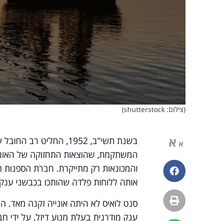
(צילום: shutterstock)
א
בשנת תשי"ב, 1952, החלי
א
המשתקמת, שהוצאות התחזוקה של האונייה,
והמכונאות רק מתייקרת. חברת הספנות הו
פייסבוק
אותה ללוחות פלדה שהותכו בכבשני ענק
הדפסה
סנט לואיס לא היתה אונייה זקנה מאד. הי