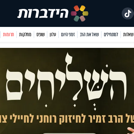
למתחילים
שאל את הרב
זמני היום
עלון
שופס
מחלקות
תרומות