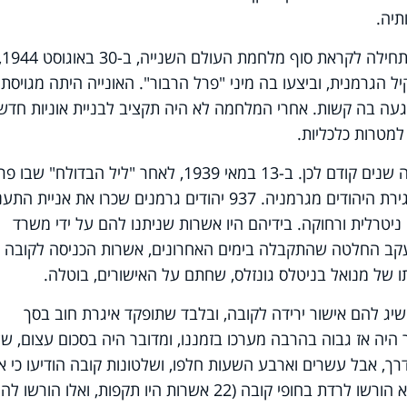
תיה.
הטרגדיה של הצד המכני בסנט לואיס, התחילה לקראת סוף מלח
 הגרמנית, וביצעו בה מיני "פרל הרבור". האונייה היתה מגויסת
געה בה קשות. אחרי המלחמה לא היה תקציב לבניית אוניות חדשו
למטרות כלכליות.
אך הטרגדיה האנושית שלה מתחילה כמה שנים קודם לכן. ב-13 במאי 1939, לאחר "ליל הבדולח" שב
הנאצים ביהודי גרמניה, התגברה מאד הגירת היהודים מגרמניה. 937 יהודים גרמנים שכרו את אניי
ניטרלית ורחוקה. בידיהם היו אשרות שניתנו להם על ידי משרד
עקב החלטה שהתקבלה בימים האחרונים, אשרות הכניסה לקובה א
ו של מנואל בניטלס גונזלס, שחתם על האישורים, בוטלה.
השיג להם אישור ירידה לקובה, ובלבד שתופקד איגרת חוב בסך
שעות. ערך הדולר היה אז גבוה בהרבה מערכו בזמננו, ומדובר היה בסכום עצום, ש
רך, אבל עשרים וארבע השעות חלפו, ושלטונות קובה הודיעו כי א
יהודי נוסף לא ייכנס. כמעט כל היהודים לא הורשו לרדת בחופי קובה (22 אשרות היו תקפות, ואלו הו