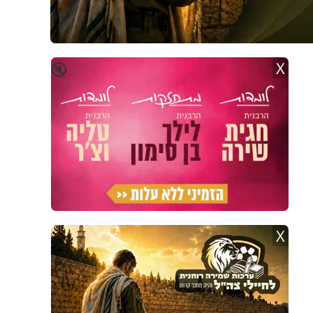
X
🔇
X