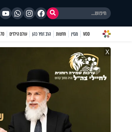
VOD
מגזין
חדשות
הרב זמיר כהן
עולם הילדים
70 שאלות
X