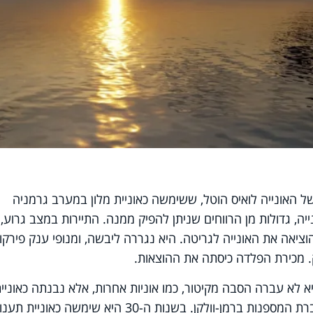
ט רב החובל של האונייה לואיס הוטל, ששימשה כאוניית מלון במערב גרמניה
 גדולות מן הרווחים שניתן להפיק ממנה. התיירות במצב גרוע,
ציאה את האונייה לגריטה. היא נגררה ליבשה, ומנופי ענק פירקו
. מכירת הפלדה כיסתה את ההוצאות.
א לא עברה הסבה מקיטור, כמו אוניות אחרות, אלא נבנתה כאוניי
ענק מודרנית בעלת מנוע דיזל, על ידי חברת המספנות ברמן-וולקן. בשנות ה-30 היא שימשה כאונ