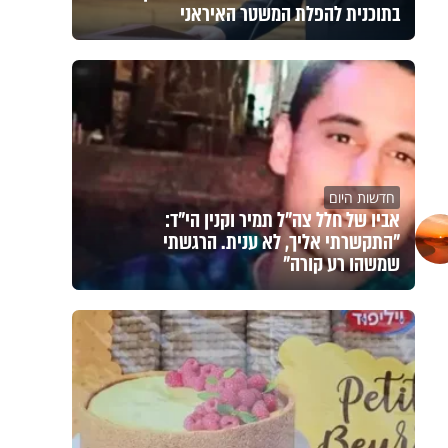
בתוכנית להפלת המשטר האיראני
חדשות היום
אביו של חלל צה"ל תמיר וקנין הי"ד:
"התקשרתי אליך, לא ענית. הרגשתי
שמשהו רע קורה"