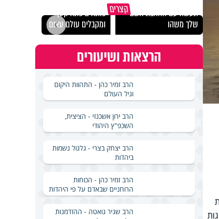
מכילי
קצרים
תעשה עם האהבת השם
פותחים פתח קטן -
במבחן
שלך משהו
ומקבלים עולם עצום
ואלתר
הרצאות ושיעורים
הרב זמיר כהן - התהוות היקום
וגיל העולם
הרב ירון אשכנזי - הציצית,
השכפ"ץ היהודי
הרב יצחק בצרי - גלגול נשמות
ביהדות
הרב זמיר כהן - הכוחות
הרוחניים שבאדם על פי היהדות
ת
הרב שניר גואטה - ההזדמנות
יית תענוגות