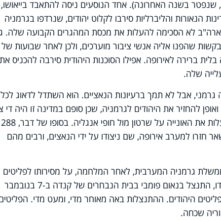
 שנפטר בשנה האחרונה). אחד הנוסעים ניסה להתאבד בייאושו,
נות הנאורות והליברליות סירבו לקלוט יהודים, שנרדפו בגרמניה
ארה"ב לא הסכימה להעלות את מכסת המהגרים הקבועה שלה. ג
קשות שהפנו אליה אנשי ציבור מוערכים, ולכן לאחר שבועות של
בלית ברירה לאירופה. אפילו הסוכנות היהודית סירבה להכניס את
לייה שלה.
 גרמני, אבל לא תמך ברעיונות הנאציים. הוא השתדל לדאוג לכל
אופן להחזיר את היהודים לגרמניה, שכן סופם במדינה זו היה די צפ
למרבה הצער. הוא הציע את הרעיון להעלות את האונייה על שרטון מול חופי אנגליה. בסופו של דבר, 288
שאר חזרו למערב אירופה, שם ניצודו על ידי הנאצים, ורבים מהם
משלת גרמניה המערבית, לאחר המלחמה, על מסירותו לפליטים
היהודים. ראש ממשלת קנדה, ג'סטין טרודו, התנצל בנאום פומבי בבית הנבחרים של קנדה ב-7 בנובמבר
הפליטים היהודים. ההתנצלות באה מאוחר מדי, ומעט מדי. הפליטים
וריה שכחה.