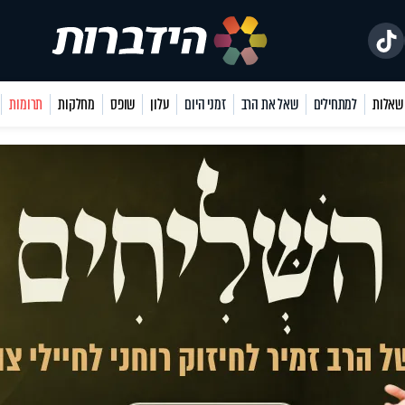
למתחילים
שאל את הרב
זמני היום
עלון
שופס
מחלקות
תרומות