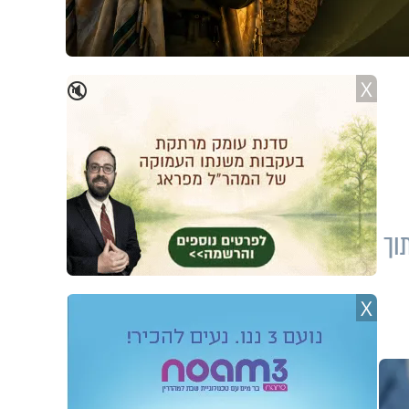
X
🔇
וך
X