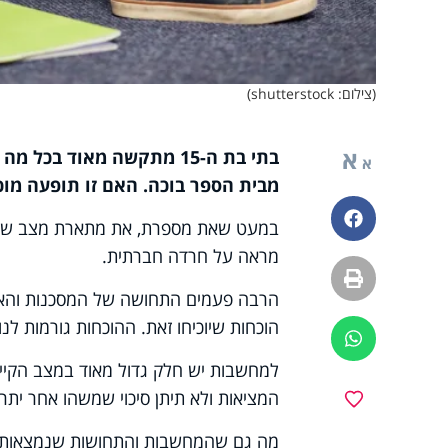
(צילום: shutterstock)
א
בתי בת ה-15 מתקשה מאוד 
א
מבית הספר בוכה. האם זו תופעה מוכר
פייסבוק
במעט שאת מספרת, את מתארת מצב של בד
מראה על חרדה חברתית.
הדפסה
הרבה פעמים התחושה של המסכנות והאומ
הוכחות שיוכיחו זאת. ההוכחות גורמות לנ
ווטסאפ
למחשבות יש חלק גדול מאוד במצב הקיי
המציאות ולא תיתן סיכוי שמשהו אחר יתר
מועדפים
מה גם שהמחשבות והתחושות שנמצאות ב