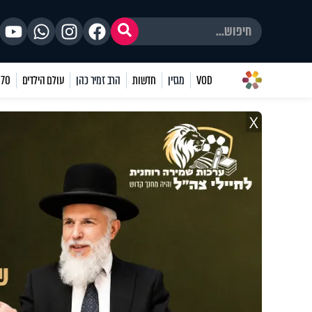
VOD
מגזין
חדשות
הרב זמיר כהן
עולם הילדים
70 שאלות
X