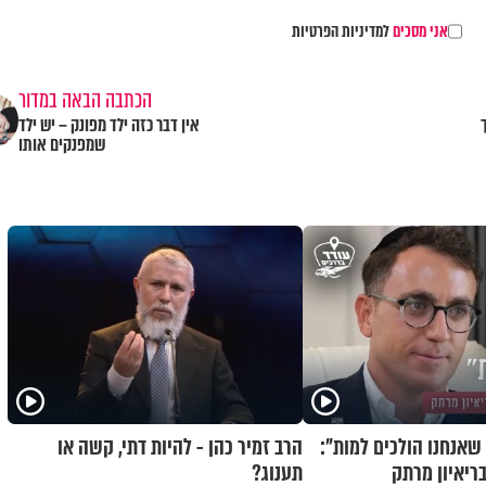
אני מסכים
למדיניות הפרטיות
הכתבה הבאה במדור
אין דבר כזה ילד מפונק – יש ילד
שמפנקים אותו
שאנחנו הולכים למות":
הרב זמיר כהן - להיות דתי, קשה או
בריאיון מרתק
תענוג?