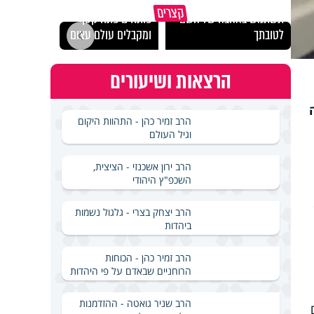
מכילי
קצרים
תשתמש באהבה של השם
פותחים פתח קטן -
במבחן
לטובתך
ומקבלים עולם עצום
ואלתר
הרצאות ושיעורים
הרב זמיר כהן - התהוות היקום
וגיל העולם
הרב ירון אשכנזי - הציצית,
השכפ"ץ היהודי
הרב יצחק בצרי - גלגול נשמות
ביהדות
הרב זמיר כהן - הכוחות
הרוחניים שבאדם על פי היהדות
הרב שניר גואטה - ההזדמנות