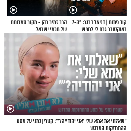
קוד פתוח | דניאל ברגר: "ה-7
הרב זמיר כהן - מקור סמכותם
באוקטובר גרם לי לחפש
של חכמי ישראל
תשובות"
"שאלתי את אמא שלי 'אני יהודייה?'": קטרין נמני על מסע
ההתחזקות המרגש