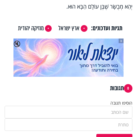
יְהֵא מְבֻשָּׂר שֶׁבֶּן עוֹלָם הַבָּא הוּא.
תגיות ועדכונים:
ארץ ישראל
מוזיקה יהודית
X
🔇
תגובות
0
הוסיפו תגובה