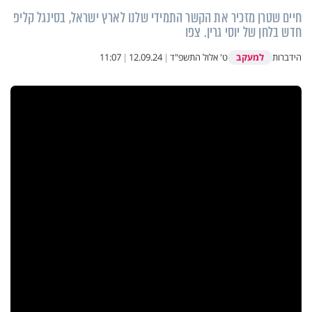
חיים שטרן מזכיר את הקשר התמידי שלנו לארץ ישראל, בסינגל קליפ
חדש בלחן של יוסי גרין. צפו
למעקב
הידברות
ט' אלול התשפ"ד
|
12.09.24
|
11:07