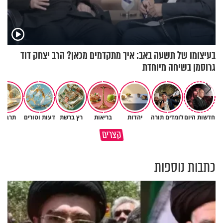
בעיצומו של תשעה באב: איך מתקדמים מכאן? הרב יצחק דוד
גרוסמן בשיחה מיוחדת
חדשות היום
לומדים תורה
יהדות
בריאות
רץ ברשת
דעות וטורים
תרבות
גם ׳הרע׳ זה הרחמים של בורא
קצרים
מדוע האמונה נמשלה למלח?
עולם
כתבות נוספות