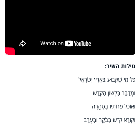
מילות השיר:
כָּל מִי שֶׁקָּבוּעַ בְּאֶרֶץ יִשְׂרָאֵל
וּמְדַבֵּר בִּלְשׁוֹן הַקֹּדֶשׁ
וְאוֹכֵל פֵּרוֹתָיו בְּטָהֳרָה
וְקוֹרֵא ק"ש בַּבֹּקֶר וּבָעֶרֶב