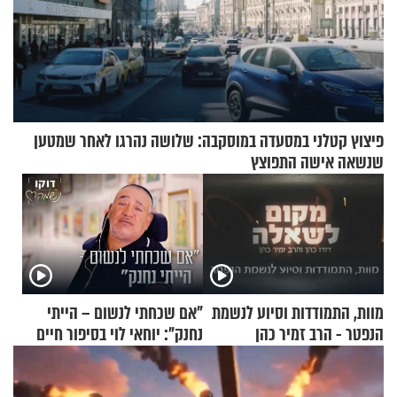
פיצוץ קטלני במסעדה במוסקבה: שלושה נהרגו לאחר שמטען
שנשאה אישה התפוצץ
מוות, התמודדות וסיוע לנשמת
"אם שכחתי לנשום – הייתי
הנפטר - הרב זמיר כהן
נחנק": יוחאי לוי בסיפור חיים
מעורר השראה