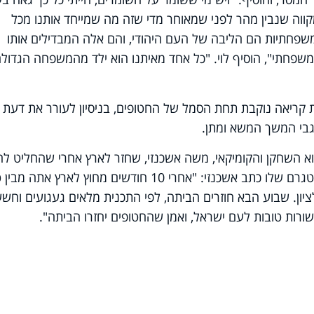
קווה שנבין מהר לפני שמאוחר מדי שזה מה שמייחד אותנו מכל
שפחתיות הם הליבה של העם היהודי, והם אלה המבדילים אותו
משפחתי", הוסיף לוי. "כל אחד מאיתנו הוא ילד מהמשפחה הגדול
 קריאה נוקבת תחת הסמל של החטופים, בניסיון לעורר את דעת
בי המשך המשא ומתן.
א השחקן והקומיקאי, משה אשכנזי, שחזר לארץ אחרי שהחליט לה
לתאילנד. בפוסט שהעלה לחשבון האינסטגרם שלו כתב אשכנזי: "אחרי 10 חודשים מחוץ לארץ אתה 
יון. שבוע הבא חוזרים הביתה, לפי התכנית מלאים געגועים וחשש
ורות טובות לעם ישראל, ואמן שהחטופים יחזרו הביתה".