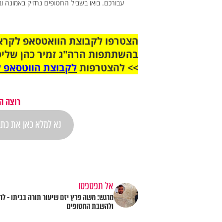
עבורכם. בואו בשביל החטופים נחזיק באמונה ו
בהשתתפות הרה"ג זמיר כהן שליט
>> להצטרפות
לקבוצת הווטסאפ ל
רוצה ה
אל תפספסו
מרגש: משה פרץ יזם שיעור תורה בביתו - ל
ולהשבת החטופים