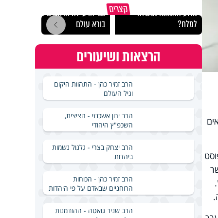
קצרים
מדוע האמונה נמשלה
גם ׳הרע׳ זה הרחמים של
האם מ
למלח?
בורא עולם
בשבת
הרצאות ושיעורים
הרב זמיר כהן - התהוות היקום
וגיל העולם
הרב ירון אשכנזי - הציצית,
ים
השכפ"ץ היהודי
הרב יצחק בצרי - גלגול נשמות
וסט
ביהדות
ר
הרב זמיר כהן - הכוחות
הרוחניים שבאדם על פי היהדות
.
הרב שניר גואטה - ההזדמנות
ערך