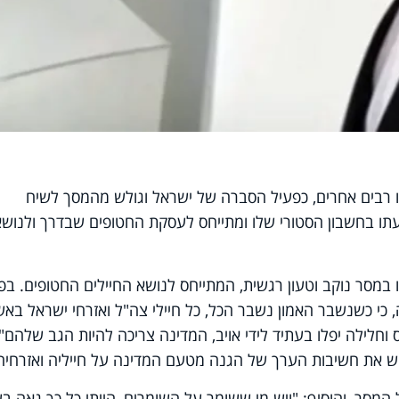
 רבים אחרים, כפעיל הסברה של ישראל וגולש מהמסך לשיח
עתו בחשבון הסטורי שלו ומתייחס לעסקת החטופים שבדרך ולנושא
 במסר נוקב וטעון רגשית, המתייחס לנושא החיילים החטופים. בפ
 כי כשנשבר האמון נשבר הכל, כל חיילי צה"ל ואזרחי ישראל באש
לילה יפלו בעתיד לידי אויב, המדינה צריכה להיות הגב שלהם".
ש את חשיבות הערך של הגנה מטעם המדינה על חייליה ואזרחיה
המסר, והוסיף: "ויש מי ששומר על השומרים, הייתי כל כך גאה ב