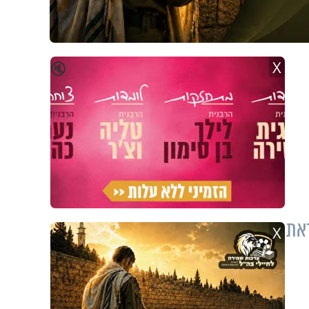
X
🔇
את
X