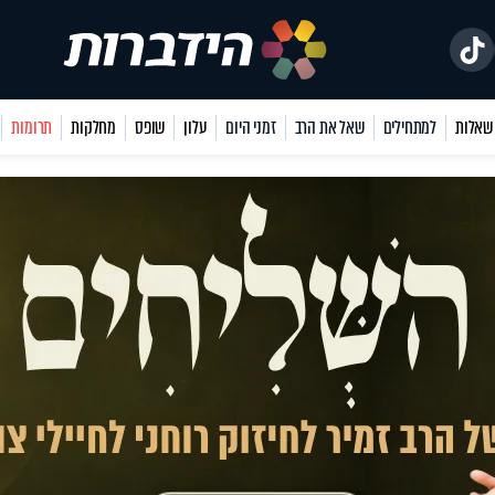
למתחילים
שאל את הרב
זמני היום
עלון
שופס
מחלקות
תרומות