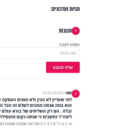
תגיות ועדכונים:
תגובות
1
הוסיפו תגובה
שלח תגובה
אס
20/08/24 09:40
1
למי שעדיין לא הבין ולא הפנים העסקה 
הוא במה אנחנו מוכנים לשלם זה הכל ה
זבלה . הם רק השליחים של בורא עולם ל ע
ליצה"ר נחשבים כי אנחנו נקום מהנפיל
א י ן ע ו ד מ ל ב ד ו! אחי אני אוהבת אותכם