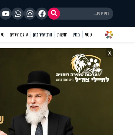
VOD
מגזין
חדשות
הרב זמיר כהן
עולם הילדים
70 שאלות
X