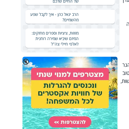
של החיים שלכם
הרב יגאל כהן - איך לקבל שפע
מהשמיים?
ה
מזוזות, ציציות וספרים מחזקים:
המיזם שיביא שמירה רוחנית
לאלפי חיילי צה"ל
X
🔇
גר
מבין טוב
ות,