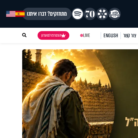
מתחזקים? דברו איתנו
צור קשר
ENGLISH
LIVE
הצטרפו למועדון