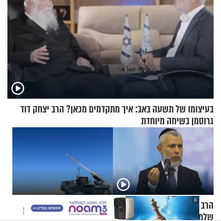
בעיצומו של תשעה באב: איך מתקדמים מכאן? הרב יצחק דוד
גרוסמן בשיחה מיוחדת
X
הרב זמיר כהן - מסרים מחכמת
ניסוי מוצלח: חברת רפאל
שלמה: עצות לחיים רגועים
הודיעה כי מערכת SPYDER