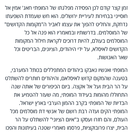
זמן קצר קודם לכן הפסידה מפלגתו של המופתי חאג' אמין אל
חוסייני בבחירות לעיריית ירושלים. הוא חש שעמדת השפעתו
נדחקת, והחליט להפוך את עצמו לאביר ה"מקומות הקדושים"
של המוסלמים. בדרשותיו ובמאמריו הוא פנה אל כל
המוסלמים בעולם, להיות דרוכים לקראת חילול המקומות
הקדושים לאיסלא, על ידי היהודים, הציונים, הבריטים וכל
שאר האנושות.
המופתי ואנשיו נאבקו ביהודים המתפללים בכותל המערבי,
בטענה שהמקום קדוש לאיסלאם, והיהודים חותרים להשתלט
על הר הבית ועל אל אקצה. ביום הכיפורים של אותה שנה
התחוללו מהומות בעידוד המופתי, מה שעזר להטמיע את
הבדיות של המופתי בקרב ההמון הערבי בארץ ישראל.
המופתי הקים ועדה רבת רושם של אנשי דת מוסלמים מכל
העולם, והם חזרו ועסקו ב"איום הציוני" להשתלט על הר
הבית, יצרו פרובוקציות, פרסמו מאמרי שטנה בעיתונות והפכו