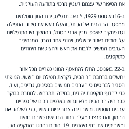
את הסיפור של עצמם לעניין מרכזי בתודעה העולמית.
ב-16באוגוסט 1929, י' באב תרפ"ט, ירדו המון מוסלמים
ממסגדי הר הבית אל הכותל, והעלו באש את סידורי התפילה
וגם פתקים שאספו מבין אבני הכותל. בהמשך היו התנפלויות
על יהודים באזור ירושלים, ויהודי אחד נהרג. המנהיגים
הערבים המשיכו ללבות את האש ולהציג את היהודים
כתוקפנים.
ב-22 באוגוסט החלו להתאסף המוני כפריים מכל אזור
ירושלים ברחבת הר הבית, לקראת תפילת יום הששי. המופתי
הסביר לבריטים כי הערבים חמושים בסכינים, גרזינים, ועוד,
כדי להדוף תוקפנות יהודית, במידה ותתרחש. למחרת בבוקר
כבר היה הר הבית מלא וגדוש באלפים רבים של כפריים
ערבים מוסתים. מישהו ירה צרור יריות באוויר, כדי לשלהב את
ההמון, והם פרצו במעלה רחוב הנביאים כשהם בוזזים
ומשחיתים את בתי היהודים. 19 יהודים נהרגו בהתקפה הזו.