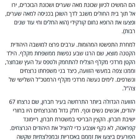
הם המשיכו לכיוון שכונת מאה שערים ושכונת הבוכרים, ירו
אל תוך בית החולים משגב לדך השוכן בכניסה למאה שערים,
ופצעו את הרופא נחום קורקידי (הוא החלים וחי עוד שנים
רבות).
למחרת התפשטו המהומות. ערבים פרצו למושבה היהודית
הקטנה מוצא, שם הרגו שבע נפשות ממשפחת מקלף. הילד
הקטן מרדכי מקלף הצליח להתחמק ולטפס על העץ שבחצר,
וממנו צפה במעשי הזוועה, כיצד בני משפחתו נרצחים
ונשרפים. לימים נעשה מרדכי מקלף הרמטכ"ל השלישי של
צה"ל.
הזוועה הגדולה ביותר התרחשה בעיר חברון, שם נרצחו 67
יהודים, אנשים נשים וטף. חלק גדול מהנרצחים היו בחורי
ישיבת חברון. הקצין הבריטי במשטרת חברון, ריימונד
קפראטה, לא נקף אצבע כדי להציל את היהודים הנרצחים.
הפורעים ביצעו את זממם באכזריות ובמפלצתיות שקשה