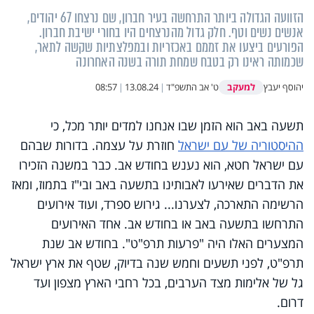
הזוועה הגדולה ביותר התרחשה בעיר חברון, שם נרצחו 67 יהודים,
אנשים נשים וטף. חלק גדול מהנרצחים היו בחורי ישיבת חברון.
הפורעים ביצעו את זממם באכזריות ובמפלצתיות שקשה לתאר,
שכמותה ראינו רק בטבח שמחת תורה בשנה האחרונה
למעקב
יהוסף יעבץ
ט' אב התשפ"ד
|
13.08.24
|
08:57
תשעה באב הוא הזמן שבו אנחנו למדים יותר מכל, כי
ההיסטוריה של עם ישראל
חוזרת על עצמה. בדורות שבהם
עם ישראל חטא, הוא נענש בחודש אב. כבר במשנה הזכירו
את הדברים שאירעו לאבותינו בתשעה באב ובי"ז בתמוז, ומאז
הרשימה התארכה, לצערנו... גירוש ספרד, ועוד אירועים
התרחשו בתשעה באב או בחודש אב. אחד האירועים
המצערים האלו היה "פרעות תרפ"ט". בחודש אב שנת
תרפ"ט, לפני תשעים וחמש שנה בדיוק, שטף את ארץ ישראל
גל של אלימות מצד הערבים, בכל רחבי הארץ מצפון ועד
דרום.