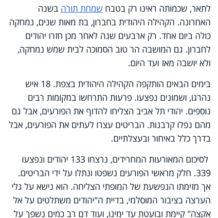
לתאר, שכמותה ראינו רק בטבח
שמחת תורה
בשנה
האחרונה. הקהילה היהודית בחברון, בת מאות שנים, נמחקה
כולה ביום אחד. רק ארבעים שנה לאחר מכן חזרו יהודים
לחברון. גם המושבה הר טוב הסמוכה לבית שמש נמחקה,
ולא יושבה מאז ועד היום.
בימים הבאים הותקפה הקהילה היהודית בצפת. 18 איש
נהרגו, ושמונים נפצעו. פרעות התרחשו במקומות רבים
נוספים. יהודי תל אביב הצליחו להדוף את הפורעים, אבל גם
מהם נפלו קרבנות. הבריטים עצרו לעתים את הפורעים, אבל
בדרך כלל באיחור ובעצלתיים.
לסיכום המאורעות המחרידים, נרצחו 133 יהודים ונפצעו
339. חלק מראשי הפורעים נשפטו ונתלו על ידי הבריטים.
אך מזימתו הנפשעת של המופתי הצליחה. הוא נישא על גלי
הערצה בציבור המוסלמי, בדיית ה"יהודים משתלטים על אל
אקצה" קיימת ובועטת עד ימינו, ועוד דם רב כמים נשפך על