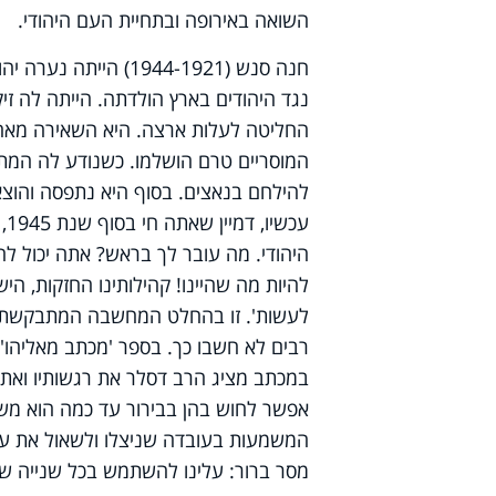
השואה באירופה ובתחיית העם היהודי.
חנה סנש (1944-1921)
נגד היהודים בארץ הולדתה. הייתה לה זי
החליטה לעלות ארצה. היא השאירה מאחו
המוסריים טרם הושלמו. כשנודע לה המ
להילחם בנאצים. בסוף היא נתפסה והוצאה
עכ
היהודי. מה עובר לך בראש? אתה יכול לחש
להיות מה שהיינו! קהילותינו החזקות, היש
לעשות'. זו בהחלט המחשבה המתבקשת. ה
רבים לא חשבו כך. בספר 'מכתב מאליהו' 
במכתב מציג הרב דסלר את רגשותיו ואת 
אפשר לחוש בהן בבירור עד כמה הוא משו
המשמעות בעובדה שניצלו ולשאול את עצ
מסר ברור: עלינו להשתמש בכל שנייה של 