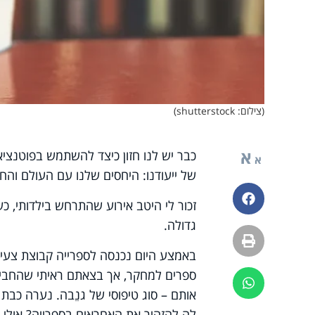
(צילום: shutterstock)
א
כבר יש לנו חזון כיצד להשתמש בפוטנציא
א
של ייעודנו: היחסים שלנו עם העולם והח
פייסבוק
זכור לי היטב אירוע שהתרחש בילדותי, כש
גדולה.
הדפסה
באמצע היום נכנסה לספרייה קבוצת צעיר
ספרים למחקר, אך בצאתם ראיתי שהחביאו 
ווטסאפ
אותם – סוג טיפוסי של גנֵבה. נערה כבת
לה להזהיר את האחראים בספרייה? אול