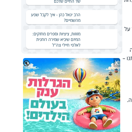
של החיים שלכם
הרב יגאל כהן - איך לקבל שפע
מהשמיים?
 על
מזוזות, ציציות וספרים מחזקים:
המיזם שיביא שמירה רוחנית
לאלפי חיילי צה"ל
נו –
X
🔇
ה.