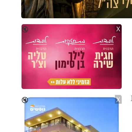
X
🔇
X
🔇