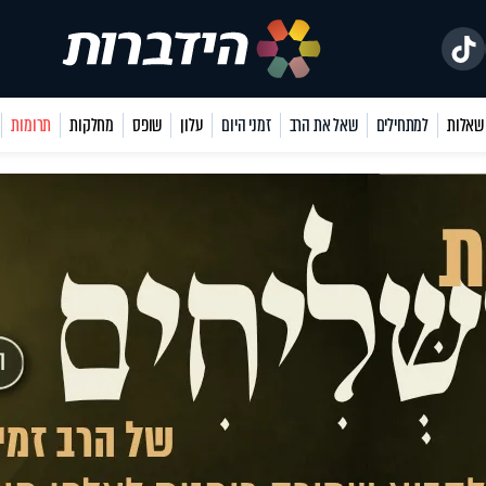
למתחילים
שאל את הרב
זמני היום
עלון
שופס
מחלקות
תרומות