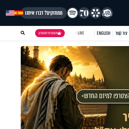
מתחזקים? דברו איתנו
צור קשר
ENGLISH
LIVE
הצטרפו למועדון