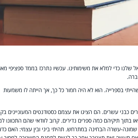
ל שלנו כדי למלא את משימותינו. עכשיו נתרכז בממד ספציפי מאו
ברה.
הייתי בספרייה. הוא לא היה חמור כל כך, אך הייתה לו משמעות
ים כבני עשרים. הם הציגו את עצמם כסטודנטים המעוניינים בק
בתוך תיקיהם כמה ספרים נדירים. קרוב לוודאי שהם התכוונו למ
 שמונה-עשרה הבחינה במתרחש. תהיתי ביני ובין עצמי: האם כדא
י אם תעשה זאת תצטרך אחר כך לגשת לתחנת המשטרה למסור ע