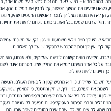
ותר. במצב ההוא – לאיש לא הייתה זכות לחשוב על משהו אחר, פ
, כשאנו יודעים את המשך הסיפור, קל להבין את המילים ההן. אב
 הן לא היו מובנות מאליהן לנוכח האנשים המעטים שהיו, ולנוכח
תר. מזל שרבים שמעו בכל זאת. בזכותם נוכחנו לראות את תחיית ה
דאי שיהיו לך חיים מלאי משמעות ומצפון נקי. אל תשכח! עמידה
וק לך! ואין לך זכות להתכחש לתפקיד שייעד לך האלוקים.
לבדו. הידיעה הזאת קשורה לידיעה שאלוקים, ולא אנחנו, הוא הש
 חובה על כל אחד מאיתנו למלא את החלק שלו. מטרתנו אינה לשנו
ך חייבים להיות פעילים.
ובעל חשיבה שלילית, כי הוא מרגיש קטן מול בעיות העולם. הגישה
ן לשנות את העולם, במו ידיך, שוחק ומתסכל, כי המאמץ שמושקע 
שלון זו עלולה להוביל את האדם לעצבות ולפסימיות מתמדת, ובמק
מהמחבלים וחברי הכיתות האפוקליפטיות מגיעים לקיצוניותם בעקבו
ה שהעולם אינו מושלם ושהם אינם מסוגלים לשפר אותו. הם