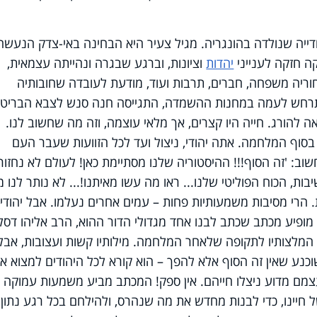
 הייתה נערה יהודייה שנולדה בהונגריה. מגיל צעיר היא הבחינה באי-צדק הנעשה
קה חזקה לענייני
יהדות
וציונות, וברגע שבגרה ונהייתה עצמאית,
ריה משפחה, חברים, תרבות ועוד, מודעת לעובדה שחובותיה
תרחש לעמה במחנות ההשמדה, התגייסה חנה סנש לצבא הבריטי 
 להורג. חייה היו קצרים, אך מלאי עוצמה, וזה מה שחשוב לנו.
שיו, דמיין שאתה חי בסוף שנת 1945, בסוף המלחמה. אתה יהודי, ניצול ועד לכל הזוועות שעבר העם
וב: 'זה הסוף!!! ההיסטוריה שלנו מסתיימת כאן! לעולם לא נחזור
יבות, הכוח הפוליטי שלנו... ראו מה עשו מאיתנו!... לא נותר לנו 
רי מסיבות משמעותיות פחות – עמים אחרים נעלמו. אבל יהודי
מופיע מכתב שכתב לבנו אחד מגדולי הדור ההוא, הרב אליהו דסל
המלצותיו לתקופה שלאחר המלחמה. מילותיו קשות ועצובות, אבל
כנע שאין זה הסוף אלא להפך – הוא קורא לכל היהודים למצוא א
מם מדוע ניצלו חייהם. אין ספק! המכתב מביע משמעות עמוקה 
חיינו, כדי לבנות מחדש את מה שנהרס, ולהילחם בכל רגע נתון, 