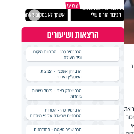
קצרים
הגעתי לגיל 108 בזכות
נבחר
הכיבוד הורים שלי
אשתך לא במקום האחרון
ישרא
הרצאות ושיעורים
הרב זמיר כהן - התהוות היקום
וגיל העולם
ד
הרב ירון אשכנזי - הציצית,
השכפ"ץ היהודי
הרב יצחק בצרי - גלגול נשמות
ביהדות
ריאת
הרב זמיר כהן - הכוחות
הרוחניים שבאדם על פי היהדות
כור
י
הרב שניר גואטה - ההזדמנות
דות