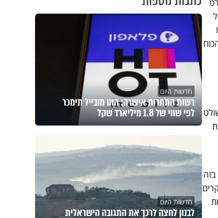
כתבות נוספות
רט
ל
כוח
חדשות היום
רשות התחרות אישרה: הוט מובייל תימכר
לפי שווי של 1.8 מיליארד שקל
ולט
ת
בזה
רים
ת
חדשות היום
לבנון לחצה לרכך את התגובה הישראלית