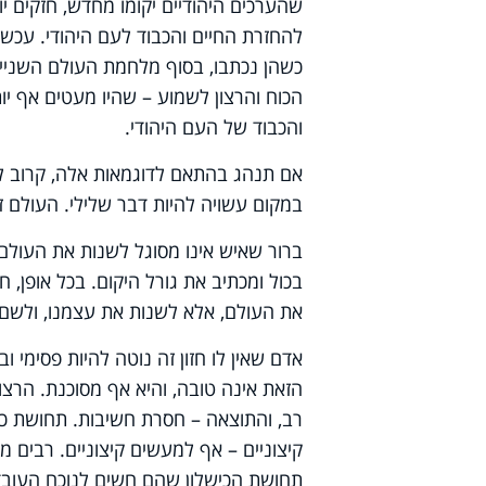
שהערכים היהודיים יקומו מחדש, חזקים י
להחזרת החיים והכבוד לעם היהודי. עכשיו
כשהן נכתבו, בסוף מלחמת העולם השנייה,
הכוח והרצון לשמוע – שהיו מעטים אף יו
והכבוד של העם היהודי.
אם תנהג בהתאם לדוגמאות אלה, קרוב לוו
במקום עשויה להיות דבר שלילי. העולם זק
ברור שאיש אינו מסוגל לשנות את העולם 
בכול ומכתיב את גורל היקום. בכל אופן,
את העולם, אלא לשנות את עצמנו, ולשם כ
אדם שאין לו חזון זה נוטה להיות פסימי 
הזאת אינה טובה, והיא אף מסוכנת. הרצו
רב, והתוצאה – חסרת חשיבות. תחושת כי
קיצוניים – אף למעשים קיצוניים. רבים 
תחושת הכישלון שהם חשים לנוכח העובד