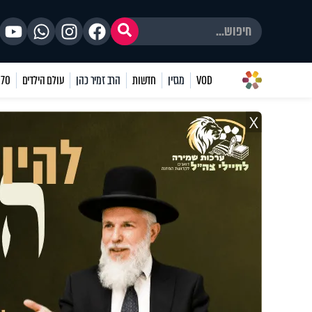
VOD
מגזין
חדשות
הרב זמיר כהן
עולם הילדים
70 שאלות
X