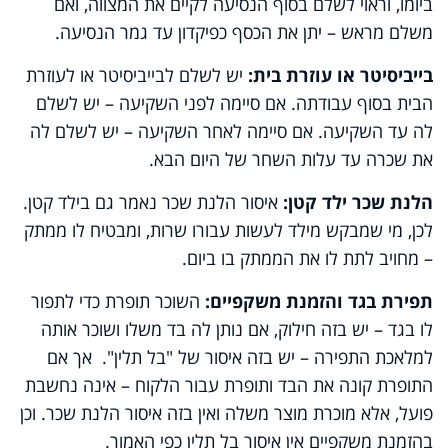
ביומו, וראוי לשלם בסוף הנסיעה לקיים את המצווה, ואם
משלם מראש – יתן את הכסף כפיקדון עד גמר הנסיעה.
בייביסיטר או עוזרת בית:
יש לשלם לבייביסיטר או לעוזרת
הבית בסוף עבודתה. אם סיימה לפני השקיעה – יש לשלם
לה עד השקיעה. אם סיימה לאחר השקיעה – יש לשלם לה
את שכרה עד עלות השחר של היום הבא.
הלנת שכר ילד קטן:
איסור הלנת שכר נאמר גם בילד קטן.
לכן, מי שמבקש מילד לעשות עבורו שרות, ומבטיח לו ממתק
– מחויב לתת לו את הממתק בו ביום.
תפירת בגד והזמנת משקפיים:
השוכר תופרת כדי לתפור
לו בגד – יש בזה חילוק, אם נותן לה בד משלו ושוכר אותה
למלאכת התפירה – יש בזה איסור של "בל תלין". אך אם
התופרת קונה את הבד ותופרת עבור הלקוח – אינה נחשבת
פועל, אלא מוכרת מוצר משלה ואין בזה איסור הלנת שכר. וכן
בהזמנת משקפיים אין איסור בל תלין כפי האמור.