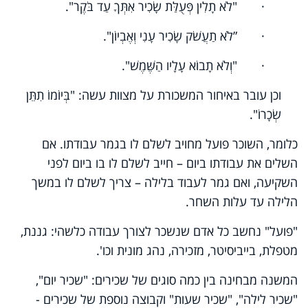
· "לֹא תָלִין פְּעֻלַּת שָׂכִיר אִתְּךָ עַד בֹּקֶר".
· ”לֹא תַעֲשֹׁק שָׂכִיר עָנִי וְאֶבְיוֹן".
· "וְלֹא תָבוֹא עָלָיו הַשֶּׁמֶשׁ".
וכן עובר באיחור המשכורת על מצוות עשה: "בְּיוֹמוֹ תִתֵּן
שְׂכָרוֹ".
כלומר, השוכר פועל מחויב לשלם לו בגמר עבודתו. אם
השלים את עבודתו ביום – חייב לשלם לו בו ביום לפני
השקיעה, ואם גמר לעבוד בלילה – צריך לשלם לו במשך
הלילה עד עלות השחר.
"פועל" נחשב כל אדם שנשכר לצורך עבודה כלשהי: גננת,
מטפלת, בייביסיטר, מזכירה, נהג מונית וכו'.
המשנה מבחינה בין כמה סוגים של שכירים: "שכיר יום",
"שכיר לילה", "שכיר שעות" וקבוצה נוספת של שכירים -