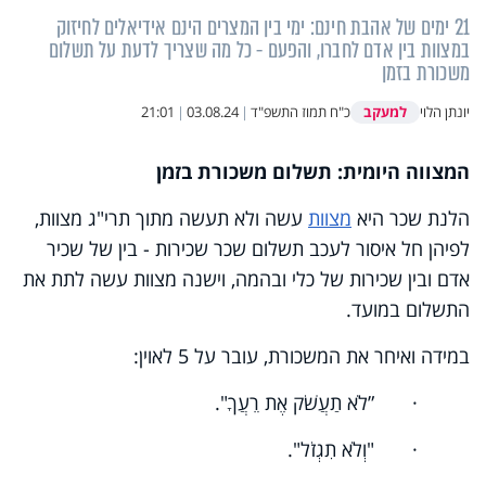
21 ימים של אהבת חינם: ימי בין המצרים הינם אידיאלים לחיזוק
במצוות בין אדם לחברו, והפעם - כל מה שצריך לדעת על תשלום
משכורת בזמן
למעקב
יונתן הלוי
כ"ח תמוז התשפ"ד
|
03.08.24
|
21:01
המצווה היומית: תשלום משכורת בזמן
הלנת שכר היא
מצוות
עשה ולא תעשה מתוך תרי"ג מצוות,
לפיהן חל איסור לעכב תשלום שכר שכירות - בין של שכיר
אדם ובין שכירות של כלי ובהמה, וישנה מצוות עשה לתת את
התשלום במועד.
במידה ואיחר את המשכורת, עובר על 5 לאוין:
· ”לֹא תַעֲשֹׁק אֶת רֵעֲךָ".
· "וְלֹא תִגְזֹל".