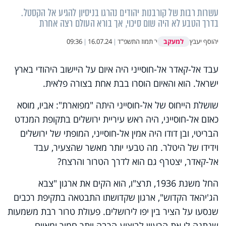
עשרות רבות של קורבנות יהודים נהרגו בניסיון להגיע אל הקסטל.
בדרך הטבע לא היה שום סיכוי, אך בורא העולם רצה אחרת
למעקב
יהוסף יעבץ
י' תמוז התשפ"ד
|
16.07.24
|
09:36
עבד אל-קאדר אל-חוסייני היה איום על היישוב היהודי בארץ
ישראל. הוא והאיום הוסרו בבת אחת בצורה פלאית.
שושלת הייחוס של אל-חוסייני היתה "מפוארת": אביו, מוסא
כאזם אל-חוסייני, היה ראש עיריית ירושלים בתקופת המנדט
הבריטי, ובן דודו היה אמין אל-חוסייני, המופתי של ירושלים
וידידו של היטלר. מה טבעי יותר מאשר שהצעיר, עבד
אל-קאדר, יצטרף גם הוא לדרך הטרור והרצח?
החל משנת 1936, תרצ"ו, הוא הקים את ארגון "צבא
הג'יהאד הקדוש", ארגון שקדושתו התבטאה בתקיפת רכבים
שנסעו על הציר בין יפו לירושלים. פעולת טרור רבת משמעות
שנתנה לו את הרעיון לביצוע הרבה יותר חמור ומאיים