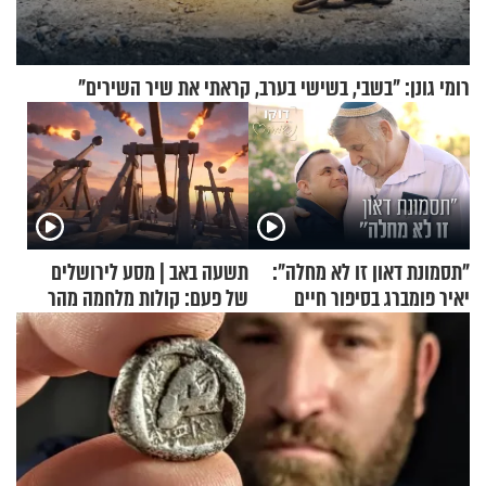
רומי גונן: "בשבי, בשישי בערב, קראתי את שיר השירים"
"תסמונת דאון זו לא מחלה":
תשעה באב | מסע לירושלים
יאיר פומברג בסיפור חיים
של פעם: קולות מלחמה מהר
מעורר השראה
הזיתים