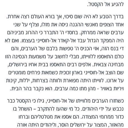
להגיע אל הקסטל.
בדרך הטבע לא היה שום סיכוי, אך בורא העולם רצה אחרת.
אחד הצופים מאנשי ההגנה ניסה את מזלו, וצלף על שני
ערבים שראה ממרחק. בחסדי ה' התברר כי ההרוג מביניהם
היה המפקד הגדול עבד אל-קאדר אל-חוסייני בעצמו. ואם לא
די בנס הזה, אזי הכניס ה' טפשות בלבם של הערבים, והם
כולם התאספו ללווייתו, מבלי לחשוב על משמעות הנסיגה הזו
מבחינה צבאית. אלפים רבים התאספו בבית אחיו בירושלים,
שם הוצב אל-חוסייני בארון זכוכית כשמאות פרחים מומטרים
על ארונו. לווייתו היתה מפוארת ולוותה בצרחות, יללות, קינות
ויריות באוויר - מהן מתו כמה ערבים. הוא נקבר בהר הבית.
כשחזרו הערבים מלווייתו של אל-חוסייני, גילו כי הקסטל כבר
נכבש על ידי היהודים. כל מי שהעז להתקרב – הושחל בו
כדור ממרומי המצודה. הם אספו את מטלטליהם וברחו
מהאזור, המצור על ירושלים הוסר, וליהודים היתה אורה