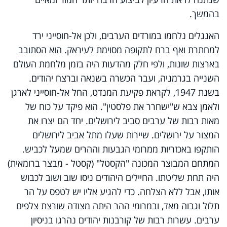
בהמשך.
האנגלים נלחמו במורדים הערבים, ולכן אל-חוסייני ירד
למחתרת ואף ברח לתקופה מסוימת לעיראק. הוא הסתובב
בארצות שונות, ולפי חלק מהדעות היה בזמן מלחמת העולם
השנייה בגרמניה, ועבר הכשרה בשנאה וברצח יהודים.
בשנת 1947, לקראת פקיעת המנדט, החל אל-חוסייני לארגן
ולאמן צבא ש"ישחרר את פלסטין". הוא פיקד על כוח של
מאות רבות של ערבים סביב לירושלים. יחד הם יצרו את
המצור על ירושלים. שיירות שעלו מתל אביב לירושלים
הותקפו באכזריות ממרומי הגבעות וההרים שמעל לכביש.
המתחם המבוצר המכונה "הקסטל" (קסטל - מבצר ברומאית)
היה תחת שליטתו. החיילים היהודים ניסו שוב ושוב לכבוש
אותו, אבל ללא הצלחה. כדי להגיע אליו יש לטפס על הר
תלול וגבוה מאד, ובמרומי ההר היתה מצודה שורצת צלפים
ערבים. עשרות רבות של קורבנות יהודים נהרגו בניסיון