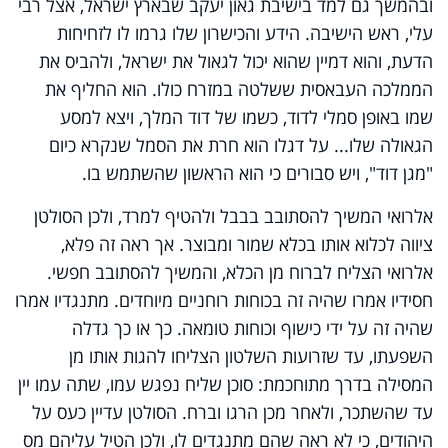
ובהמשך גם למד בישיבת גאון יעקב שבארץ ישראל, אצל רבי
עלי, ראש הישיבה. הידע והכישרון שלו גרמו לו לזחיחות
הדעת, והוא דמיין שהוא יכול לגאול את ישראל, ולהביס את
הממלכה העבאסית ששלטה במזרח כולו. הוא החליף את
שמו באופן סמלי לדוד, כשמו של דוד המלך, ויצא למסע
הגאולה שלו... על דגלו הוא חרת את הסמל שנקרא כיום
"מגן דוד", ויש סבורים כי הוא הראשון שהשתמש בו.
אלרואי המשיך להסתובב בבבל ולהטיף למרד, ולכן הסולטן
ציווה לכלוא אותו בכלא שמור ומבוצר. אך ראה זה פלא,
אלרואי הצליח לברוח מן הכלא, והמשיך להסתובב חפשי.
חסידיו אמרו שהיה זה בכוחות רוחניים מיוחדים. מתנגדיו אמרו
שהיה זה על ידי כישוף וכוחות טומאה. כך או כך גדלה
השפעתו, עד שזרועות השלטון הצליחו להגות אותו מן
המסילה בדרך מתוחכמת: סוכן שליח נפגש עמו, שתה עמו יין
עד שהשתכר, ולאחר מכן הרגו וברח. הסולטן עדיין כעס על
היהודים, כי לא ראה שהם מתנגדים לו, ולכן הטיל עליהם מס