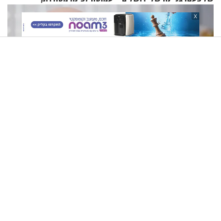
שימושית ומזמינה
X
"שאלתי את אמא שלי 'אני יהודייה?'": קטרין נמני על מסע
ההתחזקות המרגש