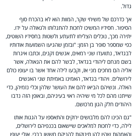
גדול.
אך כדרכם של משיחי שקר, המוות הוא לא בהכרח סוף
הסיפור. חסידיו המשיכו לחכות להתגלותו ולגאולה על ידו.
יתירה מכך, נוכלים הצליחו לתעתע ולשטות בחסידיו השוטים,
כפי שמספר סופר בן הזמן: "ובזמן שהגיעו השמועות אודותיו
לבגדאד, נתוועדו שני רמאים, אנשים זקנים, וכתבו איגרות
בשם מנחם ליהודי בגדאד, לבשר להם את הגאולה, אשר
אליה הם מחכים מני אז, וקבעו לילה אחד אשר בו יעופו כולם
לירושלים. ויהודי בגדאד, האמינו באמיתת שני האנשים
האלה. ונשיהם הביאו להם את העושר שלהן וכלי נזמיהן, כדי
שייתנו מהם לכל מי שיהיה ראוי בעיניהם, ובאופן הזה נדבו
היהודים חלק הגון מרכושם.
"גם הכינו להם מלבושים ירוקים והתאספו על הגגות אותו
לילה, כדי לחכות למלאכים שיישאום בכנפיהם לירושלים,
והאמהות שהיו להן תינוקות להניקם חששו בבכי, אולי יעופו