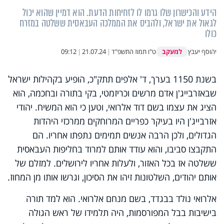
הידע והכישרון שלו גרמו לו לזחיחות הדעת. הוא דמיין שהוא יכול
לגאול את ישראל, ולהביס את הממלכה העבאסית ששלטה במזרח
כולו
למעקב
יהוסף יעבץ
ט"ו תמוז התשפ"ד
|
21.07.24
|
09:12
בשנת 1150 בערך, ד' אלפים תתק"כ, הופיע בקהילות ישראל
שבאזרבייג'ן אדם מרשים וכריזמטי, בקי בתורה ובחכמה, הוא
הציג את עצמו בשם דוד אלרואי, וטען כי הוא המשיח. יהודי
אזרבייג'ן היו בעיקר כפריים המרוחקים ממרכזי היהדות
הגדולים, ולכן הרבה אנשים תמימים נתפתו אחריו. הם
התקבצו סביבו, והוא עודד אותם למרוד בחליפות העבאסית
ששלטה אז בכל האזור, ולעלות אחריו לירושלים. למזלם של
אותם יהודים, השלטונות זיהו את הסיכון, וגרשו אותו מן המחוז.
אלרואי נולד בבגדד, בשם מנחם אלרואי. הוא למד תורה
בישיבות בבל המפורסמות, היה תלמידו של ראש הגולה