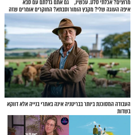
מרוצים? אכלתי סלט. עכשיו,
גם אתם גדלתם עם סבא
איפה העוגה שלי? מקבץ הומור
וסבתא? החוקרים אומרים שזה
כייפי מספר 1
מתכון מנצח
העבודה המסוכנת ביותר בבריטניה אינה באתרי בנייה אלא דווקא
בשדות