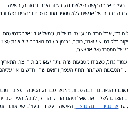
 רעידת אדמה קשה בפלשתינה, באזור הירדן ובסוריה, בשעה
רבה רבבות של אנשים ללא מספר מתו, כנסיות ומנזרים נפלו ובמי
דן, אבל הנזק הגיע עד ירושלים. ג'מאל א-דין אלמקדסי (מת
ב-1364), מחבר הספר "מעורר הרצון לביקור בלקודס וא-שאם", כותב: "בזמן רעידת האדמה של שנת 130
י של המסגד (אל-אקצא)".
מוד גדול, כשבידו מטבעות שזה עתה יצאו מבית היוצר. התאריך
. המטבעות השתמרו תחת העפר, ורואים שהיו חדשים ואין עליהם
תשובות הגאונים הרבה פניות מאנשי טבריה. הסיבה העצובה מובנ
ים הוצרכו לשלוח את שאלותיהם הרחק הרחק, לבבל. העיר טבריה
 עד
שהגבירה דונה גרציה
, האישה העשירה בעולם של אותו הזמן