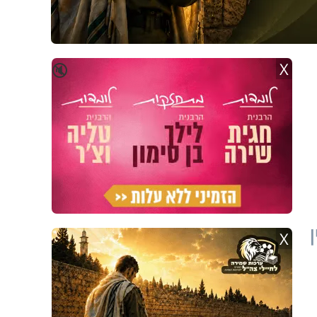
X
🔇
ן
X