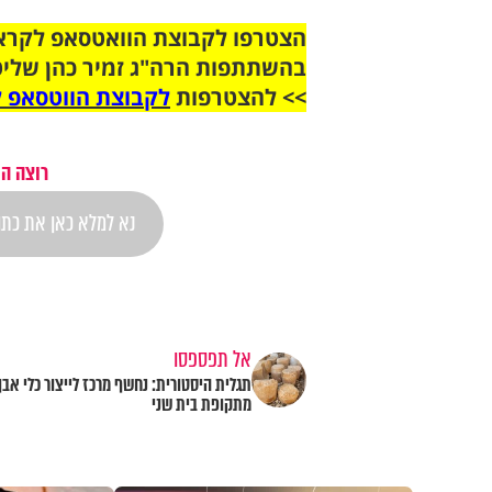
בהשתתפות הרה"ג זמיר כהן שליט
>> להצטרפות
לקבוצת הווטסאפ ל
רוצה הת
אל תפספסו
תגלית היסטורית: נחשף מרכז לייצור כלי אבן
מתקופת בית שני