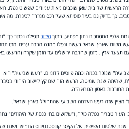
ה הראשית של בית שאן שוכבים מאות עמודים שפשוט נפלו, רואי
סביב. כך בדיוק גם בעיר סוסיתא שעל רכס ממזרח לכינרת. מה איר
רות אלפי המסמכים נתון מפתיע. בתוך
סידור
תפילה נכתב כך: "וב
עש משום שארץ ישראל רעשה ונפלו ממנה הרבה ערים ומתו תחת
עם תצעד ארץ'. מזמן שחרבה ירושלים עד הזמן שקרה (הרעש) בא
יעית" שנזכר בכמה וכמה פיוטים קדומים. "רעש שביעית" הוא
 שהיתה שנת שמיטה. הרעש הזה שם קץ ליישוב היהודי בטברי
ת החורבות באסון הנורא הזה.
ת" מציין שזה רעש האדמה השביעי שהתחולל בארץ ישראל.
 כי העיר טבריה נפלה כולה, ו"שלושים בתי כנסת של היהודים" נחרב
ן תיאופנס כותב: "יום 18 בינואר שנת שלטונו השישית של הקיסר קונסטנטינוס החמישי ושנת ש