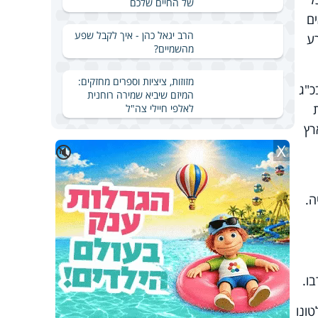
של החיים שלכם
ם
הרב יגאל כהן - איך לקבל שפע
ע
מהשמיים?
מזוזות, ציציות וספרים מחזקים:
כ"ג
המיזם שיביא שמירה רוחנית
לאלפי חיילי צה"ל
רץ
X
🔇
ה.
ו.
לטונו