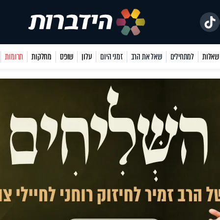
למתחילים
שאל את הרב
זמני היום
עלון
שופס
מחלקות
תרומות