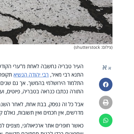
(צילום: shutterstock)
א
העיר טבריה נחשבה לאחת מ"ערי הקודש" 
א
התנא רבי מאיר,
רבי יהודה הנשיא
תקופה 
התלמוד הירושלמי בהמשך. אך גם שנים ר
פייסבוק
התורה נכתבו כנראה בטבריה, פיוטים, ועו
הדפסה
מדרשים, אין חכמים ואין תשובות, נאלם 
ווטסאפ
כאשר חופרים אתר ארכיאולוגי, מצפים למ
שמפונים בכדי לבנות תחתיהם חדשים. אב