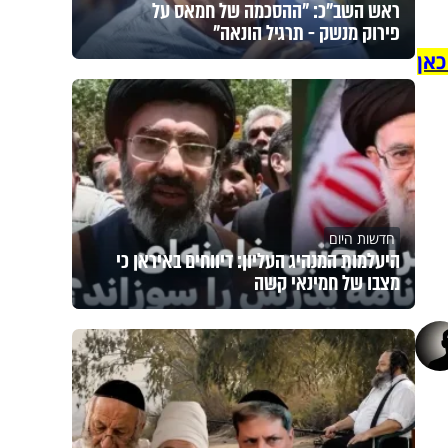
ראש השב"כ: "ההסכמה של חמאס על
פירוק מנשק - תרגיל הונאה"
כאן
חדשות היום
היעלמות המנהיג העליון: דיווחים באיראן כי
מצבו של חמינאי קשה