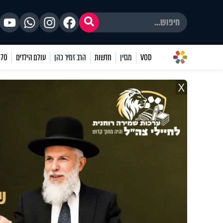
VOD
מגזין
חדשות
הרב זמיר כהן
עולם הילדים
70 שאלות
X