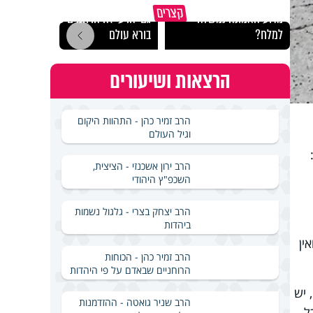
קצרים
מדוע האמונה נמשלה
גם ׳הרע׳ זה הרחמים של
האם מ
למלח?
בורא עולם
בשבת
הרצאות ושיעורים
הרב זמיר כהן - התהוות היקום
וגיל העולם
הרב ירון אשכנזי - הציצית,
השכפ"ץ היהודי
הרב יצחק בצרי - גלגול נשמות
ביהדות
ואין
הרב זמיר כהן - הכוחות
הרוחניים שבאדם על פי היהדות
 יש
הרב שניר גואטה - ההזדמנות
ל