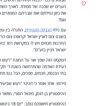
מועדפים
הערים יש שכבה של מפולת. לאורך השדר
את כיוון נפילתם ואת שבריהם המפוזרים 
שם?
עם גילוי
הגניזה הקהירית
, התגלה בין עש
בשבט צום לארץ ישראל יקראוהו צום הר
החרבות חכמים ויש לו במקראות רמז 'בז
ישראל מניין בזע"ם".
הטקסט הזה שפך אור על המונח "רעש שב
רעידת האדמה שהתרחשה בשנת ד' תק"ח,
בתי הכנסת, חכמים, ספרים, הכל נגוז תח
פירוש אחר אומר כי הכינוי "רעש שביעי
ההיסטוריון בן הזמן, מיכאל הסורי, מתאר
ההיסטוריו