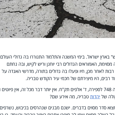
בארץ ישראל. בימי המשנה והתלמוד התגוררו בה גדולי העולם:
מסוימת, האמוראים הגדולים רבי יוחנן וריש לקיש, ובה נחתם
בות לאחר מכן, חיו ופעלו בה גדולים בתורה, מדרשי האגדה על
ד רבים, היו מיצירתם של חכמי עיר הקודש טבריה.
אבל כל זה נפסק, בבת אחת, לאחר השנה 748 לספירה, ד' אלפים תק"ח. אין יותר דבר מכל זה, אין פיוטים 
קולה של
יהדות
טבריה, מה אירע שם?
צוא סדר מסוים בדברים. ישנם מבנים שנהרסים בכיבוש, נשרפים,
ל בשלב מסוים שמו לב חופרי אתרים באזור טבריה והעמק, כי בכ