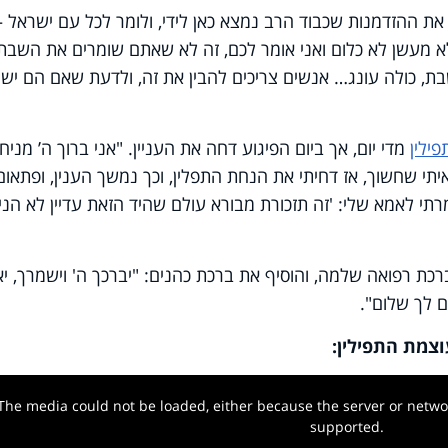
את ההזדמנות שכבוד הרב נמצא כאן לידי, ולומר לכל עם ישראל –
ם בשלימות, לא מעשן לא כלום ואני אומר לכם, זה לא שאתם שומרים את השבת
ת, כולה עונג… אנשים צריכים להבין את זה, ולדעת שאם הם ישמ
ילין
מדי יום, אך ביום הפיגוע דחה את העניין. "אני ברוך ה’ מניח
איתי שחשוך, אז דחיתי את הנחת התפלין, וכך נמשך הענין, ופתאום
זה. אמרתי לאמא שלי: 'זה תזכורת מבורא עולם שהיד הזאת עדיין לא הנ
רכת רפואה שלמה, והוסיף את ברכת כהנים: "יברכך ה' וישמרך, יא
שם לך שלום".
וצמת התפילין:
The media could not be loaded, either because the server or networ
w.
supported.