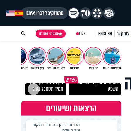
מתחזקים? דברו איתנו
צור קשר
ENGLISH
LIVE
הצטרפו למועדון
חדשות היום
יהדות
תרבות
דעות וטורים
רץ ברשת
לומדים תורה
תורה
"הגמג
קצרים
דווקא החסרון מייצר את
אין רע אצל אף אחד -
ישרא
השפע
תמיד תסתכל בטוב
שלא 
הרצאות ושיעורים
הרב זמיר כהן - התהוות היקום
וגיל העולם