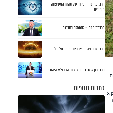
הרב זמיר כהן - סודה של טהרת המשפחה
היהודית
הרב זמיר כהן - להתחזק בהדרגה
הרב יצחק פנגר - אחרית הימים, חלק ב’
הרב ירון אשכנזי - הציצית, השכפ"ץ היהודי
ת
כתבות נוספות
שגיא סיפר לרב על הפציעה הקשה שחווה, כאשר בשל ההדף הנורא של הטיל שנפל בסמוך אליו, הוא נזרק 8