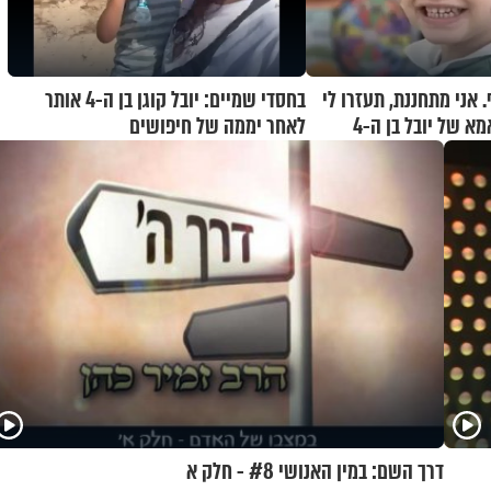
 אני מתחננת, תעזרו לי
בחסדי שמיים: יובל קוגן בן ה-4 אותר
להחזיר אותו": אמא של יובל בן ה-4
לאחר יממה של חיפושים
דרך השם: במין האנושי #8 - חלק א