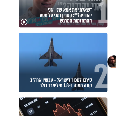
1
"שאלתי את אמא שלי 'אני
יהודייה?'": קטרין נמני על מסע
ההתחזקות המרגש
2
סירבו למכור לישראל - עכשיו ארה"ב
קונה ממנה ב-1.8 מיליארד דולר