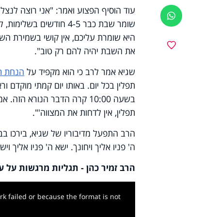
עוד הוסיף הפצוע ואמר: "אני רוצה לנצל 
ווטסאפ
שומר שבת כבר 4-5 חודשי
היא שומרת עליכם, אין קושי בשמירת השב
מועדפים
את השבת יהיה להם רק טוב".
שגיא אמר לרב כי הוא מקפיד על
הנחת תפ
תפלין בכל יום. באותו יום קמתי מוקדם ור
בשעה 10:00 קרה הדבר הנורא ה
תפלין, אין לדחות את המצווה'".
הרב התפעל מדיבוריו של שגיא, בירכו בב
ה' פניו אליך ויחונך. ישא ה' פניו אליך וי
הרב זמיר כהן - תגליות מרגשות על ע
k failed or because the format is not