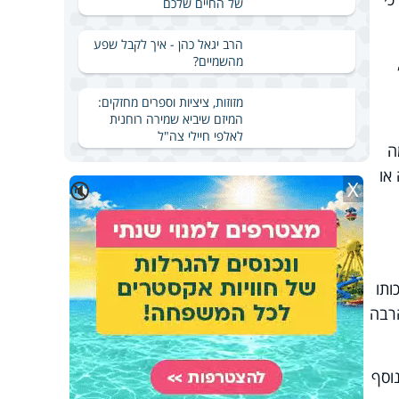
של החיים שלכם
הרב יגאל כהן - איך לקבל שפע
מהשמיים?
מזוזות, ציציות וספרים מחזקים:
המיזם שיביא שמירה רוחנית
לאלפי חיילי צה"ל
ומר, מה
או
X
🔇
ותו
חלב והרבה
נוסף