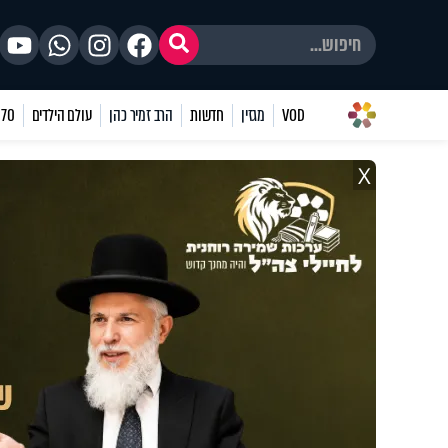
VOD
מגזין
חדשות
הרב זמיר כהן
עולם הילדים
70 שאלות
X