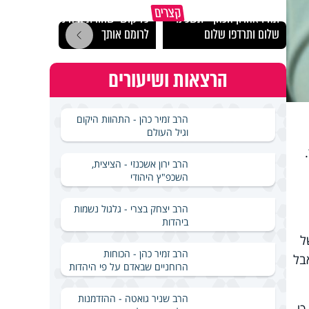
מכילי
קצרים
תהיו אהרון הכהן - תשכינו
כל קושי שחווית היה ניסיון
במבחן
שלום ותרדפו שלום
לרומם אותך
ואלתר
הרצאות ושיעורים
הרב זמיר כהן - התהוות היקום
וגיל העולם
הרב ירון אשכנזי - הציצית,
השכפ"ץ היהודי
הרב יצחק בצרי - גלגול נשמות
ביהדות
ל
הרב זמיר כהן - הכוחות
בל
הרוחניים שבאדם על פי היהדות
הרב שניר גואטה - ההזדמנות
כי