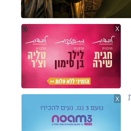
X
🔇
X