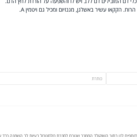
לי דם המובילים דם ללב ויש לו והשפעה על הורדת לחץ הדם.
ח. הקקאו עשיר באשלגן, מגנזיום ומכיל גם ויטמין A.
דוחפים לנו בתוך השוקולד הממכר שגורם לסכרת כולסטרול בעיות לב השמנה כבד ש