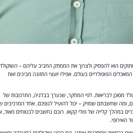
תוקים הוא להפסיק ולצרוך את הממתק החביב עליהם – השוקולד.
המאכלים הפופולריים בעולם. אפילו יועצי התזונה מבינים זאת
ד מסוכן לבריאות. לפי המחקר, שנערך בבלגיה, התרכובות של
הים, ומה שחשבתם שמזיק – יכול להועיל לגופכם. אחד המרכיבים ש
רים במהלך קלייה של פולי קקאו. רובם נחשבים לבטוחים מאוד, א
ד האירופי.
ים בכמויות שמסכנות אותנו. הם הכינו שוקולדים במעבדה ומצאו 