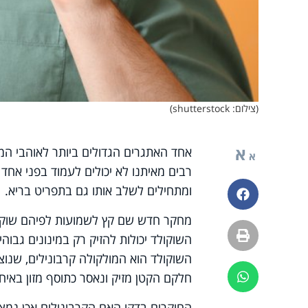
(צילום: shutterstock)
א
אחד האתגרים הגדולים ביותר לאוהבי המ
א
רבים מאיתנו לא יכולים לעמוד בפני אחד 
ומתחילים לשלב אותו גם בתפריט בריא.
פייסבוק
מחקר חדש שם קץ לשמועות לפיהם שוקול
הדפסה
השוקולד יכולות להזיק רק במינונים גבו
השוקולד הוא המולקולה קרבונילים, שנוצ
חלקם הקטן מזיק ונאסר כתוסף מזון באיחו
ווטסאפ
החוקרים בדקו האם הקרבונילים אכן נמצא