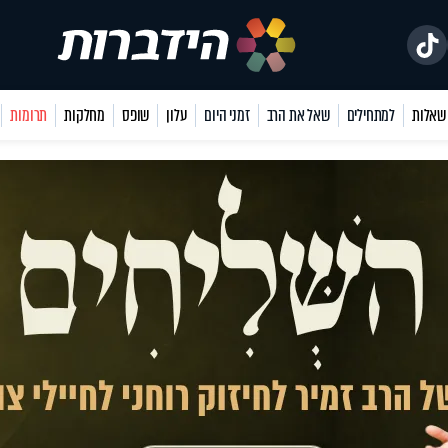
למתחילים
שאל את הרב
זמני היום
עלון
שופס
מחלקות
תרומות