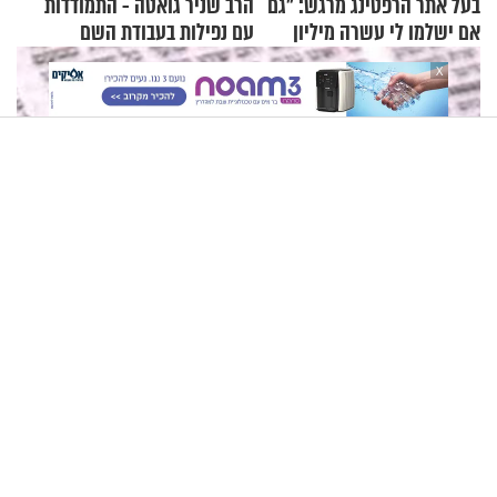
בעל אתר הרפטינג מרגש: "גם
הרב שניר גואטה - התמודדות
אם ישלמו לי עשרה מיליון
עם נפילות בעבודת השם
שקלים - לא אפתח בשבת"
X
מסכת ברכות דף ז - הרב זמיר כהן