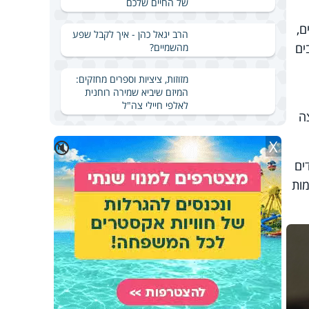
של החיים שלכם
ם,
הרב יגאל כהן - איך לקבל שפע
ים
מהשמיים?
מזוזות, ציציות וספרים מחזקים:
המיזם שיביא שמירה רוחנית
לאלפי חיילי צה"ל
ה
X
🔇
ים
מות