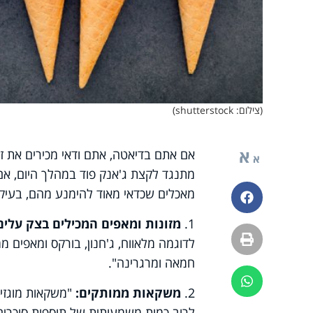
(צילום: shutterstock)
א
אם אתם בדיאטה, אתם ודאי מכירים את זה:
א
מאכלים שכדאי מאוד להימנע מהם, בעיק
פייסבוק
1.
מזונות ומאפים המכילים בצק עלים
הדפסה
לדוגמה מלאווח, ג'חנון, בורקס ומאפים מ
חמאה ומרגרינה".
ווטסאפ
2.
משקאות ממותקים:
"משקאות מוגזי
לרוב כמות משמעותית של תוספות סוכרים 