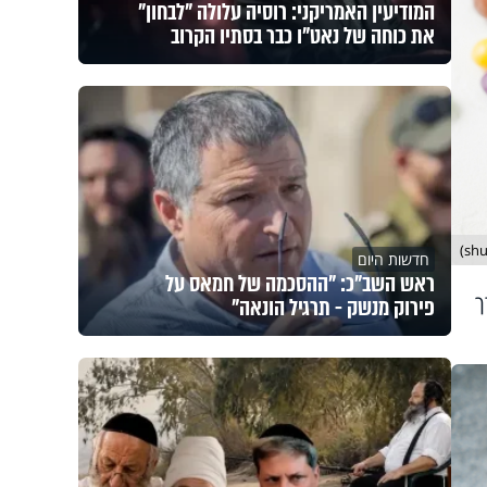
המודיעין האמריקני: רוסיה עלולה "לבחון"
את כוחה של נאט"ו כבר בסתיו הקרוב
חדשות היום
ראש השב"כ: "ההסכמה של חמאס על
ך
פירוק מנשק - תרגיל הונאה"