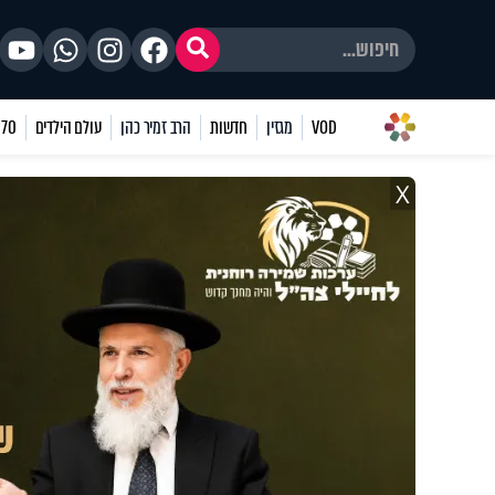
VOD
מגזין
חדשות
הרב זמיר כהן
עולם הילדים
70 שאלות
X