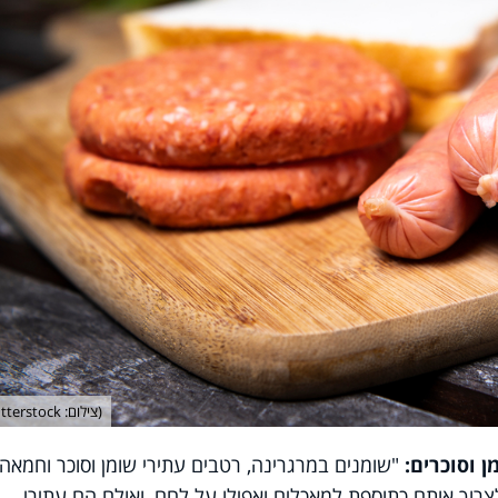
(צילום: shutterstock)
ן וסוכרים:
"שומנים במרגרינה, רטבים עתירי שומן וסוכר וחמאה
רוך אותם כתוספת למאכלים ואפילו על לחם, ואולם הם עתירי