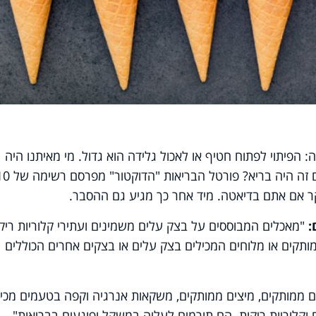
 הפיתוי לפתוח חטיף או לאכול גלידה הוא גדול. מי מאיתנו היה
מתנגד לקצת ג'אנק פוד במהלך היום, אם זה היה בריא? פורטל הבריאות "ה
ר אם אתם בדיאטה. מיד אחר כך מגיע גם ההסבר.
:
"מאכלים המבוססים על בצק עלים משמינים ועתירי קלוריות ריקו
מותקים או מלוחים המכילים בצק עלים או בצקים אחרים הכוללים
ם ממותקים, מיצים ממותקים, משקאות אנרגיה וקפה בטעמים מכיל
וקלוריות ריקות. הם תורמים לעליה במשקל ופוגעים בבריאות".