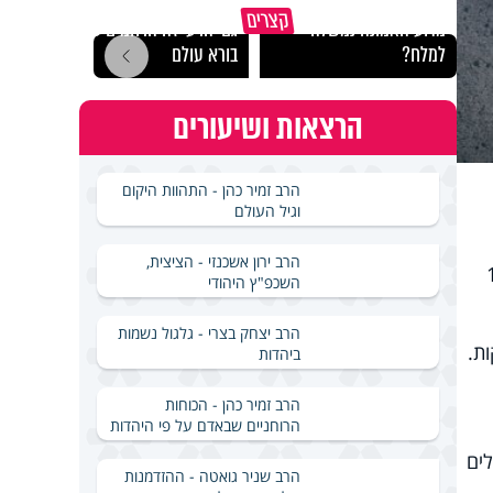
קצרים
מדוע האמונה נמשלה
גם ׳הרע׳ זה הרחמים של
האם מ
למלח?
בורא עולם
בשבת
הרצאות ושיעורים
הרב זמיר כהן - התהוות היקום
וגיל העולם
הרב ירון אשכנזי - הציצית,
דוקטור" מפרסם רשימה של 10
השכפ"ץ היהודי
הרב יצחק בצרי - גלגול נשמות
ת.
ביהדות
הרב זמיר כהן - הכוחות
הרוחניים שבאדם על פי היהדות
ים
הרב שניר גואטה - ההזדמנות