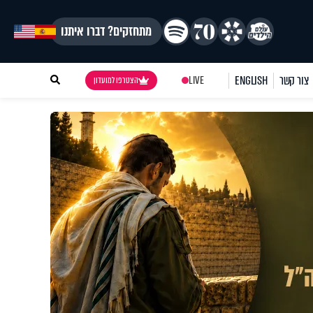
מתחזקים? דברו איתנו
צור קשר
ENGLISH
LIVE
הצטרפו למועדון