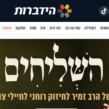
למתחילים
שאל את הרב
זמני היום
עלון
שופס
מחלקות
תרומות