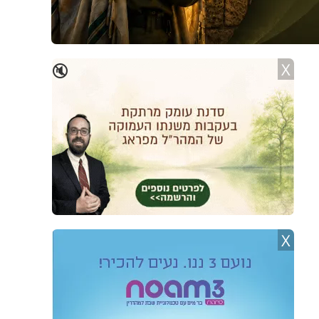
X
🔇
X