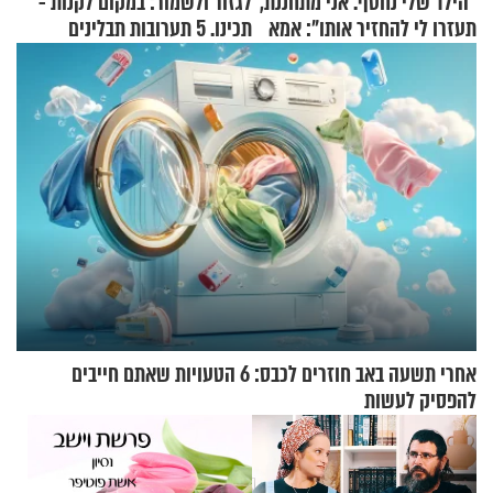
"הילד שלי נחטף. אני מתחננת,
לגזור ולשמור: במקום לקנות -
תעזרו לי להחזיר אותו": אמא
תכינו. 5 תערובות תבלינים
של יובל בן ה-4 בריאיון דומע
שמתאימות להכל
אחרי תשעה באב חוזרים לכבס: 6 הטעויות שאתם חייבים
להפסיק לעשות