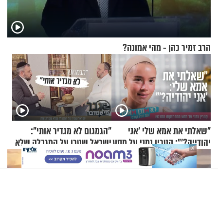
הרב זמיר כהן - מהי אמונה?
"שאלתי את אמא שלי 'אני
"הגמגום לא מגדיר אותי":
יהודייה?'": קטרין נמני על מסע
ישראל שטרן על המגבלה שלא
X
ההתחזקות המרגש
עוצרת אותו