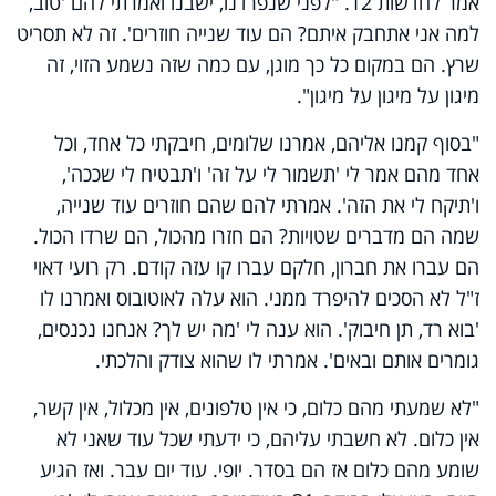
אמר לחדשות 12. "לפני שנפרדנו, ישבנו ואמרתי להם 'טוב,
למה אני אתחבק איתם? הם עוד שנייה חוזרים'. זה לא תסריט
שרץ. הם במקום כל כך מוגן, עם כמה שזה נשמע הזוי, זה
מיגון על מיגון על מיגון".
"בסוף קמנו אליהם, אמרנו שלומים, חיבקתי כל אחד, וכל
אחד מהם אמר לי 'תשמור לי על זה' ו'תבטיח לי שככה',
ו'תיקח לי את הזה'. אמרתי להם שהם חוזרים עוד שנייה,
שמה הם מדברים שטויות? הם חזרו מהכול, הם שרדו הכול.
הם עברו את חברון, חלקם עברו קו עזה קודם. רק רועי דאוי
ז"ל לא הסכים להיפרד ממני. הוא עלה לאוטובוס ואמרנו לו
'בוא רד, תן חיבוק'. הוא ענה לי 'מה יש לך? אנחנו נכנסים,
גומרים אותם ובאים'. אמרתי לו שהוא צודק והלכתי.
"לא שמעתי מהם כלום, כי אין טלפונים, אין מכלול, אין קשר,
אין כלום. לא חשבתי עליהם, כי ידעתי שכל עוד שאני לא
שומע מהם כלום אז הם בסדר. יופי. עוד יום עבר. ואז הגיע