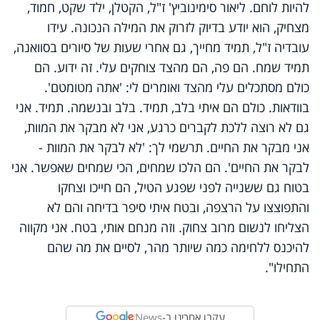
להיות לוחם. ליאור סימינוביץ' ז"ל, הקטלן, ילד שקט, חמוד,
מצחיק, הוא יודע בדיוק לזרוק את המילה הנכונה. עידו
עובדיה ז"ל, תמיד מחייך, גם אחרי שעות של סיורים בסוואנה,
תמיד שמח. הם פה, הם מהצד צוחקים עלי. זה ידוע. הם
כולם מסתכלים עלי מהצד ואומרים לי: 'אתה מטומטם'.
בוודאות. כולם הם איתי בלב, תמיד. בלב ובנשמה. תמיד. אני
גם לא רוצה ללכת לקברים כרגע, אני לא מבקר את המוות,
אני מבקר את החיים. תרשמי לך: 'לא לבקר את המוות -
לבקר את החיים'. הם הלכו שמחים, הכי שמחים שאפשר. אני
בטוח גם ששנייה לפני שפגע הטיל, הם חייכו וצחקו
והתפוצצו על הרצפה, ובטח איתי סיפר בדיחה והם לא
הצליחו לנשום מרוב צחוק. וזה מנחם אותי, בטח. אני מקווה
להיכנס ללחימה כמה שיותר מהר, לסיים את מה שהם
התחילו".
עקבו אחרינו ב-
News