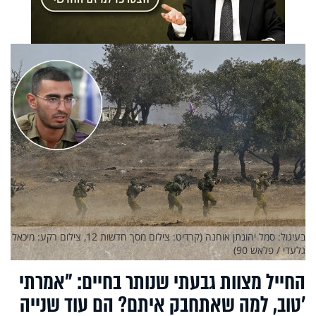
בעיגול: סמל יהונתן אוחנה (קרדיט: צילום מסך חדשות 12, צילום רקע: מיכאל
גלעדי / פלאש 90)
החייל מצוות גבעתי שנותר בחיים: "אמרתי
'טוב, למה שאתחבק איתם? הם עוד שנייה