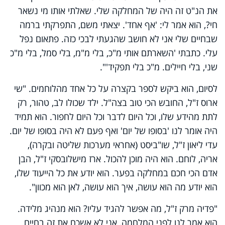
את הנ"ט זה היה של המחלקה שלי. שאלתי אותו מי נשאר
חי?, הוא אמר לי: 'אף אחד'. יצאתי משם, התפרקתי ברמה
שבחיים שלי אני לא חושב שהגעתי לבכי כזה. פתאום נפל
עלי. כתבתי 'השארתם אותי מ"כ, בלי מ"מ, בלי סמל, בלי מ"כ
שני, בלי חיילים. מ"כ בלי תפקיד'".
לסיום, הוא ביקש לספר בקצרה על כל אחד מהלוחמים. "שי
ארוס ז"ל, החובש הכי טוב בצה"ל. ילד שכולו לב, טהור, רק
לתת מהידע שלו, וכל היום לדבר וכל היום לחפור. הוא תמיד
היה אומר לנו 'בסופו של יום' ואף פעם לא היה בסופו של יום.
עדי ליאון ז"ל, שו"ביסט (אחראי מערכות שליטה ובקרה),
אריה, לוחם. הוא היה מוכן להכול. ארז מישלובסקי ז"ל, הבן
אדם הכי חכם במחלקה בפער. הוא יודע את כל הייעוד שלו,
הוא יודע מה הוא עושה, איך הוא עושה, לאן הוא מכוון".
"פדיה מרק ז"ל, מה אפשר להגיד עליו? הוא מנהיג מלידה.
הוא אמר לנו לפני המלחמה, אני לא אשכח את זה בחיים,