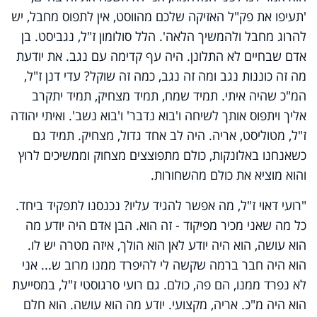
'תעיפו את פק"ל האזיקה שלכם מהווסט, אין לתפוס מחבל, יש
להרוג מחבל ולהמשיך הלאה'. הלל סולומון ז"ל, נגביסט. בן
אדם שבחיים לא התלונן. היה עף קדימה עם נגב. את יודעת
מה זה כוננות נגב ומה זה נגב, כמה זה שוקל? עדי דנן ז"ל,
המ"כ שהיה איתי. תמיד שמח, תמיד מצחיק, תמיד יתקרב
אליך ויתפוס אותך לשיחה ו'בוא נדבר' ו'בוא נשב'. ואיתי יהודה
ז"ל, מטוליסט, אריה. היה לב אחד גדול, מצחיק. תמיד גם
כשאנחנו באלונקות, כולם מתפוצצים מצחוק וממשיכים לרוץ
והוא מוציא את כולם מהשחורות.
"רועי דאוי ז"ל, מה אפשר להגיד עליו? נכנסנו לתפקיד ביחד.
כל מה שאני מכיר מפיקוד - זה הוא. הבן אדם היה יודע מה
הוא עושה, הוא היה יודע לאן הוא הולך, איזה מטרה יש לו.
הוא היה חבר ברמה שקשה לי להיפרד ממנו מרוב ש... אני
לא נפרד ממנו, הם פה, כולם. גם רועי סרגוסטי ז"ל, במסייעת
הוא היה מ"כ. אריה, מקצועי. יודע מה הוא עושה. הוא חלם