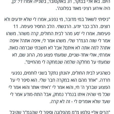
היום. באו אלי בבוקר, 31 באוקטובר, בשנייה אמרו לי: 'כן,
היה אירוע רציני מאוד בפלוגה'.
"ניסיתי לשאול במי מדובר, מי נפגע, אמרו לי שלא יודעים ולא
רוצים. הלב כבר יודע. הרגשתי. הלב החסיר פעימה. 11
פעימות. אמרו לי 'סע מהר לבית החולים, קרה משהו'. משהו
אמר לי שזה הנמ"ר שלי. משהו אמר לי, איפה אתה? איפה
אתה? למה אתה לא איתם? אבל לא חשבתי שברמה כזאת.
אמרתי, אולי אחד-שניים, שמעתי פצוע פה, הרוג שם, לא
שמעתי על מחלקה שלמה שנמחקה לי מהחיים".
כשהגיע לבית החולים, יהונתן נתקל בשני לוחמים, נפגעי
חרדה. "אחד מהם הוא במקרה חבר שלי. הוא סיפר לי על
הפצוע שברוך ה' חי, והוא אמר לי 'ראיתי אותו' והוא אמר לי
שכל מי שהיה איתו בנמ"ר נמחק, אבל התת-מודע אמר לי
שעד שלא אומרים לי - זה לא קרה.
"הרים אליי טלפון מ"מ מהפלוגה וסיפר לי שהנמ"ר שקיבל