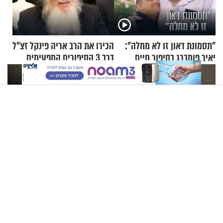
"תסמונת דאון זו לא מחלה":
הכירו את הרב אריה פינקל זצ"ל
יאיר פומברג בסיפור חיים
דרך 3 הסיפורים המפעימים
X
מעורר השראה
האלה
הרב זמיר כהן - מקור סמכותם של חכמי ישראל