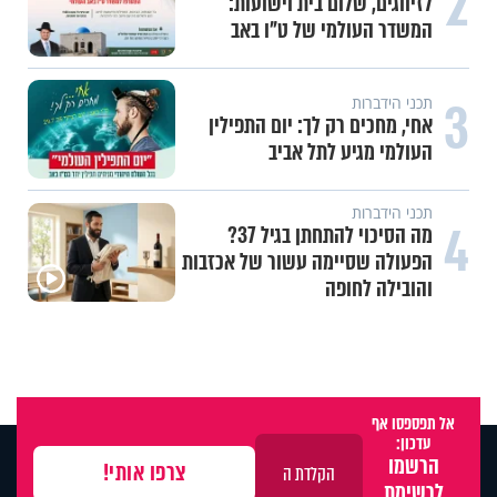
2
לזיווגים, שלום בית וישועות:
המשדר העולמי של ט"ו באב
3
תכני הידברות
אחי, מחכים רק לך: יום התפילין
העולמי מגיע לתל אביב
תכני הידברות
4
מה הסיכוי להתחתן בגיל 37?
הפעולה שסיימה עשור של אכזבות
והובילה לחופה
אל תפספסו אף
עדכון:
הרשמו
לרשימת