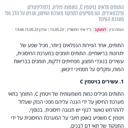
התותים מלאים בויטמין C, בחומצה פולית, בלפוליפנולים
ופלבנואידים. הם מסייעים לתפקוד מערכת החיסון, מגנים על הלב ועל
מערכת העיכול
למעקב
נעמה גרין
כ"ד אייר התשפ"ג
|
15.05.23
|
עודכן
15.05.23 13:44
התותים, אחד הפירות הנפלאים ביותר, מכיל שפע של
יתרונות בריאותיים. התותים תומכים במערכת החיסונית,
עשירים בנוגדי חמצון, מפחיתים דלקות, תומכים בבריאות
המוח, ומקלים על תסמיני דיכאון.
1. עשירים בויטמין
C
התותים מכילים כמות משמעותית של ויטמין
C
, התומך בתאי
מערכת החיסון על ידי הגנה עליהם מפני הנזק שעלול
להתרחש כאשר לגוף יש תגובה חיסונית. בנוסף,
ויטמין
C
משפיע באופן חיובי על המערכת החיסונית על ידי
התפקוד של תאי דם לבנים.