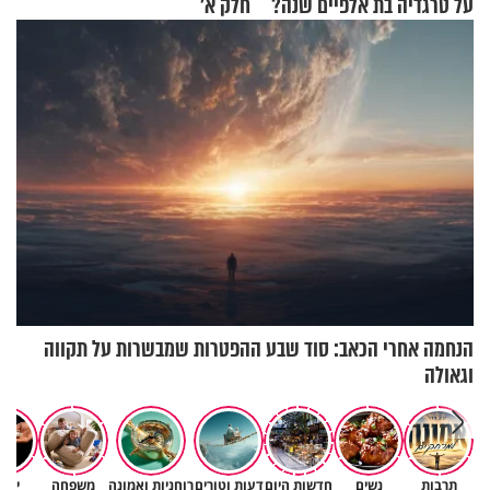
על טרגדיה בת אלפיים שנה?
חלק א’
הנחמה אחרי הכאב: סוד שבע ההפטרות שמבשרות על תקווה
וגאולה
תרבות
נשים
חדשות היום
דעות וטורים
רוחניות ואמונה
משפחה
יהד