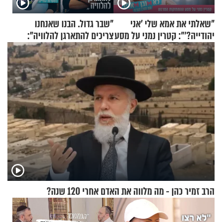
"שאלתי את אמא שלי 'אני
"שבר גדול. הבנו שאנחנו
יהודייה?'": קטרין נמני על מסע
צריכים להתארגן להלוויה":
ההתחזקות המרגש
זוגיות במבחן, הפעם עם מרים
וגד דנינו
הרב זמיר כהן - מה מלווה את האדם אחרי 120 שנה?