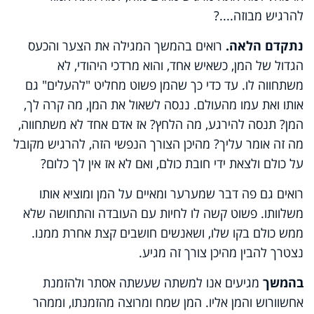
להרגיש מבוזה....?
נתקדם הלאה.
רואים בהמשך המגילה את הצער והכעס
הגדול של המן, כשאיש אחד, והוא מרדכי היהודי, לא
משתחווה לו. עד כדי כך שהמן פשוט מחליט "להעלים" גם
אותו ואת עמו מהעולם. ננסה לשאול את המן, מה קרה לך,
המן? תנסה להירגע, מה הלחץ? אז אדם אחד לא משתחווה,
מה זה אומר עליך? מהיכן הצורך הנפשי הזה, להרגיש מקובל
על כולם ולצאת ידי חובת כולם, ואם לא אז אין לך כלום?
רואים גם פה דבר שמערער ומאיים על המן ומוציא אותו
משלוותו. פשוט קשה לו לחיות עם העובדה והתחושה שלא
ממש כולם בקו שלו, ושאנשים חושבים קצת אחרת ממנו.
נצטרך להבין מהיכן צורך זה מגיע.
בהמשך
מגיעים אנו למשתה שעשתה אסתר ולהזמנת
אחשוורוש והמן אליו. המן שמח ומרוצה מהזמנתו, וממהר