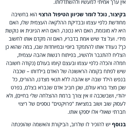
אין ערך אמיתי למעשיו ולהשתדלותו.
בקיצור, נוכל לומר שכיוון הטיפול הרצוי
הוא בחשיבה
מחודשת כלפי עצמו ובבדיקת ההלקאה העצמית שלו, האם
היא לא מוגזמת, האם היא נכונה, האם היא הגיונית או נוקשת
מידי. ועל צד שיש אמת בדבריו, האם זה מקדם אותו לחשוב
כך? נעודד אותו להתמקד ביופי ובמיוחדות שבו, במה שהוא כן
הצליח להתגבר ולהשיג, בפיתוח רגשות אהבה עצמית,
חמלה והכלה כלפי עצמו ובעצם קיומו בעולם (נקודה חשובה
שיש לפתח בקומה הראשונה של האדם בילדותו – שכבה
בנפש הילד שבה יש אהבה ללא תנאי מצדנו, ההורים, כל
שכן מצד בורא עולם, שכן חביב אדם שנברא בצלם, בפרט
יהודי, ושבשכבה זו אין צורך ברמת ההצלחה שלי בחיים), ולא
לעסוק שוב ושוב במציאת "פרויקטים" נוספים של ריצוי
חברתי שאולי אלו יספקו אותו.
בנוסף
יש להזכיר לו שלרוב, הביקורת והאשמה שהופנתה