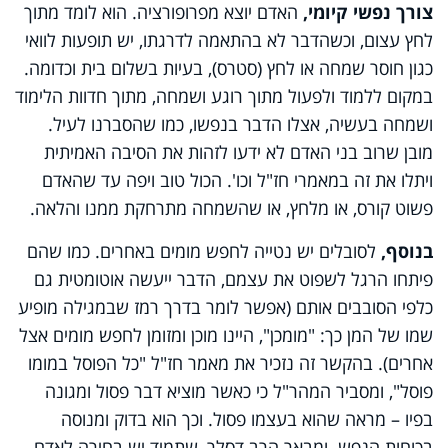
צורך נפשי קיומי,
האדם יוצא מפרופורציה. הוא לומד מתוך
לחץ עצום, וכשהדבר לא בהתאמה לדרגתו, יש תופעות לוואי
כגון חוסר שמחה או לחץ (סטרס), בעיות בשלום בית וכדומה.
במקום ללמוד ולפעול מתוך רוגע ושמחה, מתוך חדוות הלימוד
ושמחה בעשיה, אצלו הדבר בנפשו, כמו שהסברנו לעיל.
מובן שרוב בני האדם לא ידעו לזהות את הסיבה האמיתית
ויתלו את זה במאמרי חז"ל וכו'. הכול טוב ויפה עד שהאדם
פשוט קורס, או מלחץ, או שהשמחה מתרחקת ממנו והלאה.
בנוסף,
לסובלים יש נטייה לחפש מומים באחרים. כמו שהם
פיתחו הרגל לשפוט את עצמם, הדבר ייעשה אוטומטית גם
כלפי הסובבים אותם (אפשר לומר בדרך רמז שבמגילה מופיע
שמו של המן כך: "מומכן", היינו מוכן ומזומן לחפש מומים אצל
אחרים). בהקשר זה נזכיר את מאמר חז"ל "כל הפוסל במומו
פוסל", ומסביר המהר"ל כי כאשר מוציא דבר פסול ומגונה
בפיו – מראה שהוא בעצמו פסול. וכך הוא בדוק ומנוסה
בכוחות הנפש. ומבאר הרב דסלר, שתמיד יש בחירה לאדם,