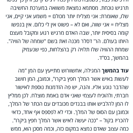
תרגיש נוכחת. מסתמא נמצאת משוואה במערכת החשיבה
שלו, שאומרת: אני מצליח יותר מכולם = משמע אני קיים, אני
מצליח = אני שווה, ואם לא – פשוט אין לי כלום. אין בנפשו
קומה בסיסית יותר, שבה האדם מרגיש רגוע ומקובל מעצם
היותו בעולם. הר' דסלר מכנה זאת בשם "שמחה של הוויה".
שמחת ההוויה שלו תלויה רק בהצלחות, כפי שנעמיק
בהמשך, בס"ד.
עוד בהמשך
המגילה, אחשוורוש מתייעץ עם המן "מה
לעשות באיש אשר המלך חפץ ביקרו", וכמובן, המן חושב
שהדבר נוגע אליו. והנה, יש פה הזדמנות נוספת לאישור
חברתי, ולהוכיח לעצמי שאני אדם באמת מוצלח. לכן ממליץ
לו המן להלביש אותו בבגדים מכובדים עם הכתר של המלך,
וכמובן עם הסוס של המלך. וכדי לא לפספס אף אחד, כדאי
להכריז בקול – "ככה יעשה לאיש אשר המלך חפץ ביקרו".
כמה עצוב שאדם נמצא במקום כזה, וכמה מסכן הוא, ממש