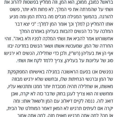
בראש? כמובן, ממוכן, הוא המן, וזה ממליץ בפשטות להרוג את
ושתי על שהמרתה את פי המלך. לא פחות ולא יותר, פשוט
להורגה. בהמשך המגילה מגלים מה בהלת המן ומה מניע
אותו להמליץ כן למלך וכך אומר המן למלך: "כי יצא דבר
המלכה על כל הנשים להבזות בעליהן באמרם המלך
אחשוורוש אמר להביא את ושתי המלכה לפניו ולא באה". זוהי
החרדה של המן, שמעכשיו אשתו ושאר הנשים במדינה יבזו
אף הן את בעליהן (רש"י), ולכן כדי שחלילה, הנשים לא ירגישו
סוג של עליונות על בעליהן, צריך ללמד לקח את ושתי.
נפגשים אנו בפעם הראשונה במגילה באישיותו המפוקפקת
של המן וברגשי הנחיתות שלו, ובחשש שלא ירגיש מבוזה
מאשתו, או שחלילה תהיה מכובדת יותר ממנו ותתנשא עליו,
ומחשש זה הוא צריך לעגן בחוק שדבר כזה לא יקרה, ואכן
דואג לזה. ננסה לקיים דיאלוג עם המן ולשאול אותו: ומה
יקרה אם לעיתים תרגיש לא המאן דאמר המוחלט של הבית,
אז מה? למה אתה מרגיש מאוים מזה, למה אתה אמור