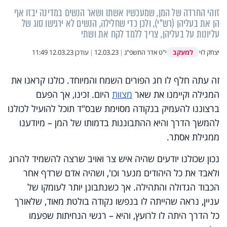
זוהי החרדה של המן, שמעכשיו אשתו ושאר הנשים במדינה יבזו אף
הן את בעליהן (רש"י), ולכן כדי שחלילה, הנשים לא ירגישו סוג של
עליונות על בעליהן, צריך ללמד לקח את ושתי
למעקב
יצחק לוי
י"ט אדר התשפ"ג
|
12.03.23
|
עודכן
12.03.23 11:49
זה עתה חלף לו חג הפורים השמח והמיוחד. כולנו קראנו את
המגילה וקיימנו את שאר
מצוות
היום. זכינו, אך הפעם
ברצוננו להעמיק בנקודה מסוימת שבס"ד תוכל להועיל לכולנו
להמשך הדרך והיא ההתבוננות בדמותו של המן – מיודענו
ממגילת אסתר.
נכון שכולנו יודעים שהיה איש צר ואויב שרצה להשמיד להרוג
ולאבד את כל היהודים מנער וכו', ושהיה אדם שרדף אחר
הכבוד הגדולה והתהילה. אך כשנתבונן יותר לעומקו של
עניין, נראה שהייתה לו בנפשו נקודה בולטת מאוד, שלאורך
כל הדרך היתה לו לרועץ, והיא – רגשי הנחיתות שפעמו