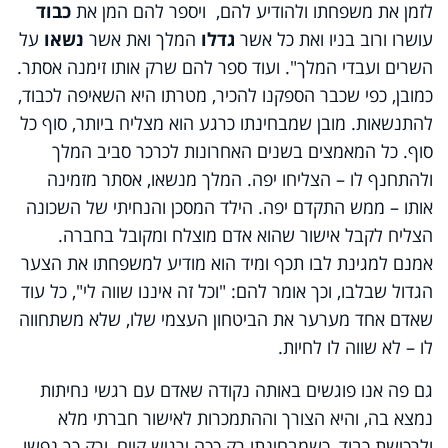
לזמן את משפחתו ולהודיע להם, ויספר להם המן את
כבוד
עושרו ורוב בניו ואת כל אשר
גדלו
המלך ואת אשר
נשאו
על
השרים ועבדי המלך". ועוד ספר להם שרק אותו זימנה אסתר.
כמובן, כפי שכבר הספקנו להכיר, מטרתו היא השאיפה לכבוד,
להתנשאות. מובן שמבחינתו כרגע הוא מצליח ביותר, סוף כל
סוף. כל המאמצים בשנים האחרונות לכרכר סביב המלך
ולהתחנף לו – הצליחו יפה. המלך מנשאו, אסתר מזמינה
אותו – ממש התקדם יפה. הילד המסכן והנחיתי של השכונה
הצליח לקבל אישור שהוא אדם מוצלח ומקובל בחברה.
אמנם למגינת לבו תכף ומיד הוא מודיע למשפחתו את הצער
הגדול שבלבו, וכך אומר להם: "וכל זה איננו שווה לי", כל עוד
שאדם אחד מערער את הביטחון העצמי שלו, שלא משתחווה
לו – לא שווה לו לחיות.
גם פה אנו פוגשים באותה נקודה שאדם עם רגשי נחיתות
נמצא בה, והיא הצורך וההתמכרות לאישור חברתי מלא
ולרכישת כבוד, כשמבחינתו רק ככה ירגיש קיים, ורק כך נפשו