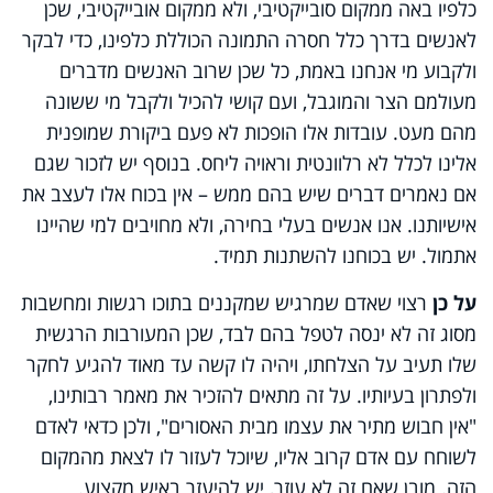
כלפיו באה ממקום סובייקטיבי, ולא ממקום אובייקטיבי, שכן
לאנשים בדרך כלל חסרה התמונה הכוללת כלפינו, כדי לבקר
ולקבוע מי אנחנו באמת, כל שכן שרוב האנשים מדברים
מעולמם הצר והמוגבל, ועם קושי להכיל ולקבל מי ששונה
מהם מעט. עובדות אלו הופכות לא פעם ביקורת שמופנית
אלינו לכלל לא רלוונטית וראויה ליחס. בנוסף יש לזכור שגם
אם נאמרים דברים שיש בהם ממש – אין בכוח אלו לעצב את
אישיותנו. אנו אנשים בעלי בחירה, ולא מחויבים למי שהיינו
אתמול. יש בכוחנו להשתנות תמיד.
על כן
רצוי שאדם שמרגיש שמקננים בתוכו רגשות ומחשבות
מסוג זה לא ינסה לטפל בהם לבד, שכן המעורבות הרגשית
שלו תעיב על הצלחתו, ויהיה לו קשה עד מאוד להגיע לחקר
ולפתרון בעיותיו. על זה מתאים להזכיר את מאמר רבותינו,
"אין חבוש מתיר את עצמו מבית האסורים", ולכן כדאי לאדם
לשוחח עם אדם קרוב אליו, שיוכל לעזור לו לצאת מהמקום
הזה. מובן שאם זה לא עוזר, יש להיעזר באיש מקצוע.