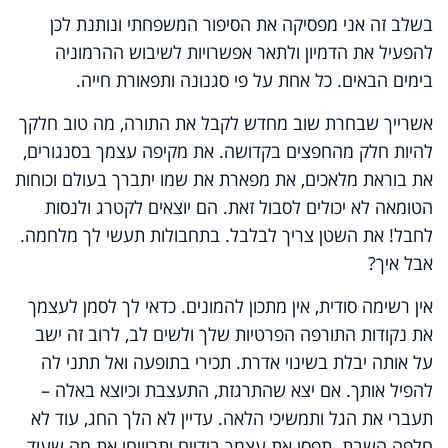
בשלב זה אני מפסיקה את הסיפור המשפחתי ונותנת לכן
להפעיל את הדמיון ולתאר אפשרויות לשיבוש ההרמוניה
בימים הבאים. כל אחת על פי סגנונה ותפאורת חייה.
אשרייך שבחרת שוב מחדש לקבל את התורה, מה טוב חלקך
להיות חלק מהחפצים בקדושה. את מקיפה עצמך בסנגורים,
את בוראת מלאכים, את מפארת את שמו יתברך בעולם וכוחות
הטומאה לא יכולים לסבול זאת. הם יוצאים לקטרג ולנסות
לחבל! את השטן צריך לבלבל. בתחבולות תעשי לך מלחמה.
אבל איך?
אין רשימה סודית, אין מתכון להמונים. כדאי לך לסמן לעצמך
את נקודות התורפה הפרטיות שלך ולשים לב, לרוב זה ישב
על אותה יבלת בשינוי אדרת. תכירי בתופעה ואל תתני לה
להפיל אותך. אם יצא שהתרגזת, התעצבת וכיוצא באלה –
תעברי את הגל ותמשיכי הלאה. עדיין לא הלך החג, עוד לא
חלפה השבת. תפסי את עצמך בידיים ותרוויחי את מה שעוד