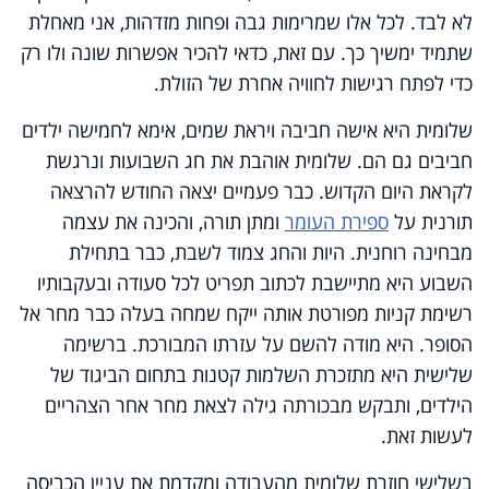
לא לבד. לכל אלו שמרימות גבה ופחות מזדהות, אני מאחלת
שתמיד ימשיך כך. עם זאת, כדאי להכיר אפשרות שונה ולו רק
כדי לפתח רגישות לחוויה אחרת של הזולת.
שלומית היא אישה חביבה ויראת שמים, אימא לחמישה ילדים
חביבים גם הם. שלומית אוהבת את חג השבועות ונרגשת
לקראת היום הקדוש. כבר פעמיים יצאה החודש להרצאה
תורנית על
ספירת העומר
ומתן תורה, והכינה את עצמה
מבחינה רוחנית. היות והחג צמוד לשבת, כבר בתחילת
השבוע היא מתיישבת לכתוב תפריט לכל סעודה ובעקבותיו
רשימת קניות מפורטת אותה ייקח שמחה בעלה כבר מחר אל
הסופר. היא מודה להשם על עזרתו המבורכת. ברשימה
שלישית היא מתזכרת השלמות קטנות בתחום הביגוד של
הילדים, ותבקש מבכורתה גילה לצאת מחר אחר הצהריים
לעשות זאת.
בשלישי חוזרת שלומית מהעבודה ומקדמת את עניין הכביסה