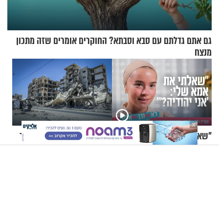
גם אתם גדלתם עם סבא וסבתא? החוקרים אומרים שזה מתכון
מנצח
X
"שאלתי את אמא שלי 'אני
דיווח: צה"ל בונה מחסום עפר
יהודייה?'": קטרין נמני על מסע
עצום שיחצה את רצועת עזה
ההתחזקות המרגש
לשניים