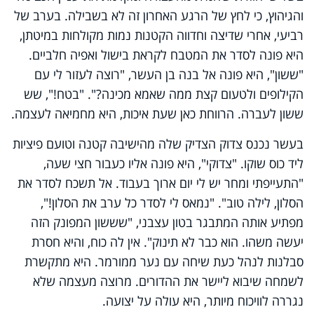
והגיהוץ, כי לחץ של הרגע האחרון זה לא בשבילה. בערב של
רביעי, אחרי שדיצה וחדווה הקטנות נמות מקולחות במיטתן,
היא פונה לסדר את המטבח לקראת בישול ואפיה חלביים.
"ששון", היא פונה אל בנה בן העשר, "רוצה לעזור לי עם
הקילופים ולטעום קצת ממה שאמא מכינה?". "בטח!", שש
ששון לעברה. הרווחת כאן שעת איכות, היא מחמיאה לעצמה.
בעשר נכנס צדוק הצדיק שלה מהישיבה קטנה וטועם פיציות
ליד כוס שוקו. "צדוקי", היא פונה אליו כעבור חצי שעה,
"התעייפתי ומחר יש לי יום ארוך בעבוד. אל תשכח לסדר את
הסלון, לילה טוב". "נמאס לי לסדר כל ערב את הסלון!",
מפתיע אותה המתבגר בטון עצבני, "שששון המפונק הזה
יעשה משהו. הוא כבר לא תינוק". אין לה כוח, והיא חסרת
סבלנות לנהל כעת שיחה עם נער ממורמר. היא מתקשרת
לשמחה שיבוא ליישר את ההדורים. מרוצה מעצמה שלא
נגררה לוויכוח מיותר, היא עולה על יצועה.