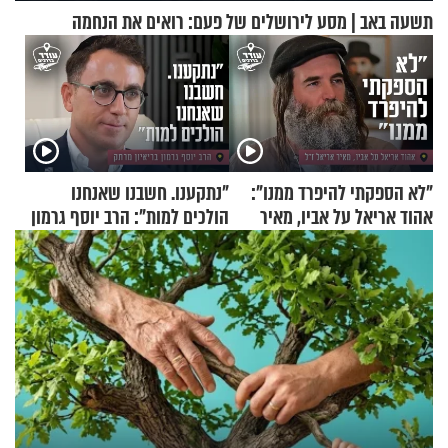
תשעה באב | מסע לירושלים של פעם: רואים את הנחמה
"לא הספקתי להיפרד ממנו":
"נתקענו. חשבנו שאנחנו
אהוד אריאל על אביו, מאיר
הולכים למות": הרב יוסף גרמון
אריאל ז"ל
בריאיון מרתק