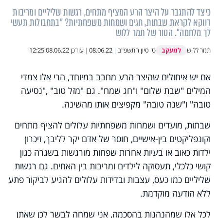
כיצד להתגבר על היצר הרע המציף מתחים, רגשות שליליים ומריבות
דווקא לקראת שבתות, חגים ושמחות משפחתיות? "בתחבולות תעשי
לך מלחמה". הטור של תמר ללוש
למעקב
תמר ללוש
ט' סיון התשפ"ב
|
08.06.22
|
עודכן
08.06.22 12:25
אם יש איחולים שהיצר הרע מחבב במיוחד, הרי אלו צמדי
המילים "שבת שלום" ו"חג שמח". גם "מזל טוב" ,"נסיעה
טובה" ו"שנה טובה" מקפיצים אותו מהשינה.
שבתות, מועדים ושמחות משפחתיות עלולים להציף מתחים
וקונפליקטים בין-אישיים, חוסר של אדם יקר לליבך, זיכרון
ילדות כאוב או בעיות אחרות שפחות מורגשות בשגרה כגון
קושי כלכלי, תעסוקה לילדים ומריבות בין האחים. גם רגשות
שליליים כמו כעס, עצבות ובדידות עלולים להגיע לביקור פתע
ללא הודעה מוקדמת.
לכל אלו שמהנהנות בהסכמה, אני שמחה לבשר לכן שאתן