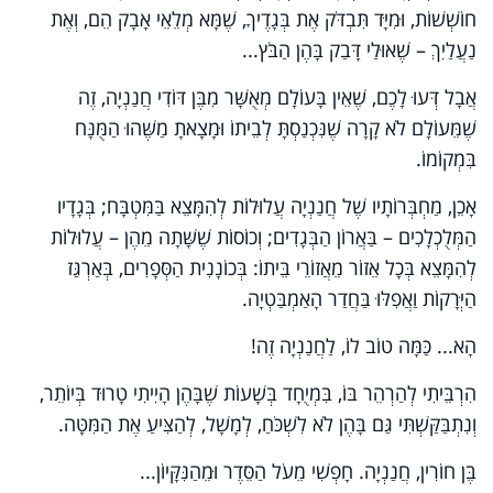
חוֹשְׁשׁוֹת, וּמִיָּד תִּבְדֹּק אֶת בְּגָדֶיךָ, שֶׁמָּא מְלֵאֵי אָבָק הֵם, וְאֶת
נַעֲלַיִךְ – שֶׁאוּלַי דָּבַק בָּהֶן הַבֹּץ...
אֲבָל דְּעוּ לָכֶם, שֶׁאֵין בָּעוֹלָם מְאֻשָּׁר מִבֶּן דּוֹדִי חֲנַנְיָה, זֶה
שֶׁמֵּעוֹלָם לֹא קָרָה שֶׁנִּכְנַסְתָּ לְבֵיתוֹ וּמָצָאתָ מַשֶּׁהוּ הַמֻּנָּח
בִּמְקוֹמוֹ.
אָכֵן, מַחְבְּרוֹתָיו שֶׁל חֲנַנְיָה עֲלוּלוֹת לְהִמָּצֵא בַּמִּטְבָּח; בְּגָדָיו
הַמְּלֻכְלָכִים – בַּאֲרוֹן הַבְּגָדִים; וְכוֹסוֹת שֶׁשָּׁתָה מֵהֶן – עֲלוּלוֹת
לְהִמָּצֵא בְּכָל אֵזוֹר מֵאֲזוֹרֵי בֵּיתוֹ: בְּכוֹנָנִית הַסְּפָרִים, בְּאַרְגַּז
הַיְּרָקוֹת וַאֲפִלּוּ בַּחֲדַר הָאַמְבַּטְיָה.
הָא... כַּמָּה טוֹב לוֹ, לַחֲנַנְיָה זֶה!
הִרְבֵּיתִי לְהַרְהֵר בּוֹ, בִּמְיֻחָד בְּשָׁעוֹת שֶׁבָּהֶן הָיִיתִי טָרוּד בְּיוֹתֵר,
וְנִתְבַּקַּשְׁתִּי גַּם בָּהֶן לֹא לִשְׁכֹּחַ, לְמָשָׁל, לְהַצִּיעַ אֶת הַמִּטָּה.
בֶּן חוֹרִין, חֲנַנְיָה. חָפְשִׁי מֵעֹל הַסֵּדֶר וּמֵהַנִּקָּיוֹן...