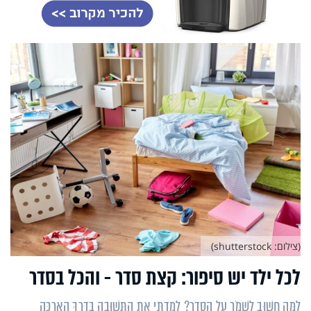
(צילום: shutterstock)
לכל ילד יש סיפור: קצת סדר - והכל בסדר
לָמָּה חָשׁוּב לִשְׁמֹר עַל הַסֵּדֶר? לָמַדְתִּי אֶת הַתְּשׁוּבָה בַּדֶּרֶךְ הָאֲרֻכָּה