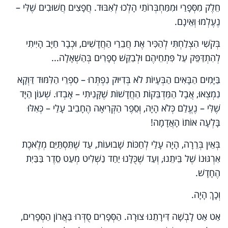
חֵלֶק מִסְּפָרַי וּמִמַּחְבְּרוֹתַי הָלְכוּ לְאִבּוּד. חֲפָצִים חֲשׁוּבִים שֶׁלִּי –
נֶעֶלְמוּ וְאֵינָם.
בְּקֹשִׁי הִצְלַחְתִּי לְהַכִּיר אֶת חֲבֵרַי הַחֲדָשִׁים, וּכְבָר חַיָּב הָיִיתִי
לְהִתְדַּפֵּק עַל פִּתְחֵיהֶם וּלְבַקֵּשׁ סְפָרִים בְּהַשְׁאָלָה...
בַּיָּמִים הַבָּאִים הַבְּעָיוֹת לֹא בְּדִיּוּק נִפְתְּרוּ – סִפְרֵי הַלִּמּוּד דַּוְקָא
נִמְצְאוּ, אֲבָל הַמַּדְבֵּקוֹת הַחֲדָשׁוֹת שֶׁקָּנִיתִי – אָבְדוּ. שְׁעוֹן הַיָּד
שֶׁלִּי – נֶעֱלַם כְּלֹא הָיָה, וְסֵפֶר הַקְּרִיאָה הֶחָבִיב עָלַי – כְּאִלּוּ
בָּלְעָה אוֹתוֹ הָאֲדָמָה!
בְּאֵין בְּרֵרָה, הָיָה עָלַי לְחַכּוֹת שָׁבוּעוֹת, עַד שֶׁתִּסְתַּיֵּם מְלֶאכֶת
אִרְגּוּנוֹ שֶׁל בֵּיתֵנוּ, וְעַד שֶׁכֻּלָּנוּ יַחַד נַשְׁלִיט מְעַט סֵדֶר בַּבַּיִת
הֶחָדָשׁ.
וְכָךְ הָיָה.
אַט אַט לָבְשָׁה דִּירָתֵנוּ צוּרָה. הַסְּפָרִים סֻדְּרוּ בַּאֲרוֹן הַסְּפָרִים,