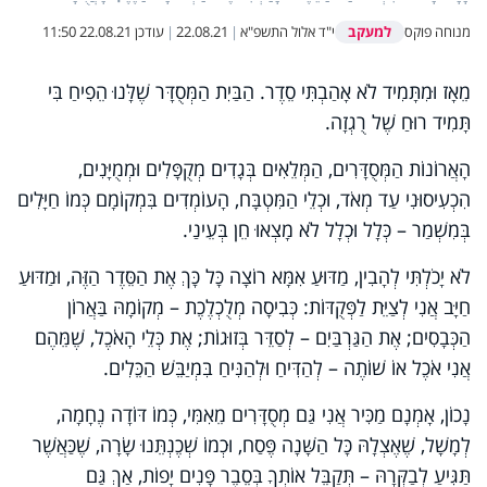
למעקב
מנוחה פוקס
י"ד אלול התשפ"א
|
22.08.21
|
עודכן
22.08.21 11:50
מֵאָז וּמִתָּמִיד לֹא אָהַבְתִּי סֵדֶר. הַבַּיִת הַמְּסֻדָּר שֶׁלָּנוּ הֵפִיחַ בִּי
תָּמִיד רוּחַ שֶׁל רֻגְזָה.
הָאֲרוֹנוֹת הַמְּסֻדָּרִים, הַמְּלֵאִים בְּגָדִים מְקֻפָּלִים וּמְמֻיָּנִים,
הִכְעִיסוּנִי עַד מְאֹד, וּכְלֵי הַמִּטְבָּח, הָעוֹמְדִים בִּמְקוֹמָם כְּמוֹ חַיָּלִים
בְּמִשְׁמַר – כְּלָל וּכְלָל לֹא מָצְאוּ חֵן בְּעֵינַי.
לֹא יָכֹלְתִּי לְהָבִין, מַדּוּעַ אִמָּא רוֹצָה כָּל כָּךְ אֶת הַסֵּדֶר הַזֶּה, וּמַדּוּעַ
חַיָּב אֲנִי לְצַיֵּת לַפְּקֻדּוֹת: כְּבִיסָה מְלֻכְלֶכֶת – מְקוֹמָהּ בַּאֲרוֹן
הַכְּבָסִים; אֶת הַגַּרְבַּיִם – לְסַדֵּר בְּזוּגוֹת; אֶת כְּלֵי הָאֹכֶל, שֶׁמֵּהֶם
אֲנִי אֹכֶל אוֹ שׁוֹתֶה – לְהַדִּיחַ וּלְהַנִּיחַ בִּמְיַבֵּשׁ הַכֵּלִים.
נָכוֹן, אָמְנָם מַכִּיר אֲנִי גַּם מְסֻדָּרִים מֵאִמִּי, כְּמוֹ דּוֹדָה נֶחָמָה,
לְמָשָׁל, שֶׁאֶצְלָהּ כָּל הַשָּׁנָה פֶּסַח, וּכְמוֹ שְׁכֶנְתֵּנוּ שָׂרָה, שֶׁכַּאֲשֶׁר
תַּגִּיעַ לְבַקְּרָהּ – תְּקַבֵּל אוֹתְךָ בְּסֵבֶר פָּנִים יָפוֹת, אַךְ גַּם