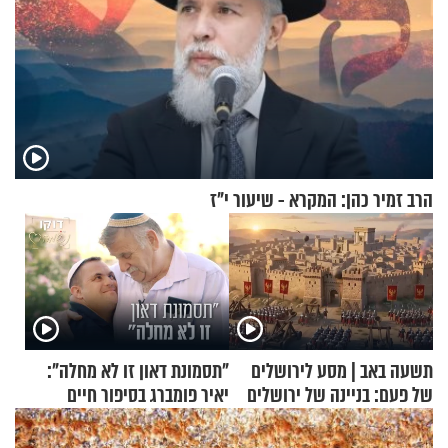
הרב זמיר כהן: המקרא - שיעור י"ז
תשעה באב | מסע לירושלים
"תסמונת דאון זו לא מחלה":
של פעם: בניינה של ירושלים
יאיר פומברג בסיפור חיים
מעורר השראה