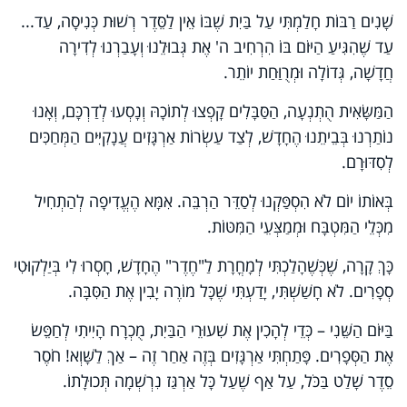
שָׁנִים רַבּוֹת חָלַמְתִּי עַל בַּיִת שֶׁבּוֹ אֵין לַסֵּדֶר רְשׁוּת כְּנִיסָה, עַד...
עַד שֶׁהִגִּיעַ הַיּוֹם בּוֹ הִרְחִיב ה' אֶת גְּבוּלֵנוּ וְעָבַרְנוּ לְדִירָה
חֲדָשָׁה, גְּדוֹלָה וּמְרֻוַּחַת יוֹתֵר.
הַמַּשָּׂאִית הֻתְנְעָה, הַסַּבָּלִים קָפְצוּ לְתוֹכָהּ וְנָסְעוּ לְדַרְכָּם, וְאָנוּ
נוֹתַרְנוּ בְּבֵיתֵנוּ הֶחָדָשׁ, לְצַד עַשְׂרוֹת אַרְגָּזִים עֲנָקִיִּים הַמְּחַכִּים
לְסִדּוּרָם.
בְּאוֹתוֹ יוֹם לֹא הִסְפַּקְנוּ לְסַדֵּר הַרְבֵּה. אִמָּא הֶעֱדִיפָה לְהַתְחִיל
מִכְּלֵי הַמִּטְבָּח וּמְמַצְּעֵי הַמִּטּוֹת.
כָּךְ קָרָה, שֶׁכְּשֶׁהָלַכְתִּי לְמָחֳרָת לַ"חֶדֶר" הֶחָדָשׁ, חָסְרוּ לִי בְּיַלְקוּטִי
סְפָרִים. לֹא חָשַׁשְׁתִּי, יָדַעְתִּי שֶׁכָּל מוֹרֶה יָבִין אֶת הַסִּבָּה.
בַּיּוֹם הַשֵּׁנִי – כְּדֵי לְהָכִין אֶת שִׁעוּרֵי הַבַּיִת, מֻכְרָח הָיִיתִי לְחַפֵּשׂ
אֶת הַסְּפָרִים. פָּתַחְתִּי אַרְגָּזִים בְּזֶה אַחַר זֶה – אַךְ לַשָּׁוְא! חֹסֶר
סֵדֶר שָׁלַט בַּכֹּל, עַל אַף שֶׁעַל כָּל אַרְגַּז נִרְשְׁמָה תְּכוּלָתוֹ.