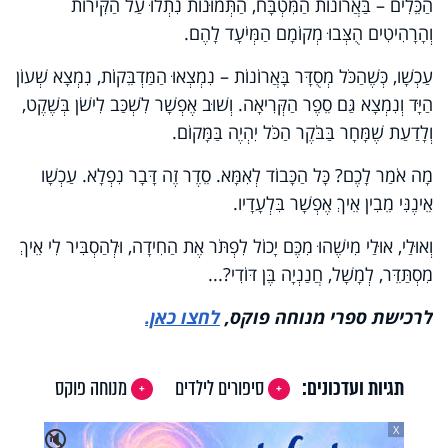
הַכֵּלִים – בַּאֲרוֹנוֹת הַמִּטְבָּח, הַתְּמוּנוֹת נִתְלוּ עַל הַקִּירוֹת
וְהָרָהִיטִים הֻצְּבוּ מְקוֹמָם הַמְּיֹעָד לָהֶם.
עַכְשָׁו, כְּשֶׁהַכֹּל מְסֻדָּר בָּאֲרוֹנוֹת – נִמְצְאוּ הַמַּדְבֵּקוֹת, נִמְצָא שְׁעוֹן
הַיָּד וְנִמְצָא גַּם סֵפֶר הַקְּרִיאָה. וְשׁוּב אֶפְשָׁר לִשְׁכַּב לִישֹׁן בְּשֶׁקֶט,
וְלָדַעַת שֶׁמָּחָר בַּבֹּקֶר הַכֹּל יִהְיֶה בַּמָּקוֹם.
מָה אֹמַר לָכֶם? כָּל הַכָּבוֹד לְאִמָּא. סֵדֶר זֶה דָּבָר נִפְלָא. עַכְשָׁו
אֵינֶנִּי מֵבִין אֵיךְ אֶפְשָׁר בִּלְעָדָיו.
וְאוּלַי, אוּלַי מִישֶׁהוּ מִכֶּם יָכוֹל לִפְתֹּר אֶת הַחִידָה, וּלְהַסְבִּיר לִי אֵיךְ
מִסְתַּדֵּר, לְמָשָׁל, חֲנַנְיָה בֶּן דּוֹדִי?...
לרכישת ספרי מנוחה פוקס,
לחצו כאן.
תגיות ועדכונים:
סיפורים לילדים
מנוחה פוקס
X
🔇