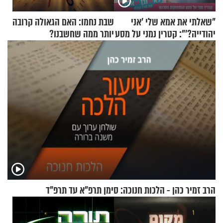
"שאלתי את אמא שלי 'אני
שבת נחמו: האם הגאולה קרובה
יהודייה?'": קטרין נמני על מסע
יותר ממה שחשבנו?
ההתחזקות המרגש
הרב זמיר כהן - הלכות חנוכה: סימן תרפ"א עד תרפ"ד