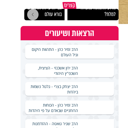
קצרים
מדוע האמונה נמשלה
גם ׳הרע׳ זה הרחמים של
האם מ
למלח?
בורא עולם
בשבת
הרצאות ושיעורים
הרב זמיר כהן - התהוות היקום
וגיל העולם
הרב ירון אשכנזי - הציצית,
השכפ"ץ היהודי
הרב יצחק בצרי - גלגול נשמות
ביהדות
הרב זמיר כהן - הכוחות
הרוחניים שבאדם על פי היהדות
הרב שניר גואטה - ההזדמנות