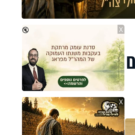
X
🔇
X