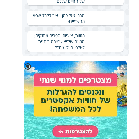
של החיים שלכם
הרב יגאל כהן - איך לקבל שפע
מהשמיים?
מזוזות, ציציות וספרים מחזקים:
המיזם שיביא שמירה רוחנית
לאלפי חיילי צה"ל
X
🔇