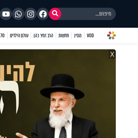
VOD
מגזין
חדשות
הרב זמיר כהן
עולם הילדים
70 שאלות
X