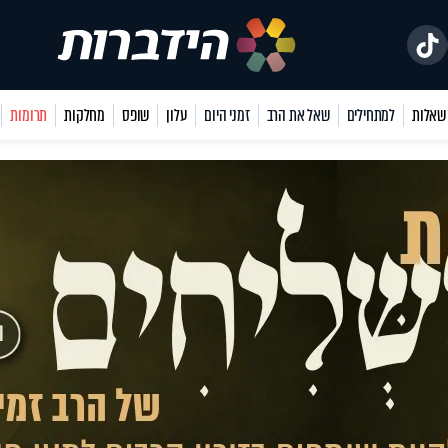
למתחילים
שאל את הרב
זמני היום
עלון
שופס
מחלקות
תרומות