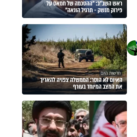
ראש השב"כ: "ההסכמה של חמאס על
פירוק מנשק - תרגיל הונאה"
חדשות היום
האיום לא הוסר: הממשלה צפויה להאריך
את המצב המיוחד בעורף