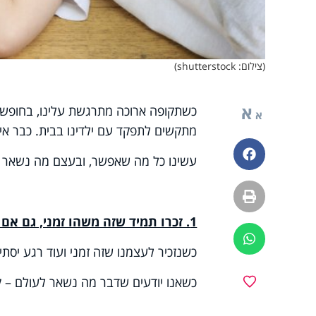
(צילום: shutterstock)
א
כשתקופה ארוכה מתרגשת עלינו, בחופשה 
א
מתקשים לתפקד עם ילדינו בבית. כבר אין 
פייסבוק
עשינו כל מה שאפשר, ובעצם מה נשאר 
הדפסה
1. זכרו תמיד שזה משהו זמני, גם אם הוא ארוך ומיגע – כך תצליחו קצת פחות להשתגע
ווטסאפ
כשנזכיר לעצמנו שזה זמני ועוד רגע יסתיי
כשאנו יודעים שדבר מה נשאר לעולם –
מועדפים