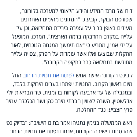
דוח של מרכז המידע והידע הלאומי למערכה בקורונה,
שפורסם הבוקר, קובע כי "הנתונים מהימים האחרונים
מעידים באופן ברור על עצירה בירידת התחלואה, וכן על
עלייה במקדם ההדבקה ברמה הארצית". המרכז, המופעל
על ידי אמ"ן, מתריע כי "אם תימשך המגמה הנוכחית, לאור
ההקלות שבוצעו ואלו אשר עומדות על הפרק, צפויה עלייה
מחודשת בתחלואה כבר בתקופה הקרובה".
קבינט הקורונה אישר אמש
לפתוח את חנויות הרחוב
החל
מיום ראשון הקרוב. החנויות ייפתחו בערים הירוקות בלבד,
ובמגבלה של עד ארבעה לקוחות בו זמנית. שר הבריאות יולי
אדלשטיין, השרה לשוויון חברתי מירב כהן ושר הכלכלה עמיר
פרץ הצביעו נגד ההחלטה.
ראש הממשלה בנימין נתניהו אמר בתום הישיבה: "בדיוק כפי
שהבטחנו בישיבה הקודמת, אנחנו נפתח את חנויות הרחוב