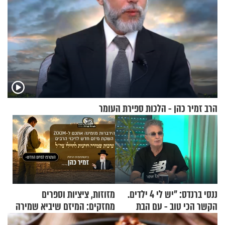
הרב זמיר כהן - הלכות ספירת העומר
ננסי ברנדס: "יש לי 4 ילדים.
מזוזות, ציציות וספרים
הקשר הכי טוב - עם הבת
מחזקים: המיזם שיביא שמירה
החרדית"
רוחנית לאלפי חיילי צה"ל