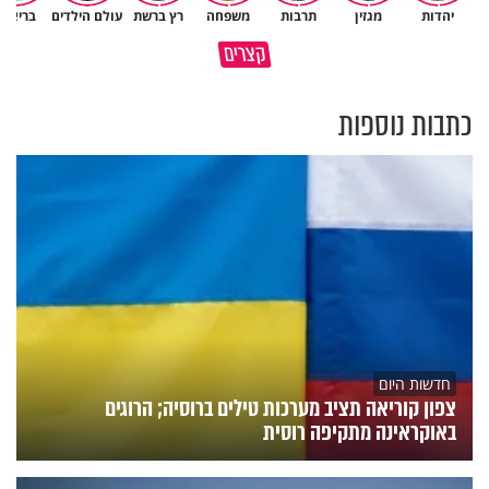
יהדות
מגזין
תרבות
משפחה
רץ ברשת
עולם הילדים
בריאות
השכבה הקפואה ששומרת עלינו
קצרים
בחיים
למה לא קראת לי לעזרה?
כתבות נוספות
חדשות היום
צפון קוריאה תציב מערכות טילים ברוסיה; הרוגים
באוקראינה מתקיפה רוסית