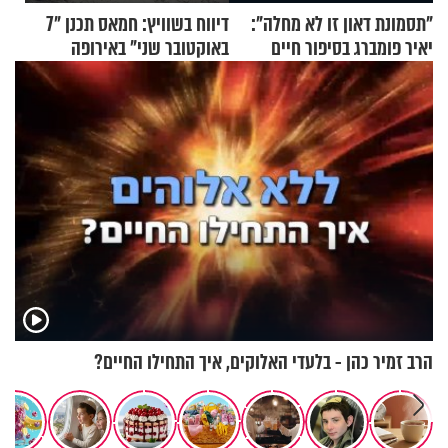
"תסמונת דאון זו לא מחלה":
דיווח בשוויץ: חמאס תכנן "7
יאיר פומברג בסיפור חיים
באוקטובר שני" באירופה
מעורר השראה
הרב זמיר כהן - בלעדי האלוקים, איך התחילו החיים?