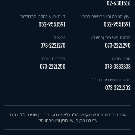
02-6301516
יעוץ תמיכה וסיוע לנשים בהריון
דיווח וסיוע במקרי התבוללות
052-9551591
052-9551591
הזמנת חוגי בית (בחינם)
נופשים
073-2221270
073-2221290
ממיר צופיה
הידברות שופס
073-2221250
073-3333333
נופשים וסמינרים בחו"ל
073-2221202
אתר הידברות החדש מוקדש לע"נ כלאפו גדעון רובין בן שרינה ז"ל. נתרם
ע"י בנו מוקירו, שי רובין ומשפחתו הי"ו