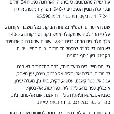
עוד עולה מהנתונים, כי ביממה האחרונה נפטרו 24 חולים,
ובכך עלה מניין הנפטרים ל-946. מפרוץ המגפה, אותרו
117,241 נדבקים, מתוכם החלימו 95,596.
שנת הלימודים תשפ"א נפתחה הבוקר, בצל משבר הקורונה.
על פי ההחלטה שהתקבלה אמש בקבינט הקורונה, כ-140
אלף תלמידים המתגוררים ב-23 יישובים שהוגדרו כ"אדומים"
לא חזרו בשלב זה לספסל הלימודים. ביום חמישי יקיים
הקבינט דיון נוסף בסוגיה.
רשימת היישובים ה"אדומים", בהם התלמידים לא חזרו
ללימודים, כוללת את: דלית אל-כרמל, טירה, עין מאהל,
עמנואל, כפר קאסם, עספיא, לקיה, בית ג'ן, מעלה עירון,
אעבלין, כפר ברא, ג'לג'וליה, כפר עזה, אל-בטוף,
כעביה-טבאש-חג'אג'רה, ג'דיידה-מכר, אום אל-פחם, ג'ת,
טבריה, כפר כנא, רכסים, זמר וביתר עילית.
מעיריית ביתר עילית נמסר, כי בניגוד לדיווחים שונים, בעיר