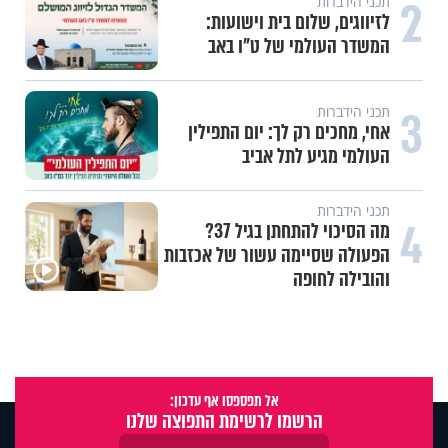
2
תכני הידברות
לזיווגים, שלום בית וישועות:
המשדר העולמי של ט"ו באב
3
תכני הידברות
אחי, מחכים רק לך: יום התפילין
העולמי מגיע לתל אביב
תכני הידברות
4
מה הסיכוי להתחתן בגיל 37?
הפעולה שסיימה עשור של אכזבות
והובילה לחופה
אל תפספסו אף עדכון:
הרשמו לרשימת התפוצה שלנו