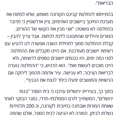
הבריאות".
בהתייחסו להחלטת קבינט הקורונה מאמש, שלא לפתוח את
מערכת החינוך ביישובים האדומים, ציין אדלשטיין כי מדובר
בהחלטה לא פשוטה: "אני מבין את הקושי של ההורים,
המורים והילדים שהתכוננו ללכת לכיתות. אבל צריך להבין –
קבלת ההחלטה סמוך לתחילת השנה אפשרה לנו להגיע עם
רשימת יישובים מעודכנת. אם היינו מקבלים את ההחלטה
לפני כמה ימים, היו נכנסים יישובים נוספים לרשימה, ולא
היינו מוכנים לעשות זאת". הוא הדגיש, כי "ההחלטה נועדה
לבריאות הציבור, לא ענישה. עיר אדומה תהפוך לירוקה אם
הרשויות והתושבים יפעלו ביחד לנצח את הנגיף".
בתוך כך, בעיריית ירושלים עדכנו כי בית הספר "בנות
ירושלים", המשתייך לזרם הממלכתי-חרדי, נסגר הבוקר לאחר
שאחת המורות אובחנה כחיובית לקורונה, וכ-200 תלמידות
נשלחו לביתן. המורה לא הגיעה לבית הספר, אולם שהתה