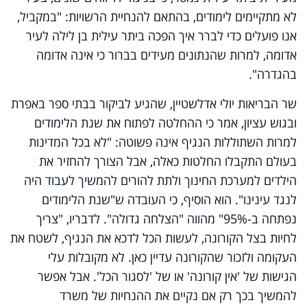
לא מתקיימים לימודים, בהתאם להנחיית הרשויות: "במקביל,
אנו פועלים כדי לברר איך הפכה ביתר עילית בן לילה לעיר
אדומה, למרות שהנתונים מעידים בברור כי אינה אדומה
בהגדרה".
שר הבריאות יולי אדלשטיין, שהגיע לביקור בבתי ספר באפרת
ובגוש עציון, אמר כי ההחלטה לפתוח את שנת הלימודים
למרות השתוללות הנגיף אינה פשוטה: "לא בכל המדינות
בעולם התקבלו החלטות כאלה, אבל הצורך להחזיר את
הילדים למערכת החינוך ולתת להורים להמשיך לעבוד היה
לנגד עינינו". הוא הוסיף, כי העובדה ש"שנת הלימודים
נפתחה ב-95%" מהווה "הצלחה גדולה". לדבריו, "צריך
לחיות בצל הקורונה, לעשות הכל לדכא את הנגיף, לשטח את
העקומה ולזכור שהקורונה עדיין כאן. לא מקובלות עלי
הגישות של 'אין קורונה' או של 'לסגור הכל'. אבל אפשר
להמשיך בכך רק אם נקיים את ההנחיות של משרד