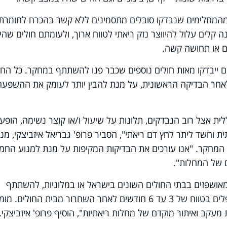
תוצאות הראשוניות עולה, כי כ- 50% מהמחלימים שנבדקו סובלים מתסמינים ללא קשר בהכרח לחומרת
 קלים עלול להיווצר נזק ריאתי לטווח ארוך, ולעומתם חולים שהיו
ם או תחושה קשה.
ם ייבדקו מאות חולים נוספים שכבר פנו להשתתף במחקר. כל החו
אחר הבדיקה הראשונית, על מנת להבין יותר לעומק את ההשפעה
ית אצל רוב הנבדקים, תלונות על שיעול ו/או קוצר נשימה, הופע
ת וחשד ליתר לחץ דם ריאתי", הסביר פרופ' גבריאל איזביצקי, מנ
זם המחקר. "אנו עורכים את הבדיקות המקיפות על מנת למנוע החמ
 של המחלות".
ו מאושפזים בבתי החולים השונים בישראל או במלוניות, להשתתף
במחקר מעקב זה. המחקר מתאים למטופלים בטווח של 3 עד 6 חודשים לאחר השחרור מבית החולים. 
מעקב ואיתור מוקדם של מחלות ריאתיות", הוסיף פרופ' איזביצקי.