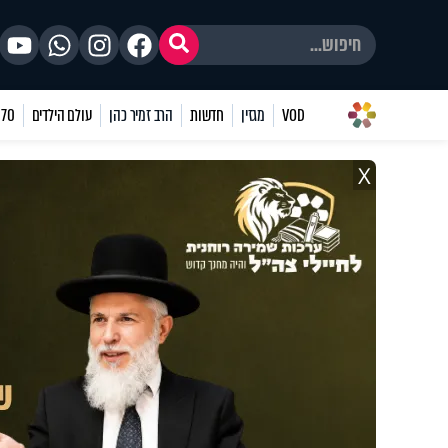
VOD
מגזין
חדשות
הרב זמיר כהן
עולם הילדים
70 שאלות
X