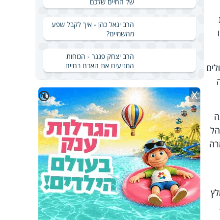
של החיים שלכם
הרב יגאל כהן - איך לקבל שפע
מהשמיים?
הרב יצחק פנגר - הכוחות
המניעים את האדם בחיים
לים
X
🔇
ה
הל
רה
מומלץ