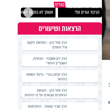
קצרים
הגעתי לגיל 108 בזכות
נבחר
הכיבוד הורים שלי
אשתך לא במקום האחרון
ישרא
הרצאות ושיעורים
הרב זמיר כהן - התהוות היקום
וגיל העולם
הרב ירון אשכנזי - הציצית,
השכפ"ץ היהודי
הרב יצחק בצרי - גלגול נשמות
ביהדות
הרב זמיר כהן - הכוחות
הרוחניים שבאדם על פי היהדות
הרב שניר גואטה - ההזדמנות