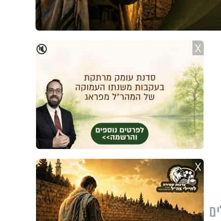
X
🔇
X
ים