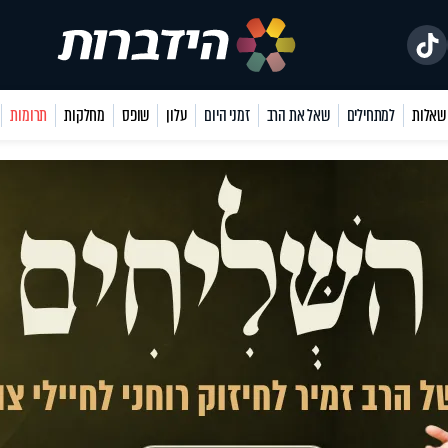
למתחילים
שאל את הרב
זמני היום
עלון
שופס
מחלקות
תרומות