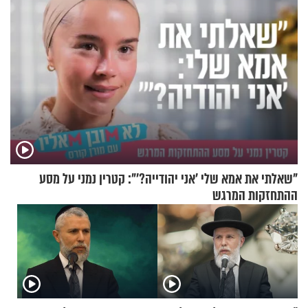
"שאלתי את אמא שלי 'אני יהודייה?'": קטרין נמני על מסע
ההתחזקות המרגש