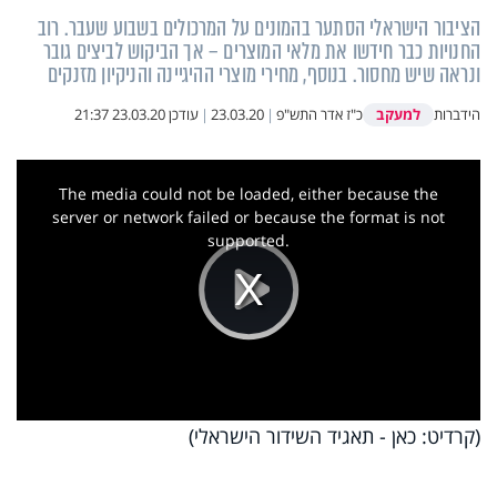
הציבור הישראלי הסתער בהמונים על המרכולים בשבוע שעבר. רוב
החנויות כבר חידשו את מלאי המוצרים – אך הביקוש לביצים גובר
ונראה שיש מחסור. בנוסף, מחירי מוצרי ההיגיינה והניקיון מזנקים
למעקב
הידברות
כ"ז אדר התש"פ
|
23.03.20
|
עודכן
23.03.20 21:37
This
is
a
The media could not be loaded, either because the
modal
window.
server or network failed or because the format is not
supported.
Play
Video
(קרדיט: כאן - תאגיד השידור הישראלי)