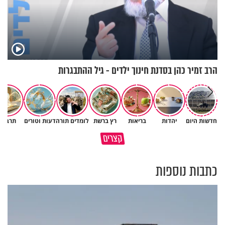
הרב זמיר כהן בסדנת חינוך ילדים - גיל ההתבגרות
חדשות היום
יהדות
בריאות
רץ ברשת
לומדים תורה
דעות וטורים
תרבות
קצרים
חשיבות הכרת הטוב ביהדות
כל מה שנשבר יכול להיבנות מחד
כתבות נוספות