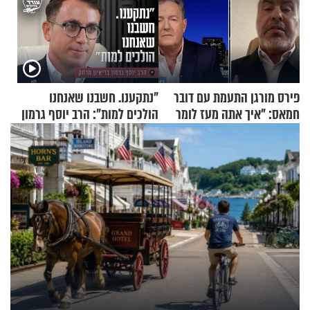
פירס מורגן התעמת עם דובר
"נתקענו. חשבנו שאנחנו
חמאס: "איך אתה מעז לומר
הולכים למות": הרב יוסף גרמון
שלא ביצעתם פשעי מלחמה?!"
בריאיון מרתק