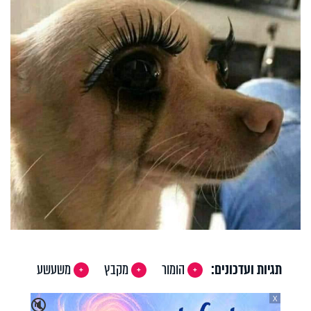
תגיות ועדכונים:
הומור
מקבץ
משעשע
X
🔇