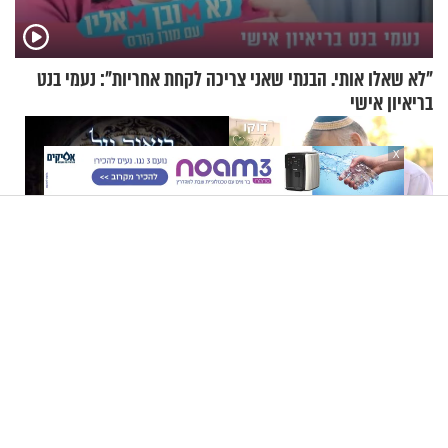
"לא שאלו אותי. הבנתי שאני צריכה לקחת אחריות": נעמי בנט
בריאיון אישי
X
"תסמונת דאון זו לא מחלה":
הרב זמיר כהן - ביאור ההגדה
יאיר פומברג בסיפור חיים
של פסח: חלק א’
מעורר השראה