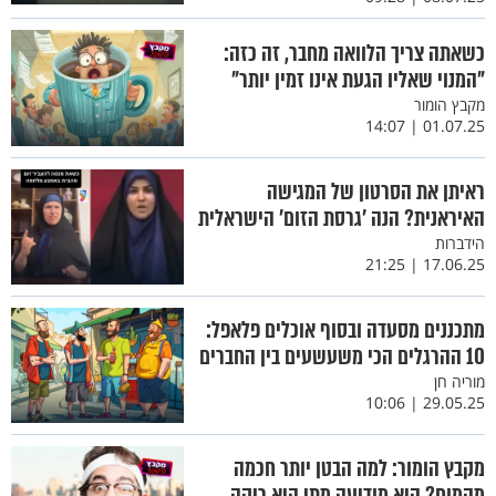
כשאתה צריך הלוואה מחבר, זה כזה:
"המנוי שאליו הגעת אינו זמין יותר"
מקבץ הומור
01.07.25 | 14:07
ראיתן את הסרטון של המגישה
האיראנית? הנה 'גרסת הזום' הישראלית
הידברות
17.06.25 | 21:25
מתכננים מסעדה ובסוף אוכלים פלאפל:
10 ההרגלים הכי משעשעים בין החברים
מוריה חן
29.05.25 | 10:06
מקבץ הומור: למה הבטן יותר חכמה
מהמוח? היא מודיעה מתי היא ריקה