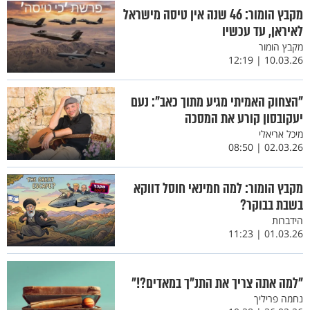
מקבץ הומור: 46 שנה אין טיסה מישראל
לאיראן, עד עכשיו
מקבץ הומור
10.03.26 | 12:19
"הצחוק האמיתי מגיע מתוך כאב": נעם
יעקובסון קורע את המסכה
מיכל אריאלי
02.03.26 | 08:50
מקבץ הומור: למה חמינאי חוסל דווקא
בשבת בבוקר?
הידברות
01.03.26 | 11:23
"למה אתה צריך את התנ"ך במאדים?!"
נחמה פריליך