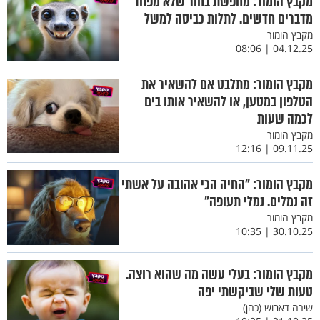
מקבץ הומור: מחפשת בחור שלא מפחד
מדברים חדשים. לתלות כביסה למשל
מקבץ הומור
04.12.25 | 08:06
מקבץ הומור: מתלבט אם להשאיר את
הטלפון במטען, או להשאיר אותו בים
לכמה שעות
מקבץ הומור
09.11.25 | 12:16
מקבץ הומור: "החיה הכי אהובה על אשתי
זה נמלים. נמלי תעופה"
מקבץ הומור
30.10.25 | 10:35
מקבץ הומור: בעלי עשה מה שהוא רוצה.
טעות שלי שביקשתי יפה
שירה דאבוש (כהן)