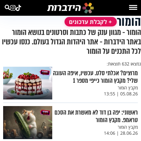
הומור
+ לקבלת עדכונים
הומור - מגוון ענק של כתבות וסרטונים בנושא הומור
באתר הידברות - אתר היהדות הגדול בעולם. כנסו עכשיו
לכל התכנים על הומור
נמצאו 632 תוצאות:
מרוצים? אכלתי סלט. עכשיו, איפה העוגה
שלי? מקבץ הומור כייפי מספר 1
מקבץ הומור
05.08.26 | 13:55
ראשוני: יפה בן דוד לא מאשרת את הסכם
טראמפ. מקבץ הומור
מקבץ הומור
28.06.26 | 14:06