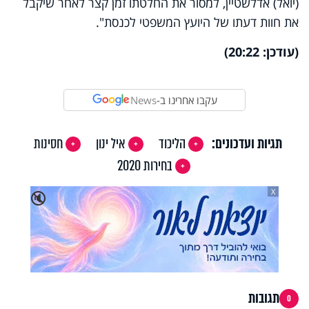
(יואל) אדלשטיין, למסור את החלטתו זמן קצר לאחר שיקבל
את חוות דעתו של היועץ המשפטי לכנסת".
(עודכן: 20:22)
עקבו אחרינו ב-
News
תגיות ועדכונים:
הליכוד
איל ינון
חסינות
בחירות 2020
X
🔇
תגובות
0