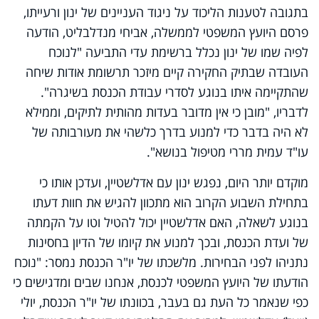
בתגובה לטענות הליכוד על ניגוד העניינים של ינון ורעייתו,
פרסם היועץ המשפטי לממשלה, אביחי מנדלבליט, הודעה
לפיה שמו של ינון נכלל ברשימת עדי התביעה "לנוכח
העובדה שבתיק החקירה קיים מיזכר תרשומת אודות שיחה
שהתקיימה איתו בנוגע לסדרי עבודת הכנסת בשיגרה".
לדבריו, "מובן כי אין מדובר בעדות מהותית לתיקים, וממילא
לא היה בדבר כדי למנוע בדרך כלשהי את מעורבותה של
עו"ד עמית מררי מטיפול בנושא".
מוקדם יותר היום, נפגש ינון עם אדלשטיין, ועדכן אותו כי
בתחילת השבוע הקרוב הוא מתכוון להגיש את חוות דעתו
בנוגע לשאלה, האם אדלשטיין יכול להטיל וטו על הקמתה
של ועדת הכנסת, ובכך למנוע את קיומו של הדיון בחסינות
נתניהו לפני הבחירות. מלשכתו של יו"ר הכנסת נמסר: "נוכח
הודעתו של היועץ המשפטי לכנסת, אנחנו שבים ומדגישים כי
כפי שנאמר כל העת גם בעבר, בכוונתו של יו"ר הכנסת, יולי