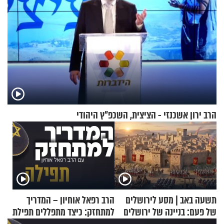
הרב ירון אשכנזי - הציצית, השכפ"ץ היהודי
תשעה באב | מסע לירושלים
הרב רפאל אוחיון – המדריך
של פעם: בניינה של ירושלים
למתחזק: כיצד מתפללים תפילת