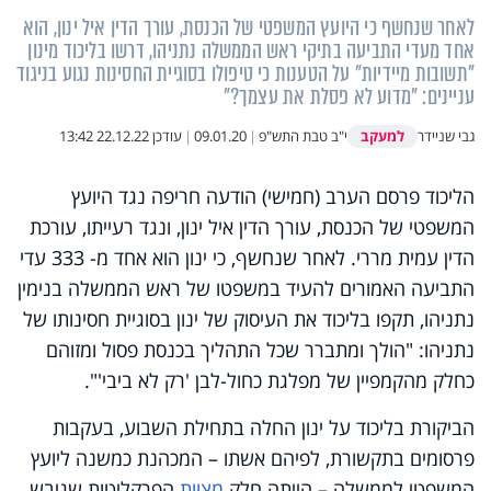
לאחר שנחשף כי היועץ המשפטי של הכנסת, עורך הדין איל ינון, הוא
אחד מעדי התביעה בתיקי ראש הממשלה נתניהו, דרשו בליכוד מינון
"תשובות מיידיות" על הטענות כי טיפולו בסוגיית החסינות נגוע בניגוד
עניינים: "מדוע לא פסלת את עצמך?"
למעקב
גבי שניידר
י"ב טבת התש"פ
|
09.01.20
|
עודכן
22.12.22 13:42
הליכוד פרסם הערב (חמישי) הודעה חריפה נגד היועץ
המשפטי של הכנסת, עורך הדין איל ינון, ונגד רעייתו, עורכת
הדין עמית מררי. לאחר שנחשף, כי ינון הוא אחד מ- 333 עדי
התביעה האמורים להעיד במשפטו של ראש הממשלה בנימין
נתניהו, תקפו בליכוד את העיסוק של ינון בסוגיית חסינותו של
נתניהו: "הולך ומתברר שכל התהליך בכנסת פסול ומזוהם
כחלק מהקמפיין של מפלגת כחול-לבן 'רק לא ביבי'".
הביקורת בליכוד על ינון החלה בתחילת השבוע, בעקבות
פרסומים בתקשורת, לפיהם אשתו – המכהנת כמשנה ליועץ
המשפטי לממשלה – הייתה חלק
מצוות
הפרקליטות שגיבש