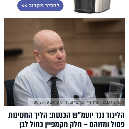
יועמ"ש הכנסת, עו"ד איל ינון (צילום: הדס פרוש, פלאש 90)
הליכוד נגד יועמ"ש הכנסת: הליך החסינות
פסול ומזוהם – חלק מקמפיין כחול לבן