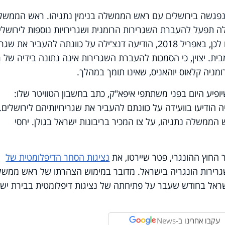
 ונפגשה בירושלים עם ראש הממשלה בנימין נתניהו. ראש הממשל
לה תפעל להעברת השגרירות הרומנית ושגרירויות נוספות לירושלי
דבריו נאמרו לאחר שמספר חודשים קודם לכן, באפריל 2018, הודיעה דנצ'ילה על כוונתה להעביר את 
ת. יצוין, כי הסמכות להעברת השגרירות אינה נתונה בידיה של 
ניה קלאוס יוהאניס, שאינו תומך במהלך.
פיע היום בפני משתתפי איפא"ק, כתב בחשבון הטוויטר שלו:
ה הודיעו בוועידה על כוונתם להעביר את שגרירויותיהם לירושלים.
ממשלה נתניהו, על צו המכיר בריבונות ישראל בגולן. יחסי
ר החוץ ההונגרי, פטר שיירטו, את
נציגות הסחר הדיפלומטית של
גרירות הונגריה בישראל. מדובר במימוש הצהרתו של ראש ממשל
בישראל בחודש שעבר על פתיחתה של נציגות דיפלומטית בבירת יש
עקבו אחרינו ב-
News