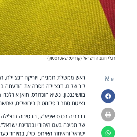
דגלי רומניה וישראל (קרדיט: שאטרסטוק)
א
ראש ממשלת רומניה, ויוריקה דנצ'ילה, ה
א
לירושלים. דנצ'ילה מסרה את הודעתה בו
בוושינגטון. נשיא הונדורס, חואן אורלנדו
פייסבוק
נציגות סחר דיפלומטית בירושלים, שתש
הדפסה
בדבריה בכנס איפא"ק, הבטיחה דנצ'ילה כ
של תמיכה בעם היהודי ובמדינת ישראל". 
ישראל והאיחוד האירופי כולו, במיוחד כ
ווטסאפ