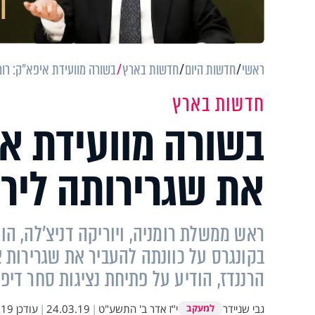
ראשי
חדשות היום
חדשות בארץ
בשורה מוועידת איפא"ק: רומ
חדשות בארץ
בשורה מוועידת אי
את שגרירותה ליר
ראש ממשלת רומניה, ויוריקה דניצ'לה, ה
בקונגרס על כוונתה להעביר את שגרירות א
הרננדז, הודיע על פתיחת נציגות סחר דיפ
גבי שניידר
י"ז אדר ב' התשע"ט
|
24.03.19
|
עודכן
17:13
למעקב