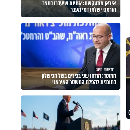
איראן מתעקשת: אוניות שיעברו במצר
הורמוז ישלמו דמי מעבר
חדשות היום
המוסד: הודחו שני בכירים בשל הכישלון
בתוכנית להפלת המשטר האיראני