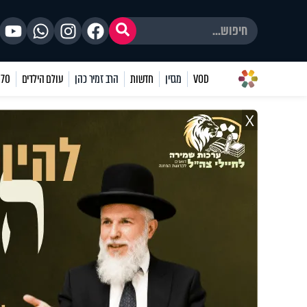
VOD
מגזין
חדשות
הרב זמיר כהן
עולם הילדים
70 שאלות
X