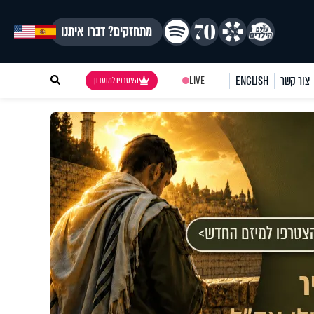
מתחזקים? דברו איתנו
צור קשר
ENGLISH
LIVE
הצטרפו למועדון