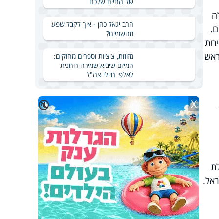
של החיים שלכם
ה
הרב יגאל כהן - איך לקבל שפע
ם.
מהשמיים?
שגרירות
ראש
מזוזות, ציציות וספרים מחזקים:
המיזם שיביא שמירה רוחנית
לאלפי חיילי צה"ל
X
🔇
ת
ראל.