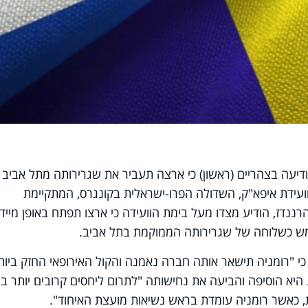
ודיעה בצהריים (ראשון) כי ארצה תעביר את שגרירותה מתל אביב
ועידת איפא"ק, השדולה הפרו-ישראלית בקונגרס, המתקיימת
 הרננדז, הודיע מצדו מעל בימת הוועידה כי ארצו תפתח באופן מיידי
מש כשלוחה של שגרירותה הממוקמת בתל אביב.
י "רומניה תישאר אותה חברה נאמנה והקול האירופאי החזק ביות
היא הוסיפה והביעה את נחישותה "לתרום ליחסים קרובים יותר בין
עת, כאשר רומניה עומדת בראש נשיאות מועצת האיחוד".