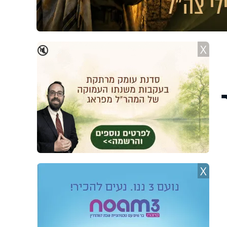
X
🔇
X