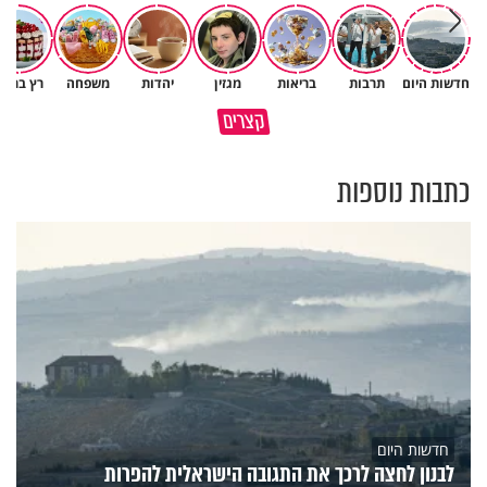
חדשות היום
תרבות
בריאות
מגזין
יהדות
משפחה
רץ ברשת
הגעתי לגיל 108 בזכות הכיבוד
קצרים
הורים שלי
אשתך לא במקום האחרון
כתבות נוספות
חדשות היום
לבנון לחצה לרכך את התגובה הישראלית להפרות