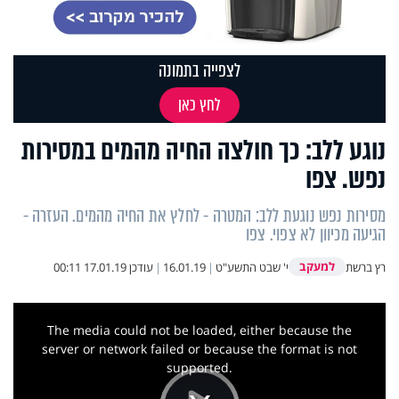
לצפייה בתמונה
לחץ כאן
נוגע ללב: כך חולצה החיה מהמים במסירות
נפש. צפו
מסירות נפש נוגעת ללב: המטרה - לחלץ את החיה מהמים. העזרה -
הגיעה מכיוון לא צפוי. צפו
למעקב
רץ ברשת
י' שבט התשע"ט
|
16.01.19
|
עודכן
17.01.19 00:11
This
is
a
The media could not be loaded, either because the
modal
window.
server or network failed or because the format is not
supported.