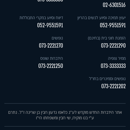
02-6301516
יעוץ תמיכה וסיוע לנשים בהריון
דיווח וסיוע במקרי התבוללות
052-9551591
052-9551591
הזמנת חוגי בית (בחינם)
נופשים
073-2221270
073-2221290
ממיר צופיה
הידברות שופס
073-2221250
073-3333333
נופשים וסמינרים בחו"ל
073-2221202
אתר הידברות החדש מוקדש לע"נ כלאפו גדעון רובין בן שרינה ז"ל. נתרם
ע"י בנו מוקירו, שי רובין ומשפחתו הי"ו