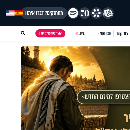
מתחזקים? דברו איתנו
צור קשר
ENGLISH
LIVE
הצטרפו למועדון