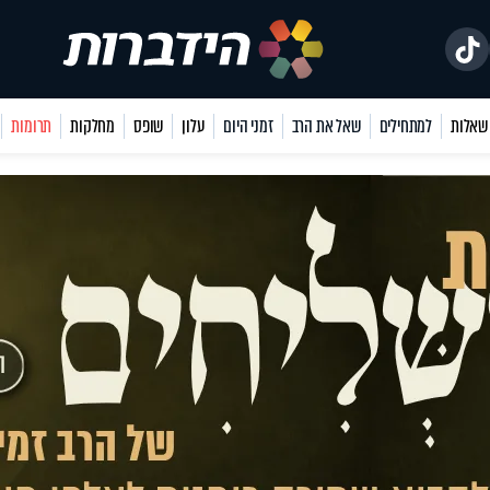
למתחילים
שאל את הרב
זמני היום
עלון
שופס
מחלקות
תרומות