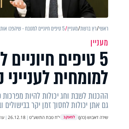
ראשי
רץ ברשת
מעניין
5 טיפים חיוניים למטבח - שיהפכו אותך למומחית לענייני קולינריה. מוכנה?
מעניין
5 טיפים חיוניים
למומחית לענייני ק
ההכנות לשבת וחג יכולות להיות מפרכות 
גם אתן יכולות לחסוך זמן יקר בבישולים ו
שירה דאבוש (כהן)
י"ח טבת התשע"ט
|
26.12.18
|
עוד
למעקב