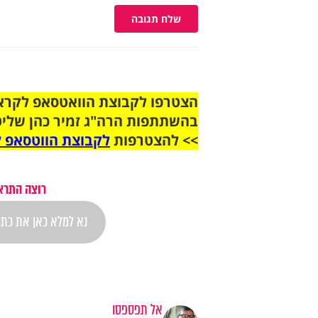
שלח תגובה
בהשתתפות הרה"ג זמיר כהן שליט
>> להצטרפות
לקבוצת הווטסאפ ל
רוצה התראה
אל תפספסו