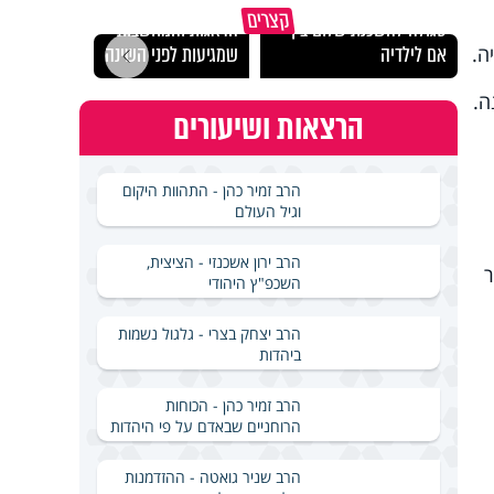
כך אפשר להתמודד עם
קצרים
סגולה להשכנת שלום בין
הדאגות והמחשבות
אם לילדיה
שמגיעות לפני השינה
הכיבו
ה.
הרצאות ושיעורים
הרב זמיר כהן - התהוות היקום
וגיל העולם
הרב ירון אשכנזי - הציצית,
ר
השכפ"ץ היהודי
הרב יצחק בצרי - גלגול נשמות
ביהדות
הרב זמיר כהן - הכוחות
הרוחניים שבאדם על פי היהדות
הרב שניר גואטה - ההזדמנות