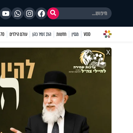
VOD
מגזין
חדשות
הרב זמיר כהן
עולם הילדים
70 שאלות
X