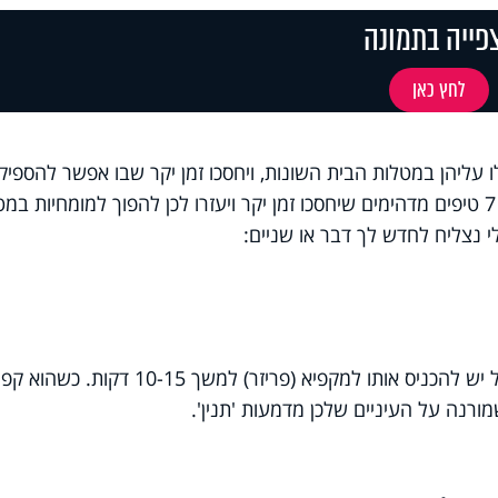
פייה בתמונה
לחץ כאן
 עליהן במטלות הבית השונות, ויחסכו זמן יקר שבו אפשר להספיק
דברים נוספים לרווחת בני הבית. לפניכם 7 טיפים מדהימים שיחסכו זמן יקר ויעזרו לכן להפוך למומחיות 
 נצליח לחדש לך דבר או שניים:
כדי להימנע מדמעות במהלך חיתוך הבצל יש להכניס אותו למקפיא (פריזר) למשך 10-15 דקות. כש
ורנה על העיניים שלכן מדמעות 'תנין'.