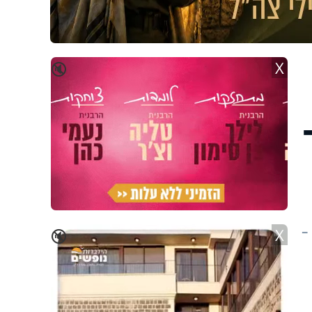
X
🔇
-
X
🔇