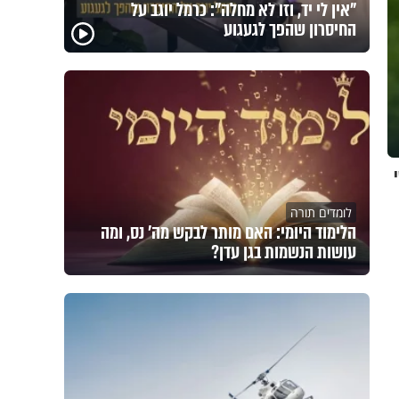
"אין לי יד, וזו לא מחלה": כרמל יוגב על
החיסרון שהפך לגעגוע
לומדים תורה
הלימוד היומי: האם מותר לבקש מה' נס, ומה
עושות הנשמות בגן עדן?