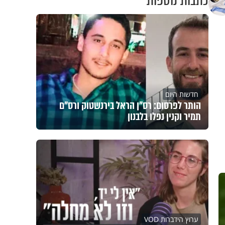
כתבות נוספות
חדשות היום
הותר לפרסום: רס"ן הראל בירנשטוק ורס"ם
תמיר וקנין נפלו בלבנון
ערוץ הידברות VOD