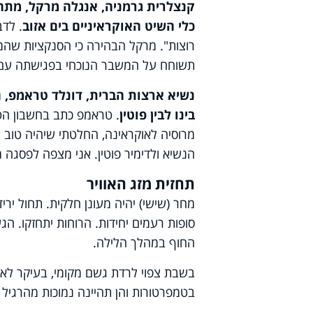
קנצלרית גרמניה, אנגלה מרקל, מתח
כלי השיט האוקראיניים בים אזוב
. לדב
רוצות". מרקל הבהירה כי הסנקציות שהמע
תשוחח על המשבר הנוכחי בפגישתה עם נש
נשיא ארצות הברית, דונלד טראמפ, ה
בינו לבין פוטין
. טראמפ כתב בחשבון הט
מרוסיה לאוקראינה, החלטתי שיהיה טוב 
הנשיא ולדימיר פוטין. אני מצפה לפסגה
תחזית מזג האוויר
מחר (שישי) יהיה מעונן חלקית. תחול ירי
סופות רעמים יחידות. הרוחות יתחזקו. ה
החוף במהלך הלילה.
בשבת צפוי לרדת גשם מקומי, בעיקר לאורך
בטמפרטורות והן תהיינה נמוכות מהרגי