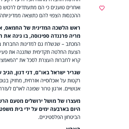
ואחרים טוענים כי הם מתעתדים לרכוש נכ
מועדפים
ההכנסות הצפוי להם כתוצאה ממדיניות
ראש הלשכה המדינית של החמאס, איס
מריה פרננדה ספינוסה, בו גינה את
המכתב – שנשלח גם למדינות החברות ב
הצעת החלטה תקדימית שתגנה את פעילו
קרא לחברות העצרת לסכל את "המאמצים 
שגריר ישראל באו"ם, דני דנון, הגיב 
רקטות על אוכלוסייה אזרחית, מחזיק בגו
אנושיים. ארגון טרור שפונה לאו"ם לעז
מעצרו של מושל ירושלים מטעם הרשו
היום בארבעה ימים על ידי בית משפט
הביטחון הפלסטיניים.