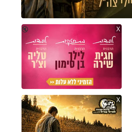
X
🔇
X