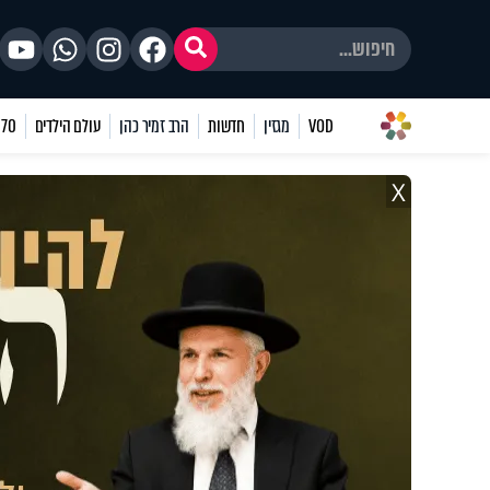
VOD
מגזין
חדשות
הרב זמיר כהן
עולם הילדים
70 שאלות
X