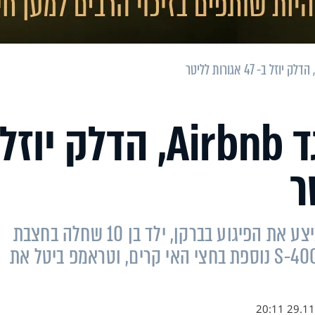
תביעה ראשונה נגד Airbnb, הדלק יוזל
הוגש כתב אישום נגד אביו של המחבל שביצע את הפיגוע בברקן, ילד בן 10 שחלה בחצבת
אושפז במצב קשה, רוסיה פרסה מערכת S-400 נוספת בחצי האי קרים, וטראמפ ביטל את
29.11.18 