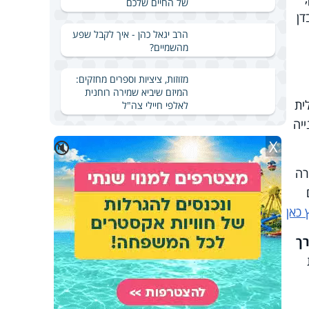
של החיים שלכם
דן
הרב יגאל כהן - איך לקבל שפע
מהשמיים?
מזוזות, ציציות וספרים מחזקים:
המיזם שיביא שמירה רוחנית
ית
לאלפי חיילי צה"ל
יה
X
🔇
רה
כאן
רך