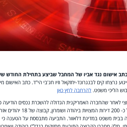
כתב אישום נגד אביו של המחבל שביצע בתחילת החודש שע
יגוע נרצחו קים לבנגרונד-יחזקאל וזיו חג'בי הי"ד. כתב האישום מי
בוש הליכי משפט.
להרחבה לחץ כאן
חצי לאחר שהחברה האמריקנית הגדולה להשכרת נכסים הודיעה כי
תסיר מהאתר שלה מודעות להשכרתן של כ- 200 דירות המצויות ביהודה ושומרון, קבוצה של 
ה בבית משפט במדינת דלאוור. התביעה מתבססת על הטענה כי
 חלק מחברי הקבוצה התובעת מחזיקים בנדל"ן ביהודה ושומרון,