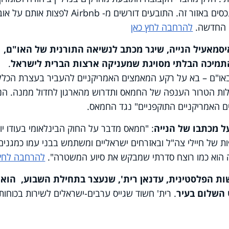
סים באזור זה. התובעים דורשים מ-
Airbnb
לפצות אותם על אוב
ה החדשה.
להרחבה לחץ כאן
מאעיל הנייה, שיגר מכתב לנשיאה התורנית של האו"ם,
 התמיכה הבלתי מסויגת שמעניקה ארצות הברית לישראל
.
או"ם – בא על רקע המאמצים האמריקניים להעביר בעצרת הכלל
ת הטרור הענפה של החמאס ותדרוש מהארגון לחדול ממנה. הני
האמריקניים התוקפניים" נגד החמאס.
על מכתבו של הנייה
: "חמאס מדבר על החוק הבינלאומי בעודו יו
פות של חיילי צה"ל ובאזרחים ישראליים ומשתמש בבני עמו כמגנים
רה הוא כמו רוצח סדרתי שמבקש את סיוע המשטרה".
להרחבה לחץ 
ת הפלסטינית, עדנאן רית', שנעצר בתחילת השבוע, הוא
 השלום בעיר
. רית' חשוד שגייס ערבים-ישראלים לשירות בכוחות