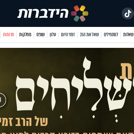
למתחילים
שאל את הרב
זמני היום
עלון
שופס
מחלקות
תרומות