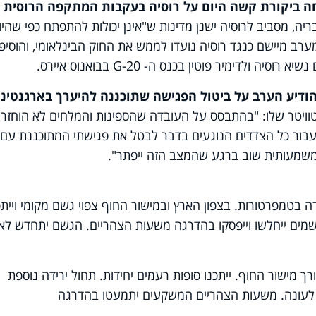
ה ביקורת קשה היום על רוסיה בעקבות המתקפה הרוסית 
ריה, מסביב לרוסיה ישנן מדינות ש"אינן יכולות להתפתח כפי שהיו
רב מיישם כנגד רוסיה נועדו לממש את החוק הבינלאומי, והוסיפה
יא רוסיה ולדימיר פוטין בכנס ה-
G-20
בבואנוס איירס.
ודיע הערב על ביטול הפגישה שתוכננה להיערך בארגנטינ
וויטר שלו: "בהתבסס על העובדה שהספינות והמלחים לא הוחזרו
עבור כל הצדדים הנוגעים בדבר לבטל את פגישתי המתוכננת עם
 משמעותית שוב ברגע שהמצב הזה ייפתר".
דה בטמפרטורות. בצפון הארץ ובמישור החוף צפוי גשם מקומי וייתכ
גשמים ייחלשו וייפסקו בהדרגה משעות הצהריים. הגשם יתחדש לא
 מישור החוף. ייתכנו סופות רעמים יחידות. תחול ירידה נוספת
ל לעונה. משעות הצהריים המשקעים יתמעטו בהדרגה