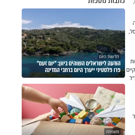
כתבות נוספות
.
בנהיגה
ונם של 33 נהגים נפסל,
חדשות היום
ות
הודעה לישראלים השוהים ביוון: "יום זעם"
פרו פלסטיני ייערך היום ברחבי המדינה
יים
"ל
משפחה