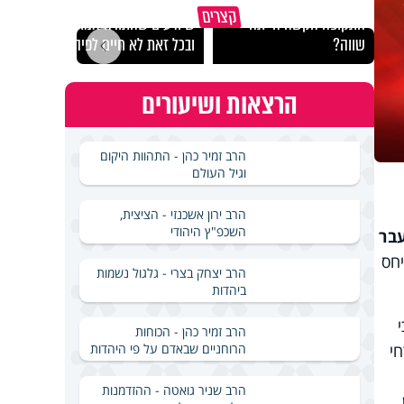
במבט לאחור - האם
איך ייתכן שיש אנשים
איך 
קצרים
התקופה הקשה הייתה
שיודעים שהתורה אמת,
הצלי
שווה?
ובכל זאת לא חיים לפיה?
ארבע
הרצאות ושיעורים
הרב זמיר כהן - התהוות היקום
וגיל העולם
הרב ירון אשכנזי - הציצית,
השכפ"ץ היהודי
בר
יחס
הרב יצחק בצרי - גלגול נשמות
ביהדות
הרב זמיר כהן - הכוחות
הרוחניים שבאדם על פי היהדות
18 יהודים אזרחי
הרב שניר גואטה - ההזדמנות