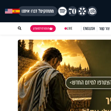
מתחזקים? דברו איתנו
צור קשר
ENGLISH
LIVE
הצטרפו למועדון