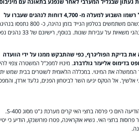
שוטרי אגף התנועה במשטרת ישראל רשמו השבוע למעלה מ- 4,700 דוחות לנהגים שעברו על
. למעלה מ- 1,400 נהגים נתפסו כשהם משתמשים בטלפון הנייד בזמן נהיגה, כ- 800 נתפסו 
במהירות מופרזת, וכ- 350 דוחות ניתנו לנהגי משאיות על עבירות שונות. בנוסף, רישי
 את בדיקת הפוליגרף, כפי שהתבקש ממנו על ידי הוועדה
פט בדימוס אליעזר גולדברג
. מינויו למפכ"ל המשטרה צפוי להי
ר הממשלה את המינוי. במכללה הלאומית לשוטרים בבית שמש יתק
אלשיך. אל הטקס יגיעו השר לביטחון הפנים, גלעד ארדן, והמפכ
הודיעה היום כי פרסה בחצי האי קרים מערכת נ"ט מסוג
S-400
.
וסות בחצי האי. נשיא אוקראינה, פטרו פורושנקו, הודיע כי יטיל
ה.