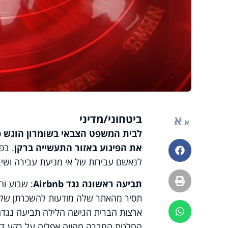
ביטחוני/מדיני
א
א
לבית המשפט הצבאי בשומרון הוגש 
את הפיגוע באזור התעשייה ברקן
. בפ
פייסבוק
לנאשם עבירות של אי מניעת עבירה ושי
הדפסה
תביעה ראשונה נגד Airbnb
: שבוע ו
ארצות הברית הגישה הלילה תביעה נגד
ווטסאפ
החלטת החברה מהווה אפליה על רקע דתי.