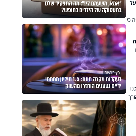
"אמא, משעמם לי!": מה התפקיד שלנו
על
בתעסוקה של הילדים בחופש?
 כי
ה
רץ ברשת
בעקבות מקרה מוות: 1.5 מיליון מחממי
ידיים נטענים הוחזרו מהשוק
נו
ורך