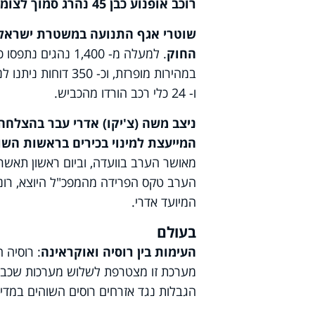
רוכב אופנוע כבן 45 נהרג סמוך לצומת געתון שבגליל המערבי לאחר שנפגע בתאונה עם מיניבוס
החוק
ו- 24 כלי רכב הורדו מהכביש.
ניצב משה (צ'יקו) אדרי עבר בהצלחה
המייעצת למינוי בכירים בראשות השו
מאושר הערב בוועדה, וביום ראשון תאש
הערב טקס הפרידה מהמפכ"ל היוצא, רוני 
המיועד אדרי.
בעולם
העימות בין רוסיה ואוקראינה
: רוסיה 
מערכת זו מצטרפת לשלוש מערכות שכבר פר
הגבלות נגד אזרחים רוסים השוהים במדינ