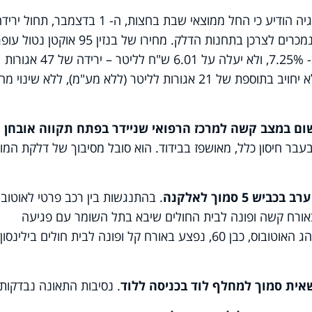
: משרד האנרגיה הודיע כי החל ממוצאי שבת בחצות, ה- 1 בדצמבר, תחול יר
חדה במחירי הדלקים הנמצאים בפיקוח ונמכרים לצרכן בתחנות הדלק. מחירו של בנזין 95 אוקט
בתחנה בשירות עצמי (כולל מע"מ) ירד ב- 7.25%, ולא יעלה על 6.01 ש"ח לליטר – ירידה של 47 אגורות
לעומת מחירו בחודש אוקטובר. שירות מלא יחויב בתוספת של 21 אגורות לליטר (ללא מע"מ), ללא שינ
יע שלשום במצב קשה למרכז הרפואי שניידר בפתח תקווה אובחן
עבר חיסון כלל, מאושפז בבידוד. הוא סובל מסיבוך של דלקת המו
5 סמוך לאלקנה
. בהתנגשות בין רכב פרטי לאוטובו
הרכב. גבר כבן 50 נפצע באורח קשה ופונה לבית החולים שיבא בתל השומר עם פגיעה
רב-מערכתית וכוויות נרחבות בדרגה ג'. נהג האוטובוס, כבן 60, נפצע באורח קל ופונה לבית חולים בילינסון
. נסיבות התאונה נבדקות.