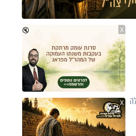
X
🔇
ה
X