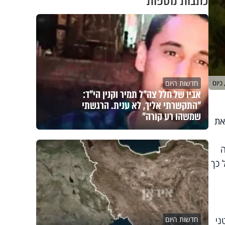
כתבות נוספות
חדשות היום
 כיום
אביו של חלל צה"ל תמיר וקנין הי"ד:
"התקשרתי אליך, לא ענית. הרגשתי
שמשהו רע קורה"
את
ה
 כך
ני
חדשות היום