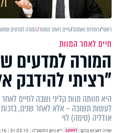
ראשי
רוחניות ואמונה
חיים לאחר המוות
המורה למדעים שחוותה
חיים לאחר המוות
המורה למדעים שחו
"רציתי להידבק אל
היא חוותה מוות קליני ושבה לחיים לאחר
לעשות תשובה – אלא לאחר שנים, בזכות ב
אודליה (סימה) לוי
שירה דאבוש (כהן)
י"א ניסן התשע"ה
|
31.03.15
|
:16
למעקב