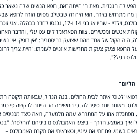
 הפעולה הנגדית. מאת ה' הייתה זאת, רופא הנשים שלה נשאר כל
ין מה מתרחש בזירה. הוא היה זה שבשלב מסוים הורה לרופא שב
להזמין אמבולנס פרטי. "פתאום הגיע אמבולנס, וילדיי - שהיו אז בני 14 ו-17, נכנסו לחדר בבהלה. אני ז
ות אנשים ומכשירים. צוות הפאראמדיקים עט עליי, והדבר האחרו
 היה הקול של אחד מהם שצועק בהיסטריה: 'אין דופק. אין נשימ
 הרופא וצעק צעקות מחרישות אוזניים לעומתו: 'היית צריך להזמי
לנס רגיל?".
הליום"
פואי 'לטוס' איתה לבית החולים. בנה הגדול, שבאותה תקופה הת
ס. מאוחר יותר סיפר לה, כי המשימה הזו הייתה לו קשה פי כמה
 מסתכלת אמו על המתרחש עמה מלמעלה, רואה כיצד מכניסים א
לו איך באמצע הדרך – ביצעו האמבולנסים ביניהם 'החלפה'. "בנק
וראים בשמי. פתחתי את עיניי, וכשראיתי את תקרת האמבולנס –