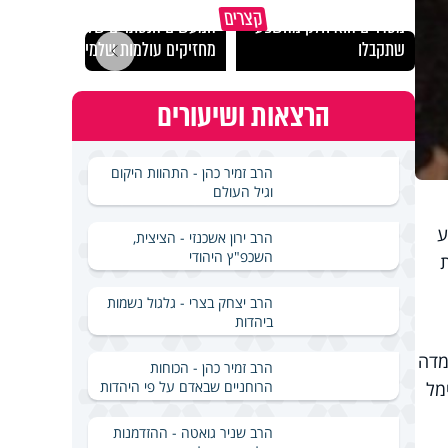
גם השולחן שבת שאתם
קצרים
מסדרים הוא חלק מהשפע
המעשים הנסתרים שלנו
האם מ
שתקבלו
מחזיקים עולמות שלמים
בשבת
הרצאות ושיעורים
הרב זמיר כהן - התהוות היקום
וגיל העולם
ע
הרב ירון אשכנזי - הציצית,
השכפ"ץ היהודי
ת
הרב יצחק בצרי - גלגול נשמות
ביהדות
למדה
הרב זמיר כהן - הכוחות
הרוחניים שבאדם על פי היהדות
מל
הרב שניר גואטה - ההזדמנות