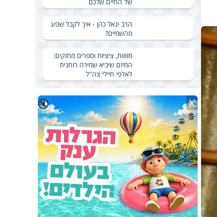
של החיים שלכם
הרב יגאל כהן - איך לקבל שפע
מהשמיים?
מזוזות, ציציות וספרים מחזקים:
המיזם שיביא שמירה רוחנית
לאלפי חיילי צה"ל
X
🔇