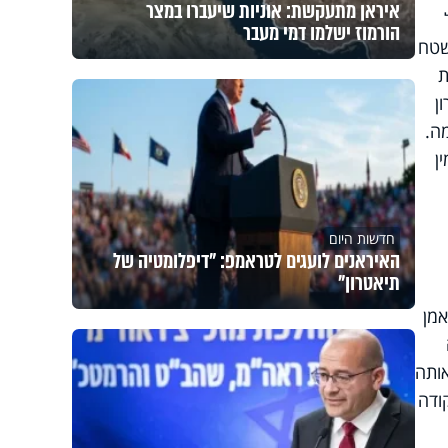
איראן מתעקשת: אוניות שיעברו במצר
הורמוז ישלמו דמי מעבר
שטח
וכרת
ן
ה.
ן
חדשות היום
האיראנים לועגים לטראמפ: "דיפלומטיה של
תיאטרון"
אמן
ותה
ודה