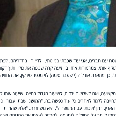
טח עם חברים, אני עוד שכבתי במיטתי, וילדיי היו בחדריהם. לפת
וקף אותי. צמרמורות אחזו בי, זיעה קרה שטפה את כולי, ותוך דקו
 כך מתארת אודליה (לשעבר סימה) לוי מכפר סירקין, את החוויה
54, מורה למדעים במקצועה, ואם לשלושה ילדים, לשיעור הגדול בחייה. שיעור אותו 
חייבה ללמד לאחרים כל עוד נפשה בה. "המושג 'שבת' עבורי, סי
 הארץ, וזמן 'איכות' עם המשפחה", היא משחזרת. "אלא שהודות
רחתי לוותר על הטיולים לזמן מה ולהחזיר לעצמי את המנוחה שכה