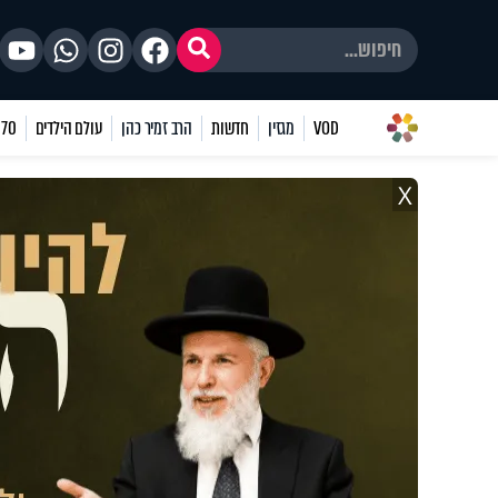
VOD
מגזין
חדשות
הרב זמיר כהן
עולם הילדים
70 שאלות
X