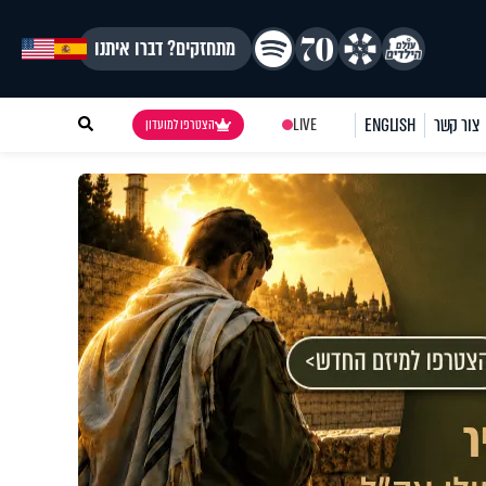
מתחזקים? דברו איתנו
צור קשר
ENGLISH
LIVE
הצטרפו למועדון