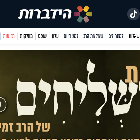
למתחילים
שאל את הרב
זמני היום
עלון
שופס
מחלקות
תרומות