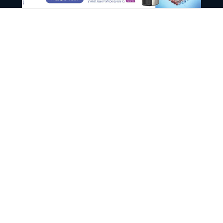
רבנים ומרצים
נשים ומשפחה
סידור
מזכירות הידברות
תרומות ושותפות בהידברות
073-2221212
073-2221222
עלון שבת - עונג שבת
עולם הילדים
073-3592800
073-2221388
יעוץ למתחזקים בתחילת הדרך
יעוץ לילדות בסיכון והדרכה להורים -
אתגר
073-2221232
073-3333320
יעוץ לנשים בטהרת המשפחה -
קו ההלכה הידברות