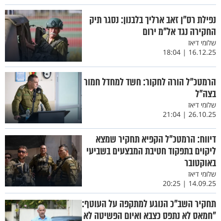
נפילת רס"ן זאב ארליך בלבנון: נסגר תיק
החקירה נגד אל"מ ירום
שלומי דיאז
16.12.25 | 18:04
הרמטכ"ל הורה לחקור: חשד למחדל חמור
בצה"ל
שלומי דיאז
26.10.25 | 21:04
דיווח: הרמטכ"ל הקפיא תחקיר שמצא
ליקוים בתפקוד חטיבת המבצעים בשביעי
באוקטובר
שלומי דיאז
14.09.25 | 20:25
תחקיר השב"כ הנוגע למתקפה על העוטף:
"חמאס לא נתפס כצבא ואיום הפשיטה לא