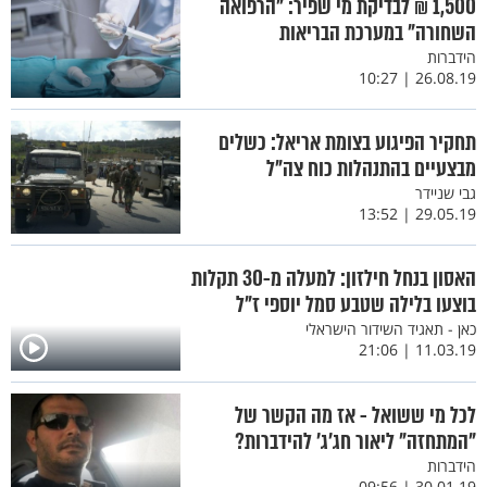
1,500 ₪ לבדיקת מי שפיר: "הרפואה
השחורה" במערכת הבריאות
הידברות
26.08.19 | 10:27
תחקיר הפיגוע בצומת אריאל: כשלים
מבצעיים בהתנהלות כוח צה"ל
גבי שניידר
29.05.19 | 13:52
האסון בנחל חילזון: למעלה מ-30 תקלות
בוצעו בלילה שטבע סמל יוספי ז"ל
כאן - תאגיד השידור הישראלי
11.03.19 | 21:06
לכל מי ששואל - אז מה הקשר של
"המתחזה" ליאור חג'ג' להידברות?
הידברות
30.01.19 | 09:56