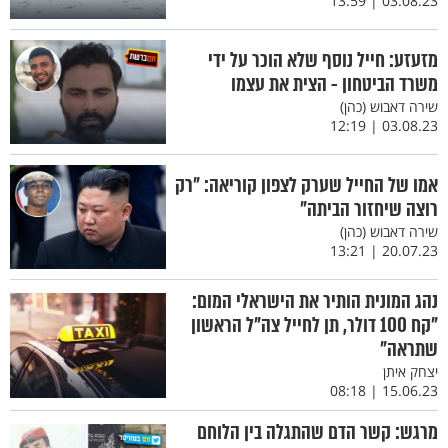
03.08.23 | 13:59
מזעזע: חייל נוסף שלא הוכר על ידי
משרד הביטחון - הצית את עצמו
שירה דאבוש (כהן)
03.08.23 | 12:19
אמו של החייל שערק לצפון קוריאה: "רק
רוצה שיחזור הביתה"
שירה דאבוש (כהן)
20.07.23 | 13:21
נהג המונית הותיר את הישראלי המום:
"קח 100 דולר, תן לחייל צה"ל הראשון
שתראה"
יצחק איתן
15.06.23 | 08:18
מרגש: קשר הדם שהתגלה בין הלוחם