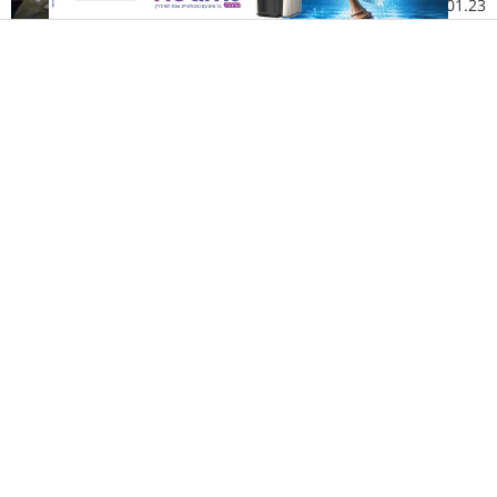
04.01.23 | 09:43
הרשת נפרדת: כשברוך כברתה ז"ל רקד
בערב שמחת תורה בשמחה
רץ ברשת
03.01.23 | 16:41
נס לאור היום: הקליע חדר את הקסדה -
החייל האוקראיני ניצל
ויראלי
03.01.23 | 16:24
טרגדיה איומה: החייל ברוך כברתה בן
ה-19 נהרג מפליטת נשק של חברו
נעמה גרין
03.01.23 | 09:19
החייל הגיע לנחם את הרב שטיינמן, שפרץ