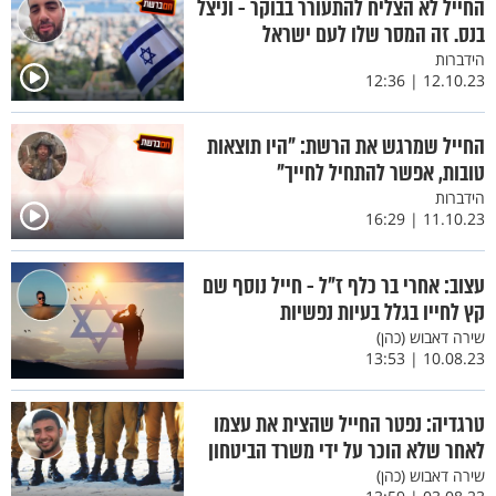
החייל לא הצליח להתעורר בבוקר - וניצל
בנס. זה המסר שלו לעם ישראל
הידברות
12.10.23 | 12:36
החייל שמרגש את הרשת: "היו תוצאות
טובות, אפשר להתחיל לחייך"
הידברות
11.10.23 | 16:29
עצוב: אחרי בר כלף ז"ל - חייל נוסף שם
קץ לחייו בגלל בעיות נפשיות
שירה דאבוש (כהן)
10.08.23 | 13:53
טרגדיה: נפטר החייל שהצית את עצמו
לאחר שלא הוכר על ידי משרד הביטחון
שירה דאבוש (כהן)