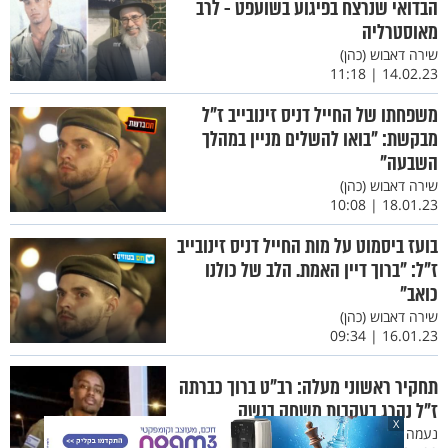
הבדואי שנרצח בפיגוע בשועפט - לרב
מאוסטרליה
שירה דאבוש (כהן)
14.02.23 | 11:18
משפחתו של החייל דניס זינובייב ז"ל
מבקשת: "בואו להשלים מניין במהלך
השבעה"
שירה דאבוש (כהן)
18.01.23 | 10:08
בועז ביסמוט על מות החייל דניס זינובייב
ז"ל: "ברוך דיין האמת. הלב של כולנו
כואב"
שירה דאבוש (כהן)
16.01.23 | 09:34
תחקיר ראשוני מעלה: רב"ט ברוך כברתה
ז"ל נהרג בעקבות משחק בנשק
X
נעמה גרין