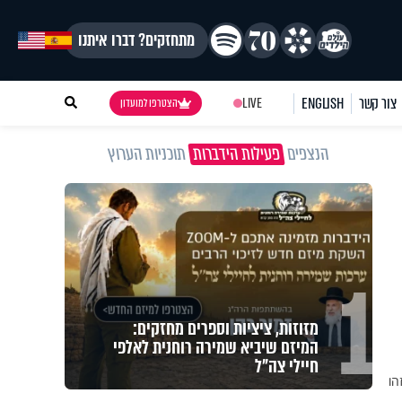
מתחזקים? דברו איתנו
צור קשר
ENGLISH
LIVE
הצטרפו למועדון
הנצפים
פעילות הידברות
תוכניות הערוץ
1
מזוזות, ציציות וספרים מחזקים:
המיזם שיביא שמירה רוחנית לאלפי
חיילי צה"ל
הו