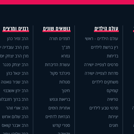
עולם הילדים
נושאים שונים
רבנים ומרצים
עולם הילדים - ראשי
לומדים תורה
הרב זמיר כהן
רץ ברשת לילדים
תנ"ך
מרן הרב עובדיה יו
בדיחות
גמרא
מרן הרב יצחק יוס
סרטים לצפייה ישירה
עשרת הדיברות
הרב יצחק פנגר
סדרות לצפייה ישירה
פינלנד סקול
הרב יגאל כהן
משחקים לילדים
סגולות
הרב שניר גואטה
קומיקס
חינוך
הרב ירון אשכנזי
טריוויה
בריאות ונפש
הרב ברוך רוזנבלום
סרטי טבע לילדים
אחרית הימים
הרב אורי זוהר
יצירות
הכרויות לדתיים
הרב שלום ארוש
חוגים
ספרי קודש
הרב אבנר קוואס
יודאיקה
הרב אליהו עמר