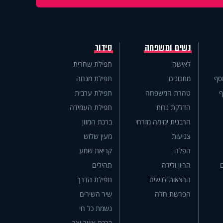
נשים ומשפחה
סידור
לאישה
תפילת שחרית
סף
מתכונים
תפילת מנחה
ף
טהרת המשפחה
תפילת ערבית
הדלקת נרות
תפילת העמידה
הרבנית ימימה מזרחי
ברכת המזון
צניעות
מעין שלוש
הפלה
קריאת שמע
הריון ולידה
תהילים
הרצאות לנשים
תפילת הדרך
הפרשת חלה
שיר השירים
נשמת כל חי
ברכת אשר יצר