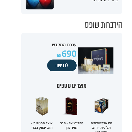
הידברות שופס
ערכת המקדש
690
לרכישה
מוצרים נוספים
סט ארכיאולוגיה
ספר דניאל - הרב
אוצר הסגולות -
תנ"כית - הרב
זמיר כהן
הרב יצחק בצרי
זמיר כהן