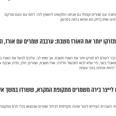
חונה עם שמרים וקמח? גם אנחנו התקשינו להאמין לזה: לחם עם טעם ומרקם
כינו אותו בדיוק כמו שהוא נראה בסרטון
זרקו יותר את האורז משבת: ערבבה שמרים עם אורז, וז
כבר לעולם לא תזרקו יותר את האורז משבת. אך שימו לב: עליכם לבשל את האורז בכ
ממאכלי בשר, כדי שלא לבוא למכשול חלילה: אורז משבת, שמרים, חלב, מלח, אבקת א
ל להיות ארוחה בפני עצמה
ו לייצר בירה משמרים מתקופת המקרא, ששרדו במשך אל
ה העברית הצליחו ליצור שיטה תקדימית לבידוד שמרים שנמצאו בכלי חרס מתקופת