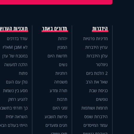
הידברות
מדורים באתר
תוכניות הערוץ
מדיניות פרטיות
יהדות
עודד בדרכים
ערוץ הידברות
המגזין
לא Mובן Mאליו
עלון הידברות
חדשות היום
במטבח של עדן
ניוזלטר
נשים
הלכה למעשה
2 הלכות ביום
רוחניות
פתוח
שאל את הרב
משפחה
גולן עם העם
כניסת שבת
תורה ומדע
מסע בין נשמות
נופשים
תרבות
להגיע רחוק
תרומות ושותפות
זמני היום
כך חזרתי בתשובה
הידברות שופס
פרשת השבוע
השראה יומית
עמוד המייסדים
חגים ומועדים
הייתי בעולם הבא
הצהרת נגישות
תוכן שיווקי