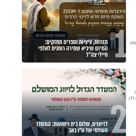
1
מזוזות, ציציות וספרים מחזקים:
נוי
המיזם שיביא שמירה רוחנית לאלפי
חיילי צה"ל
2
 לה,
לזיווגים, שלום בית וישועות: המשדר
העולמי של ט"ו באב