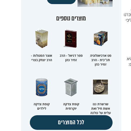
ברנו
מוצרים נוספים
יבי
סט ארכיאולוגיה
ספר דניאל - הרב
אוצר הסגולות -
כעת היא
תנ"כית - הרב
זמיר כהן
הרב יצחק בצרי
:
זמיר כהן
שרשרת ננו
קופת צדקה
קופת צדקה
אשת חיל ואת
יוקרתית
לילדים
עלית על כולנה
לכל המוצרים