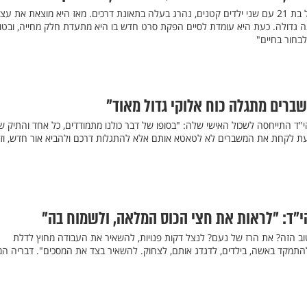
כשהייתה שולמית מרקוביץ-לבל בת 21 עם שני ילדים קטנים, נהרג בעלה בתאונת דרכים. מאז היא מוצאת את 
 גדולה. כעת היא עומדת לסיים הפקת סרט חדש בו היא מתעדת חלק מחייה, ובטו
בחור בחיים"
ברים מתגלה כוח אלוקי גדול מאוד"
"ד התייחסה לשכול האישי שלה: "בסופו של דבר כולנו מתמודדים, כל אחד והתיק ש
ת לקחת את המשברים לא לטאטא אותם אלא להתגלות דרכם ולהביא אור חדש, וזו
י"ד: "לראות את חצי הכוס המלאה, ולשמוח בה"
וב הזה? את הרז של נעם? לנצל דקות פנויות, להשאיר את העבודה מחוץ לדלת
להתמקד באשה, בילדים, לדגדג אותם, לצחוק. להשאיר בצד את המסכים". דבריה ה