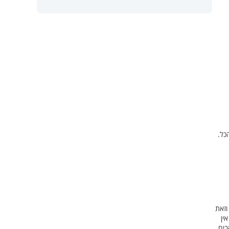
כל.
וזאת
ין
בים