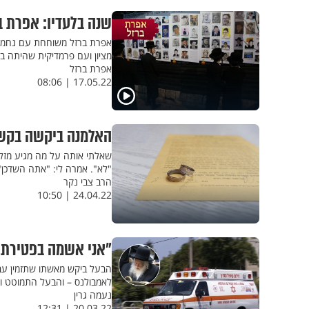
שנה בלעדיו: אפרת ב
אפרת ברזל משוחחת עם נחמי רו
מציון ועם פרמדיקית שהיתה ב
אפרת ברזל
17.05.22 | 08:06
האלמנה ביקשה בקשה
שאלתי אותה על מה מגיע מזל 
"לא". אמרה לי: "אתה השדכן"
הרב צבי נקר
24.04.22 | 10:50
"אני אשמה בפטירתו 
הבעל ביקש מאשתו שתזמין עב
לאמבולנס – והבעל התמוטט 
נעמה גרין
20.03.22 | 12:31