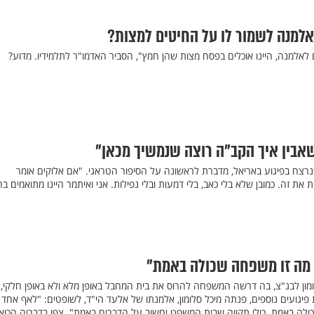
אלמנה לשמור לו על החיטים למצות?
 לאלמנה, היינו אוכלים בפסח מצות שהן חמץ", הסביר האדמו"ר לתלמידיו. מדוע?
 שאבין איך הקב"ה רוצה שנמשיך מכאן"
שנרצח בפיגוע באריאל, מדברת לראשונה על הסיפור הטראגי. "אם אלוקים אומר
ת זה. כמובן שלא בלי כאב, בלי דמעות ובלי נפילות. אני ואיתמר היינו מתואמים בה
 מה זו משפחה שכולה באמת"
ן לבג"צ, בה דרשה המשפחה להרוס את בית המחבל באופן מלא ולא באופן חלקי, 
יגועים נוספים, פנתה מיכל סלומון, אלמנתו של אלעד הי"ד, לשופטים: "לאף אחד א
לה באמת. כולי תקווה שבית המשפט יחשוב על הדברים באמת". צפו בדבריה הכוא