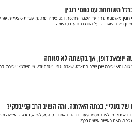
רזל משוחחת עם נחמי רובין
בין, מאלמנות מירון, על השנה שחלפה, ועם סימה תורג'מן, עובדת סוציאלית של ע
מירון בשנה שעברה, על התמודדות עם טראומה
 יוצאת דופן, אך בקשתה לא נענתה
טוב, והיא אמרה שבן שלה התארס. שאלה אותי: "אתה יודע מי השדכן?" אמרתי לה:
של בעלי", בכתה האלמנה. ומה השיב הרב קנייבסקי?
ורו אמבולנס. לאחר מספר פעמים בהם האמבולנס הגיע לשווא, נמנעה האישה מלק
ונפטר. האם האישה אשמה בכך?