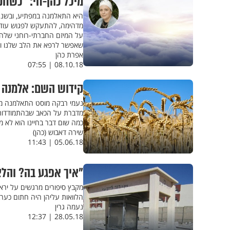
מיכל כהן-חי: "כשחני
היא התאלמנה במפתיע, ובשנה
מדהימה, להתעקש לפגוש עוד ועו
על המיזם החברתי-רוחני שלה לע
שאפשר לרפא את הלב שלנו ולה
אפרת כהן
08.10.18 | 07:55
קידוש השם: אלמנה ט
מדברת על הכאב שבהתמודדות ע
כמה שום דבר בחיינו הוא לא מו
שירה דאבוש (כהן)
05.06.18 | 11:43
"איך אפגע בה? והלא
מקבץ סיפורים מרגשים על יראת
הלוואות עליהן היה חתום כער
נעמה גרין
28.05.18 | 12:37