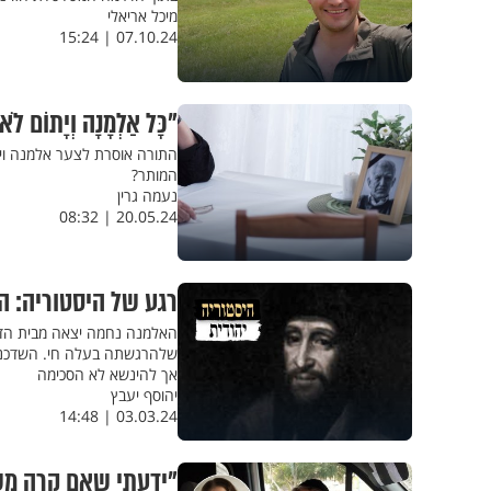
מיכל אריאלי
07.10.24 | 15:24
"כָּל אַלְמָנָה וְיָתוֹם לֹא תְעַנּוּן": 7 עובדות על 
התורה אוסרת לצער אלמנה ויתו
המותר?
נעמה גרין
20.05.24 | 08:32
רגע של היסטוריה: ה
האלמנה נחמה יצאה מבית הדין
שלהרגשתה בעלה חי. השדכנים 
אך להינשא לא הסכימה
יהוסף יעבץ
03.03.24 | 14:48
"ידעתי שאם קרה משהו