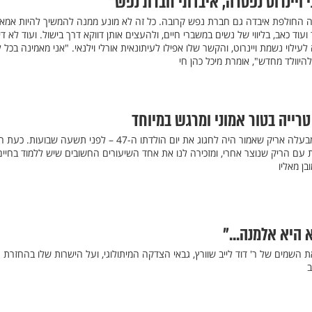
 ויינרוט נפטרה, איבדתי חברת נפש"
 החולפת איבדה גם חברת נפש קרובה. כל זה לא מונע ממנה להמשיך להיות אמא
ד כאב, בליווי של נשים במשברי חיים, ולהעצים אותן דווקא דרך בישול. ועוד לא די
ילוי נשמת ויינרוט, והקשר שלו אפילו לעיתונאית אורלי וילנאי. "אני מאמינה בכל ל
יוולד מחדש", אומרת מיכל כהן חי
רייה בטור אמוני ומרגש במיוחד
נעמי רבקה מוסט התאלמנה מבעלה אריק שאמור היה לחגוג את יום הולדתו ה-47 – לפני תשעה שבועות. 
ם הריק שנוצר אחרי, ומזכירה לנו את אחד השיעורים החשובים שיש ללמוד בחיים
בן מאליו
 היא אלמנה..."
 השמים של ר' דוד לייב שוורץ, גבאי הצדקה המיתולוגי, ועל הישרות שלו בהחזרת
ב