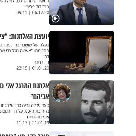
הסיפור שימחיש לכם למה מש
הרב דוד פריוף
06.12.20 | 09:11
יועצת האלמנות: "צי
החליטה: "אעשה הכל כדי שמשפ
להן
חן ורדיגר
01.01.20 | 22:15
אלמנת המרגל אלי כהן
אביהם"
כיצד גידלה נדיה כהן, אלמנתו
נדיה בת ה-83, על חייו המסתוריים ופעלו של אלי כהן, המרגל הישראלי הבכיר שנתפס בסוריה
אתי דור-נחום
21.01.19 | 11:17