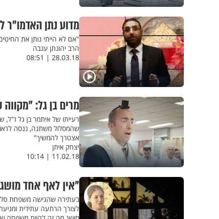
מדוע נתן האדמו"ר ל
"אם לא הייתי נותן את החיטים
הרב יהונתן ענבה
28.03.18 | 08:51
מרים בן גל: "מקווה
רעייתו של איתמר בן גל ז"ל, 
שהמסלול משתנה, ננסה לראות א
אצטרך להמשיך"
יצחק איתן
11.02.18 | 10:14
"אין לאף אחד מושג
בעתירה שהגישה משפחת סלומו
לצורך הרתעה עתידית ומניעת פ
מושג מה זה להיות משפחה שכו