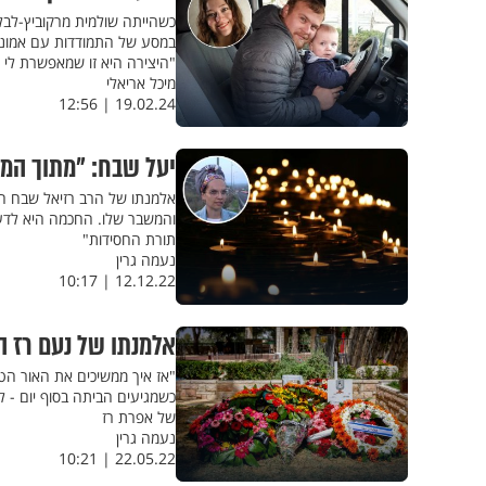
במסע של התמודדות עם אמונה
"היצירה היא זו שמאפשרת לי ל
מיכל אריאלי
19.02.24 | 12:56
יעל שבח: "מתוך המש
אלמנתו של הרב רזיאל שבח הי
והמשבר שלו. החכמה היא לדע
תורת החסידות"
נעמה גרין
12.12.22 | 10:17
אלמנתו של נעם רז ה
"אז איך ממשיכים את האור הט
כשמגיעים הביתה בסוף יום - 
של אפרת רז
נעמה גרין
22.05.22 | 10:21