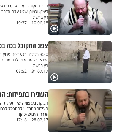
הרב המקובל יעקב עדס מזדעק ע
ליצלן, וכמובן שלא עלה הדבר 
רץ ברשת
10.06.18 | 19:37
צפו: המקובל בכה בכ
3:30 בלילה: רגע לפני פר
ישראל שהיה זקוק לרחמים מר
רץ ברשת
31.07.17 | 08:52
העתירו בתפילות: ה
הבוקר, בעיצומה של תפילת ה
הציבור מתבקש להתפלל לרפו
שירה דאבוש (כהן)
28.02.17 | 17:16