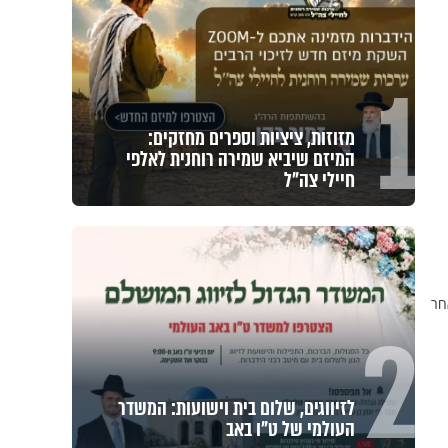
1
מזוזות, ציציות וספרים מחזקים:
המיזם שיביא שמירה רוחנית לאלפי
חיילי צה"ל
חר
2
לזיווגים, שלום בית וישועות: המשדר
העולמי של ט"ו באב