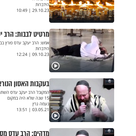
הידברות
29.10.23 | 10:49
מרטיט לבבות: הרב י
אמש: הרב יעקב עדס פורץ בבכ
הידברות
09.10.23 | 12:24
בעקבות האסון הנורא
המקובל הרב יעקב עדס השתתף 
15 שנה שלא היה במקום
נעמה גרין
03.05.21 | 13:51
מדהים: הרב עדס מספר