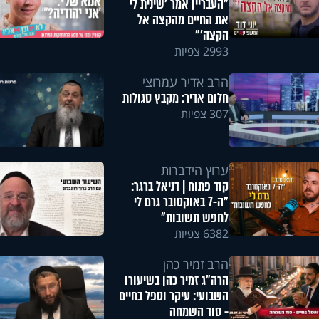
"העבריין אמר 'שינית לי
את החיים מהקצה אל
הקצה'"
2993 צפיות
הרב אדיר עמרוצי
חלום אדיר: מקבץ סגולות
307 צפיות
ערוץ הידברות
קוד פתוח | דניאל ברגר:
"ה-7 באוקטובר גרם לי
לחפש תשובות"
6382 צפיות
הרב זמיר כהן
הרה"ג זמיר כהן בשיעורו
השבועי: עיקר וטפל בחיים
- סוד השמחה