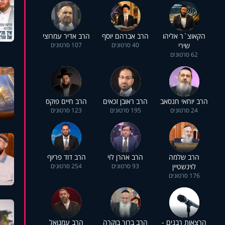
הקאוצ`ר אליהו
הרב אברהם יוסף
הרב אדיר עמרוצי
שירי
40 סרטונים
107 סרטונים
62 סרטונים
הרב יוחאי חנסאב
הרב ראובן זכאים
הרב חיים פוקס
24 סרטונים
195 סרטונים
123 סרטונים
הרב שלמה
הרב אהרן לוי
הרב דוד פריוף
לוינשטיין
93 סרטונים
254 סרטונים
176 סרטונים
הרצאות רבנים -
הרב ברוך בוקרה
הרב עמנואל