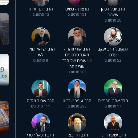
הרב יובל הכהן
מרצות - נשים
הרב רונן חזיזה
אשרוב
191 סרטונים
13 סרטונים
20 סרטונים
המקובל הרב יעקב
הרב אורי זוהר -
הרב ישראל מאיר
עדס
מאגר סרטונים
לאו
52 סרטונים
ושיעורים של הרב
8 סרטונים
אורי זוהר
105 סרטונים
הרב אהרן מרגלית
הרב עופר שרביט
הרב אופיר מלכה
17 סרטונים
396 סרטונים
111 סרטונים
הרב ישעיהו וינד
הרב דוד בצרי
הרב מיכאל לסרי