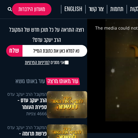
קות
תרומות
צור קשר
ENGLISH
מועדון הידברות
This
is
a
The media could not 
רוצה התראה על כל תוכן חדש של המקובל
modal
window.
הרב יעקב עדס?
אני מסכים
למדיניות הפרטיות
עוד מאותו מרצה
עוד באותו נושא
המקובל הרב יעקב עדס
הרב יעקב עדס -
ספירת העומר
4666 צפיות
המקובל הרב יעקב עדס
פרשת תרומה -