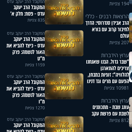
המקובל הרב יעקב עדס
194 צפיות
המקובל הרב יעקב
עדס - פסח: חלק א'
הרצאות רבנים - כללי
835 צפיות
הרב אבידן סנדרוסי: הדרך
לחיבור קרוב עם בורא
המקובל הרב יעקב עדס
עולם
המקובל הרב יעקב
207 צפיות
עדס - כיצד להביא את
האור לנשמה: פרק
ערוץ הידברות
מ"ט
"שבר גדול. הבנו שאנחנו
1159 צפיות
צריכים להתארגן
להלוויה": זוגיות במבחן,
המקובל הרב יעקב עדס
הפעם עם מרים וגד דנינו
המקובל הרב יעקב
10981 צפיות
עדס - כיצד להביא את
האור לנשמה: פרק
ערוץ הידברות
מ"ו
עונג שבת - מתכוננים
1270 צפיות
לשבת עם פרשת עקב
המקובל הרב יעקב עדס
812 צפיות
המקובל הרב יעקב
עדס - כיצד להביא את