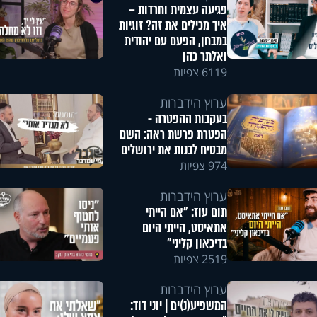
פגיעה עצמית וחרדות –
איך מכילים את זה? זוגיות
במבחן, הפעם עם יהודית
ואלתר כהן
6119 צפיות
ערוץ הידברות
בעקבות ההפטרה -
הפטרת פרשת ראה: השם
מבטיח לבנות את ירושלים
974 צפיות
ערוץ הידברות
תום עוז: "אם הייתי
אתאיסט, הייתי היום
בדיכאון קליני"
2519 צפיות
ערוץ הידברות
המשפיע(נ)ים | יוני דוד: