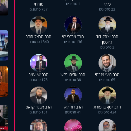
כללי
1 סרטונים
מזרחי
23 סרטונים
737 סרטונים
הרב יצחק דוד
הרב מרדכי לוי
הרב הרצל חודר
גרוסמן
136 סרטונים
1340 סרטונים
3 סרטונים
הרב רועי מזרחי
הרב אליהו נקש
הרב שי עמר
65 סרטונים
38 סרטונים
178 סרטונים
הרב יוסף בן פורת
הרב דוד לאו
הרב אבנר קוואס
424 סרטונים
41 סרטונים
151 סרטונים