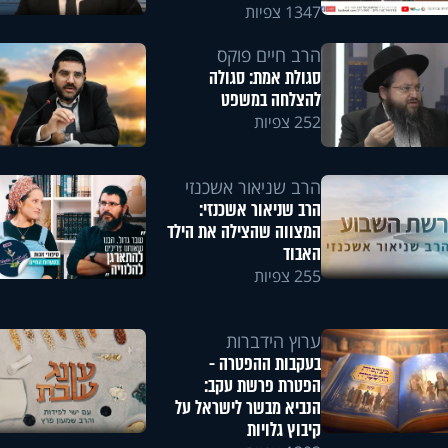
1347 צפיות
הרב חיים פוקס
סגולת אמת: סגולה
להצלחה במשפט
252 צפיות
הרב שניאור אשכנזי
הרב שניאור אשכנזי:
המצווה שהצילה את הילד
האבוד
255 צפיות
ערוץ הידברות
בעקבות ההפטרה -
הפטרת פרשת עקב:
הנביא מבשר לישראל על
קיבוץ גלויות