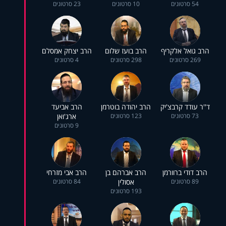
54 סרטונים
10 סרטונים
23 סרטונים
הרב גואל אלקריף
הרב בועז שלום
הרב יצחק אמסלם
269 סרטונים
298 סרטונים
4 סרטונים
ד''ר עודד קרבצ'יק
הרב יהודה בוטרמן
הרב אביעד
73 סרטונים
123 סרטונים
ארג'ואן
9 סרטונים
הרב דודי ברוורמן
הרב אברהם בן
הרב אבי מזרחי
89 סרטונים
אסולין
84 סרטונים
193 סרטונים