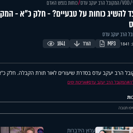
VOD
המקובל הרב יעקב עדס
כוחות בנפש האדם
ד להשיג כוחות על טבעיים? - חלק כ"א - המקו
ס
ל הרב יעקב עדס
MP3
הורד
1841
184
בל הרב יעקב עדס בסדרת שיעורים לאור תורת הקבלה. חלק כ"א
ה
המקובל הרב יעקב עדס
אריכות ימים
ות
פו תגובה
ערוץ הידברות