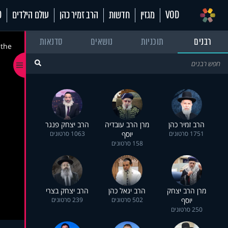
VOD
מגזין
חדשות
הרב זמיר כהן
עולם הילדים
70
רבנים
תוכניות
נושאים
סדנאות
 the
הרב זמיר כהן
מרן הרב עובדיה
הרב יצחק פנגר
1751 סרטונים
יוסף
1063 סרטונים
158 סרטונים
מרן הרב יצחק
הרב יגאל כהן
הרב יצחק בצרי
יוסף
502 סרטונים
239 סרטונים
250 סרטונים