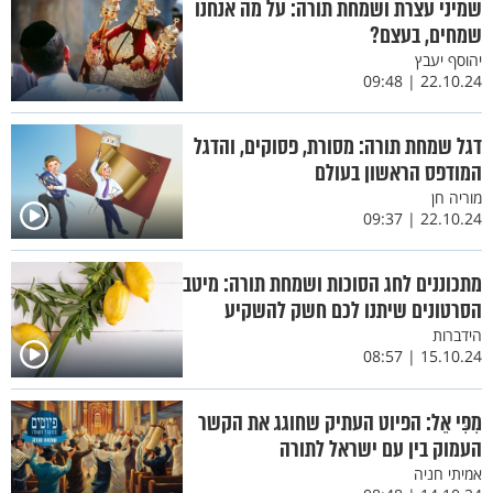
שמיני עצרת ושמחת תורה: על מה אנחנו
שמחים, בעצם?
יהוסף יעבץ
22.10.24 | 09:48
דגל שמחת תורה: מסורת, פסוקים, והדגל
המודפס הראשון בעולם
מוריה חן
22.10.24 | 09:37
מתכוננים לחג הסוכות ושמחת תורה: מיטב
הסרטונים שיתנו לכם חשק להשקיע
הידברות
15.10.24 | 08:57
מִפִּי אֵל: הפיוט העתיק שחוגג את הקשר
העמוק בין עם ישראל לתורה
אמיתי חניה