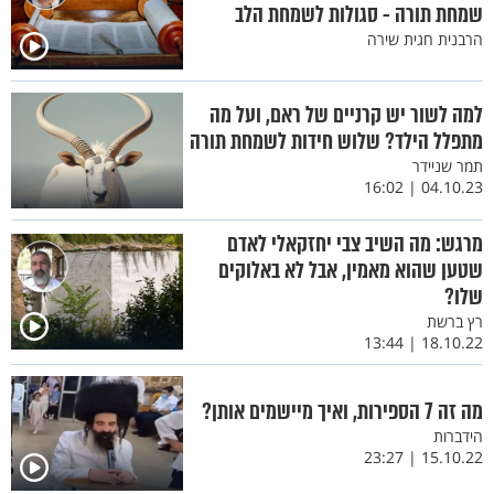
שמחת תורה - סגולות לשמחת הלב
הרבנית חגית שירה
למה לשור יש קרניים של ראם, ועל מה
מתפלל הילד? שלוש חידות לשמחת תורה
תמר שניידר
04.10.23 | 16:02
מרגש: מה השיב צבי יחזקאלי לאדם
שטען שהוא מאמין, אבל לא באלוקים
שלו?
רץ ברשת
18.10.22 | 13:44
מה זה 7 הספירות, ואיך מיישמים אותן?
הידברות
15.10.22 | 23:27