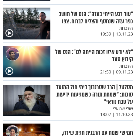
"עוד רגע הייתי בעזה": הנס של תושב
כפר עזה שנחטף והצליח לברוח. צפו
הידברות
13.11.23 | 19:39
"לא יודע איזו זכות הייתה לנו": הנס של
קיבוץ סעד
הידברות
09.11.23 | 21:50
מטלטל | הרב שטרנבוך בימי חול המועד
סוכות: "שמחת תורה כשמגיעות ידיעות
על טבח נוראי"
שולי שמואלי
11.10.23 | 18:07
חמישי שמח עם הרבנית חגית שירה,