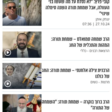
קובי פרץ: "לא נסלח על מה שעשו בני
העוולה, אבל שמחת תורה השנה סימלה
שינוי"
יצחק איתן
27.10.24 | 07:36
הרב שמחה סמואלס – שמחת תורה:
המהות והתכלית של החג
הרצאות רבנים - כללי
הרבנית צילה אלחנתי – שמחת תורה: החג
של כולנו
מרצות - נשים
הרב ברוך בוקרה – שמחת תורה: "השמחה
של התורה"