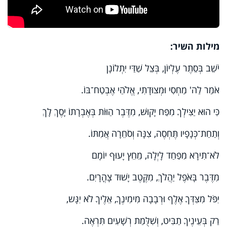
מילות השיר:
יֹשֵׁב בְּסֵתֶר עֶלְיוֹן, בְּצֵל שַׁדַּי יִתְלוֹנָן
אֹמַר לַה' מַחְסִי וּמְצוּדָתִי, אֱלֹהַי אֶבְטַח־בּוֹ.
כִּי הוּא יַצִּילְךָ מִפַּח יָקוּשׁ, מִדֶּבֶר הַוּוֹת בְּאֶבְרָתוֹ יָסֶךְ לָךְ
וְתַחַת־כְּנָפָיו תֶּחְסֶה, צִנָּה וְסֹחֵרָה אֲמִתּוֹ.
לֹא־תִירָא מִפַּחַד לָיְלָה, מֵחֵץ יָעוּף יוֹמָם
מִדֶּבֶר בָּאֹפֶל יַהֲלֹךְ, מִקֶּטֶב יָשׁוּד צָהֳרָיִם.
יִפֹּל מִצִּדְּךָ אֶלֶף וּרְבָבָה מִימִינֶךָ, אֵלֶיךָ לֹא יִגָּש,
רַק בְּעֵינֶיךָ תַבִּיט, וְשִׁלֻּמַת רְשָׁעִים תִּרְאֶה.