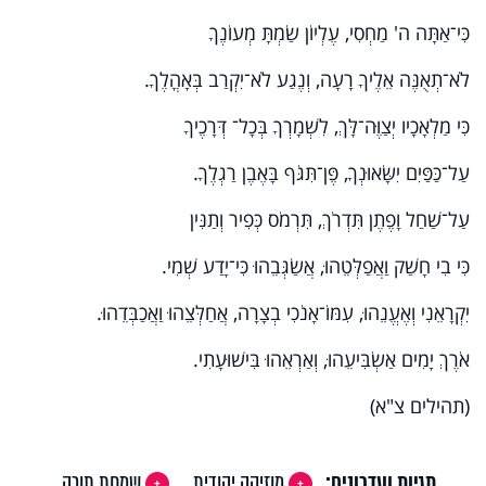
כִּי־אַתָּה ה' מַחְסִי, עֶלְיוֹן שַׂמְתָּ מְעוֹנֶךָ
לֹא־תְאֻנֶּה אֵלֶיךָ רָעָה, וְנֶגַע לֹא־יִקְרַב בְּאָהֳלֶךָ.
כִּי מַלְאָכָיו יְצַוֶּה־לָּךְ, לִשְׁמָרְךָ בְּכָל־ דְּרָכֶיךָ
עַל־כַּפַּיִם יִשָּׂאוּנְךָ, פֶּן־תִּגֹּף בָּאֶבֶן רַגְלֶךָ.
עַל־שַׁחַל וָפֶתֶן תִּדְרֹךְ, תִּרְמֹס כְּפִיר וְתַנִּין
כִּי בִי חָשַׁק וַאֲפַלְּטֵהוּ, אֲשַׂגְּבֵהוּ כִּי־יָדַע שְׁמִי.
יִקְרָאֵנִי וְאֶעֱנֵהוּ, עִמּוֹ־אָנֹכִי בְצָרָה, אֲחַלְּצֵהוּ וַאֲכַבְּדֵהוּ.
אֹרֶךְ יָמִים אַשְׂבִּיעֵהוּ, וְאַרְאֵהוּ בִּישׁוּעָתִי.
(תהילים צ"א)
תגיות ועדכונים:
מוזיקה יהודית
שמחת תורה