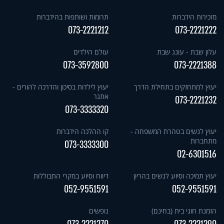
מזכירות הידברות
תרומות ושותפות בהידברות
073-2221212
073-2221222
עלון שבת - עונג שבת
עולם הילדים
073-3592800
073-2221388
יעוץ למתחזקים בתחילת הדרך
יעוץ לילדות בסיכון והדרכה להורים -
אתגר
073-2221232
073-3333320
יעוץ לנשים בטהרת המשפחה -
קו ההלכה הידברות
מתחברות
073-3333300
02-6301516
יעוץ תמיכה וסיוע לנשים בהריון
דיווח וסיוע במקרי התבוללות
052-9551591
052-9551591
הזמנת חוגי בית (בחינם)
נופשים