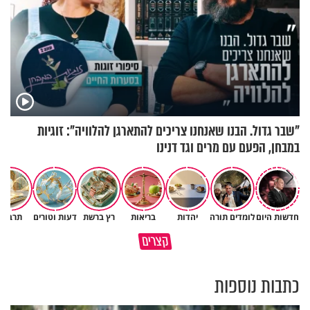
"שבר גדול. הבנו שאנחנו צריכים להתארגן להלוויה": זוגיות
במבחן, הפעם עם מרים וגד דנינו
איך ייתכן שיש אנשים שיודעים
חדשות היום
לומדים תורה
יהדות
בריאות
רץ ברשת
דעות וטורים
תרבות
במבט לאחור - האם התקופה
שהתורה אמת, ובכל זאת לא חיים
קצרים
הקשה הייתה שווה?
לפיה?
כתבות נוספות