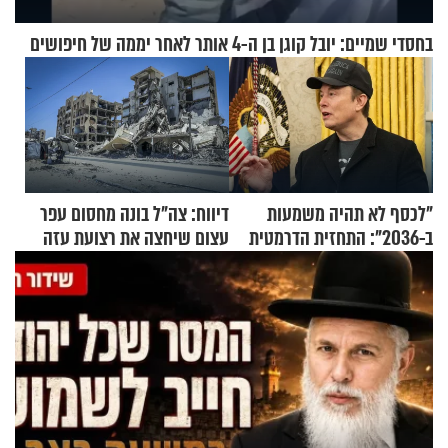
בחסדי שמיים: יובל קוגן בן ה-4 אותר לאחר יממה של חיפושים
"לכסף לא תהיה משמעות
דיווח: צה"ל בונה מחסום עפר
ב-2036": התחזית הדרמטית
עצום שיחצה את רצועת עזה
של אילון מאסק על עתיד
לשניים
הכלכלה