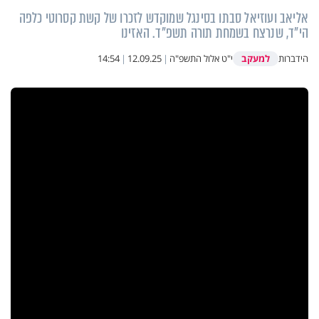
אליאב ועוזיאל סבתו בסינגל שמוקדש לזכרו של קשת קסרוטי כלפה
הי"ד, שנרצח בשמחת תורה תשפ"ד. האזינו
למעקב
הידברות
י"ט אלול התשפ"ה
|
12.09.25
|
14:54