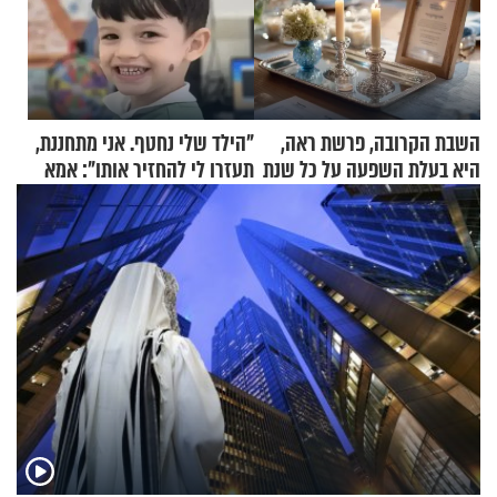
השבת הקרובה, פרשת ראה,
"הילד שלי נחטף. אני מתחננת,
היא בעלת השפעה על כל שנת
תעזרו לי להחזיר אותו": אמא
תשפ"ז
של יובל בן ה-4 בריאיון דומע