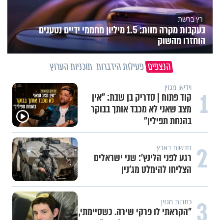
רץ ברשת
בעקבות מקרה מוות: 1.5 מיליון מחממי ידיים נטענים
הוחזרו מהשוק
הנצפים
פעילות הידברות
תוכניות הערוץ
וידיאו מגזין
1
קוד פתוח | סדריק בן שבת: "אין
מצב שאני לא מכבד אותך בבוקר
בהנחת תפילין"
2
חדשות בארץ
רגע לפני הלינץ': שני ישראלים
הצליחו להימלט מג'נין
3
כתבות מגזין
"הקראתי לו פרקי שירה. כשסיימתי,