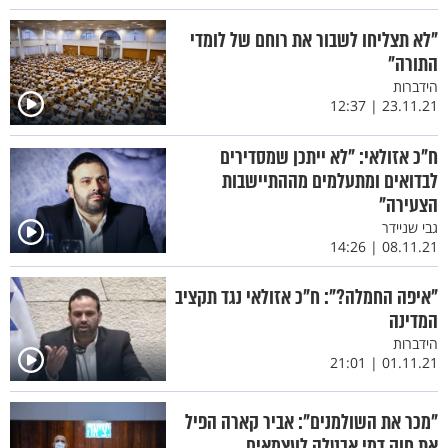
"לא תצליחו לשבור את רוחם של לומדי
התורה"
הידברות
23.11.21 | 12:37
ח"כ אזולאי: "לא ייתכן שמסדירים
לבדואים ומתעלמים מההתיישבות
הצעירה"
גבי שניידר
08.11.21 | 14:26
"איפה החמלה?": ח"כ אזולאי נגד תקציב
המדינה
הידברות
01.11.21 | 21:01
"מכר את השולמנים": אביר קארה הפיל
את חוק דמי אבטלה לעצמאים